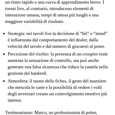
un ritmo rapido e una curva di apprendimento breve. I
tornei live, al contrario, introducono elementi di
interazione umana, tempi di attesa più lunghi e una
maggiore variabilità di risultato.
Strategia: nei tavoli live la decisione di “hit” o “stand”
è influenzata dal comportamento del dealer, dalla
velocità del tavolo e dal numero di giocatori al posto.
Percezione del rischio: la presenza di un croupier reale
aumenta la sensazione di controllo, ma può anche
generare una falsa sicurezza che riduce la cautela nella
gestione del bankroll.
Atmosfera: il suono delle fiches, il gesto del mazziere
che mescola le carte e la possibilità di vedere i volti
degli avversari creano un coinvolgimento emotivo più
intenso.
Testimonianze: Marco, un professionista di poker,