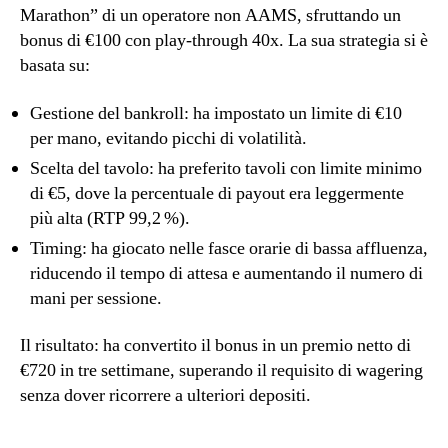
Marathon” di un operatore non AAMS, sfruttando un
bonus di €100 con play‑through 40x. La sua strategia si è
basata su:
Gestione del bankroll: ha impostato un limite di €10
per mano, evitando picchi di volatilità.
Scelta del tavolo: ha preferito tavoli con limite minimo
di €5, dove la percentuale di payout era leggermente
più alta (RTP 99,2 %).
Timing: ha giocato nelle fasce orarie di bassa affluenza,
riducendo il tempo di attesa e aumentando il numero di
mani per sessione.
Il risultato: ha convertito il bonus in un premio netto di
€720 in tre settimane, superando il requisito di wagering
senza dover ricorrere a ulteriori depositi.