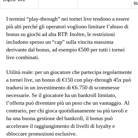
su
I termini “play‑through” nei tornei live tendono a essere
più alti perché gli operatori vogliono limitare l’abuso di
bonus su giochi ad alta RTP. Inoltre, le restrizioni
includono spesso un “cap” sulla vincita massima
derivante dal bonus, ad esempio €500 per tutti i tornei
live combinati.
Utilità reale: per un giocatore che partecipa regolarmente
a tornei live, un bonus di €150 con play‑through 45x può
tradursi in un investimento di €6.750 di scommesse
necessarie. Se il giocatore ha un bankroll limitato,
l’offerta può diventare più un peso che un vantaggio. Al
contrario, per chi gioca quotidianamente su più tavoli e
ha una buona gestione del bankroll, il bonus può
accelerare il raggiungimento di livelli di loyalty e
sbloccare promozioni esclusive.