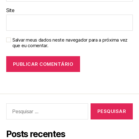
Site
Salvar meus dados neste navegador para a próxima vez
que eu comentar.
Posts recentes