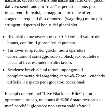
nascoste. Questa convinzione nasce dal fatto che i giochi
dal vivo sembrano più “reali” e, per estensione, più
trasparenti. In realtà, la maggior parte delle offerte è
soggetta a requisiti di scommessa (wagering) molto più
stringenti rispetto ai bonus dei giochi slot.
Requisiti di turnover: spesso 30‑40 volte il valore del
bonus, con limiti giornalieri di puntata.
Turnover su specifici giochi: molti operatori
consentono il conteggio solo su blackjack, roulette o
baccarat live, escludendo altri tavoli.
Scadenze brevi: alcuni tornei impongono il
completamento del wagering entro 48‑72 ore, rendendo
difficile il rispetto per i giocatori occasionali.
Esempi concreti: nel “Live Blackjack Blitz” di un
operatore europeo, un bonus di €200 è stato revocato a
metà perché il giocatore non aveva soddisfatto il