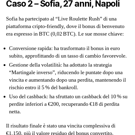
Caso 2 – Sofia, 27 anni, Napoli
Sofia ha partecipato al “Live Roulette Rush” di una
piattaforma cripto‑friendly, dove il bonus di benvenuto
era espresso in BTC (0,02 BTC). Le sue mosse chiave:
Conversione rapida: ha trasformato il bonus in euro
subito, approfittando di un tasso di cambio favorevole.
Gestione della volatilità: ha adottato la strategia
“Martingale inverso”, riducendo le puntate dopo una
vincita e aumentando dopo una perdita, mantenendo il
rischio entro il 5 % del bankroll.
Uso del cashback: ha sfruttato un cashback del 10 % su
perdite inferiori a €200, recuperando €18 di perdita
netta.
Il risultato finale è stato una vincita complessiva di
€1.150, più il valore residuo del bonus convertito.