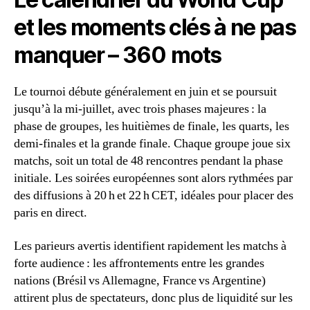
et les moments clés à ne pas
manquer – 360 mots
Le tournoi débute généralement en juin et se poursuit
jusqu’à la mi‑juillet, avec trois phases majeures : la
phase de groupes, les huitièmes de finale, les quarts, les
demi‑finales et la grande finale. Chaque groupe joue six
matchs, soit un total de 48 rencontres pendant la phase
initiale. Les soirées européennes sont alors rythmées par
des diffusions à 20 h et 22 h CET, idéales pour placer des
paris en direct.
Les parieurs avertis identifient rapidement les matchs à
forte audience : les affrontements entre les grandes
nations (Brésil vs Allemagne, France vs Argentine)
attirent plus de spectateurs, donc plus de liquidité sur les