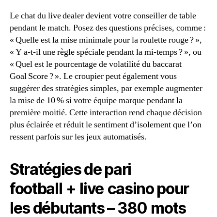
Le chat du live dealer devient votre conseiller de table
pendant le match. Posez des questions précises, comme :
« Quelle est la mise minimale pour la roulette rouge ? »,
« Y a‑t‑il une règle spéciale pendant la mi‑temps ? », ou
« Quel est le pourcentage de volatilité du baccarat
Goal Score ? ». Le croupier peut également vous
suggérer des stratégies simples, par exemple augmenter
la mise de 10 % si votre équipe marque pendant la
première moitié. Cette interaction rend chaque décision
plus éclairée et réduit le sentiment d’isolement que l’on
ressent parfois sur les jeux automatisés.
Stratégies de pari
football + live casino pour
les débutants – 380 mots