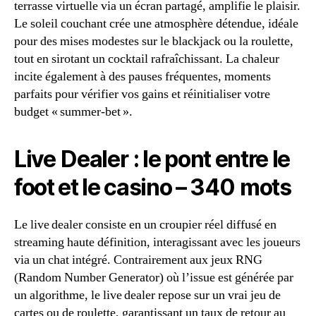
terrasse virtuelle via un écran partagé, amplifie le plaisir.
Le soleil couchant crée une atmosphère détendue, idéale
pour des mises modestes sur le blackjack ou la roulette,
tout en sirotant un cocktail rafraîchissant. La chaleur
incite également à des pauses fréquentes, moments
parfaits pour vérifier vos gains et réinitialiser votre
budget « summer‑bet ».
Live Dealer : le pont entre le
foot et le casino – 340 mots
Le live dealer consiste en un croupier réel diffusé en
streaming haute définition, interagissant avec les joueurs
via un chat intégré. Contrairement aux jeux RNG
(Random Number Generator) où l’issue est générée par
un algorithme, le live dealer repose sur un vrai jeu de
cartes ou de roulette, garantissant un taux de retour au