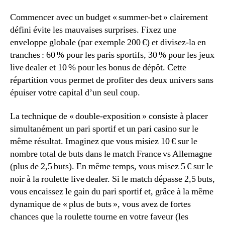
Commencer avec un budget « summer‑bet » clairement
défini évite les mauvaises surprises. Fixez une
enveloppe globale (par exemple 200 €) et divisez‑la en
tranches : 60 % pour les paris sportifs, 30 % pour les jeux
live dealer et 10 % pour les bonus de dépôt. Cette
répartition vous permet de profiter des deux univers sans
épuiser votre capital d’un seul coup.
La technique de « double‑exposition » consiste à placer
simultanément un pari sportif et un pari casino sur le
même résultat. Imaginez que vous misiez 10 € sur le
nombre total de buts dans le match France vs Allemagne
(plus de 2,5 buts). En même temps, vous misez 5 € sur le
noir à la roulette live dealer. Si le match dépasse 2,5 buts,
vous encaissez le gain du pari sportif et, grâce à la même
dynamique de « plus de buts », vous avez de fortes
chances que la roulette tourne en votre faveur (les