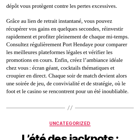
dépôt vous protègent contre les pertes excessives.
Grâce au lien de retrait instantané, vous pouvez
récupérer vos gains en quelques secondes, réinvestir
rapidement et profiter pleinement de chaque mi‑temps.
Consultez régulièrement Port Hendaye pour comparer
les meilleures plateformes légales et vérifier les
promotions en cours. Enfin, créez l’ambiance idéale
chez vous : écran géant, cocktails thématiques et
croupier en direct. Chaque soir de match devient alors
une soirée de jeu, de convivialité et de stratégie, où le
foot et le casino se rencontrent pour un été inoubliable.
UNCATEGORIZED
L’été des jackpots :