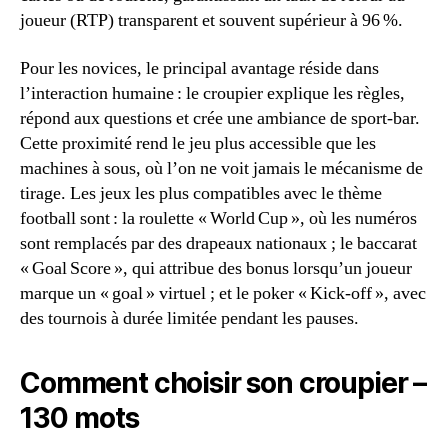
joueur (RTP) transparent et souvent supérieur à 96 %.
Pour les novices, le principal avantage réside dans
l’interaction humaine : le croupier explique les règles,
répond aux questions et crée une ambiance de sport‑bar.
Cette proximité rend le jeu plus accessible que les
machines à sous, où l’on ne voit jamais le mécanisme de
tirage. Les jeux les plus compatibles avec le thème
football sont : la roulette « World Cup », où les numéros
sont remplacés par des drapeaux nationaux ; le baccarat
« Goal Score », qui attribue des bonus lorsqu’un joueur
marque un « goal » virtuel ; et le poker « Kick‑off », avec
des tournois à durée limitée pendant les pauses.
Comment choisir son croupier –
130 mots