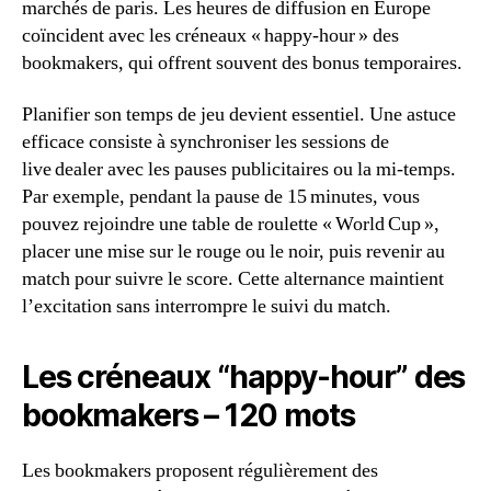
marchés de paris. Les heures de diffusion en Europe
coïncident avec les créneaux « happy‑hour » des
bookmakers, qui offrent souvent des bonus temporaires.
Planifier son temps de jeu devient essentiel. Une astuce
efficace consiste à synchroniser les sessions de
live dealer avec les pauses publicitaires ou la mi‑temps.
Par exemple, pendant la pause de 15 minutes, vous
pouvez rejoindre une table de roulette « World Cup »,
placer une mise sur le rouge ou le noir, puis revenir au
match pour suivre le score. Cette alternance maintient
l’excitation sans interrompre le suivi du match.
Les créneaux “happy‑hour” des
bookmakers – 120 mots
Les bookmakers proposent régulièrement des