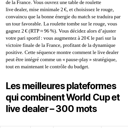
de la France. Vous ouvrez une table de roulette
live dealer, mise minimale 2 €, et choisissez le rouge,
convaincu que la bonne énergie du match se traduira par
un tour favorable. La roulette tombe sur le rouge, vous
gagnez 2 € (RTP ≈ 96 %). Vous décidez alors d’ajuster
votre pari sportif : vous augmentez à 20 € le pari sur la
victoire finale de la France, profitant de la dynamique
positive. Cette séquence montre comment le live dealer
peut être intégré comme un « pause‑play » stratégique,
tout en maintenant le contrôle du budget.
Les meilleures plateformes
qui combinent World Cup et
live dealer – 300 mots