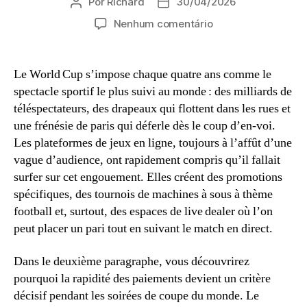
Por
Richard
30/04/2026
Nenhum comentário
Le World Cup s’impose chaque quatre ans comme le
spectacle sportif le plus suivi au monde : des milliards de
téléspectateurs, des drapeaux qui flottent dans les rues et
une frénésie de paris qui déferle dès le coup d’en‑voi.
Les plateformes de jeux en ligne, toujours à l’affût d’une
vague d’audience, ont rapidement compris qu’il fallait
surfer sur cet engouement. Elles créent des promotions
spécifiques, des tournois de machines à sous à thème
football et, surtout, des espaces de live dealer où l’on
peut placer un pari tout en suivant le match en direct.
Dans le deuxième paragraphe, vous découvrirez
pourquoi la rapidité des paiements devient un critère
décisif pendant les soirées de coupe du monde. Le