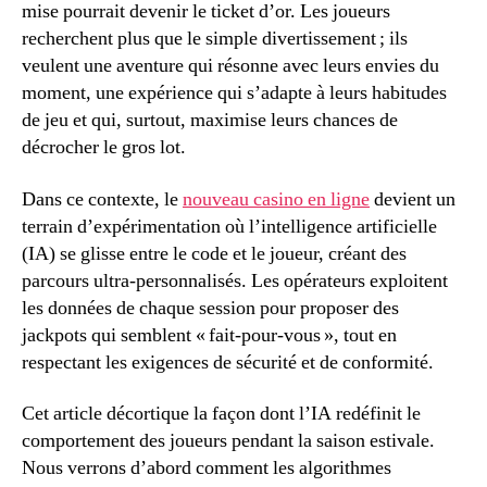
mise pourrait devenir le ticket d’or. Les joueurs
recherchent plus que le simple divertissement ; ils
veulent une aventure qui résonne avec leurs envies du
moment, une expérience qui s’adapte à leurs habitudes
de jeu et qui, surtout, maximise leurs chances de
décrocher le gros lot.
Dans ce contexte, le
nouveau casino en ligne
devient un
terrain d’expérimentation où l’intelligence artificielle
(IA) se glisse entre le code et le joueur, créant des
parcours ultra‑personnalisés. Les opérateurs exploitent
les données de chaque session pour proposer des
jackpots qui semblent « fait‑pour‑vous », tout en
respectant les exigences de sécurité et de conformité.
Cet article décortique la façon dont l’IA redéfinit le
comportement des joueurs pendant la saison estivale.
Nous verrons d’abord comment les algorithmes