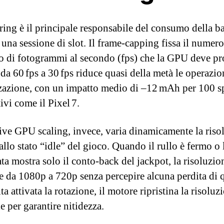
ring è il principale responsabile del consumo della ba
 una sessione di slot. Il frame‑capping fissa il numero
 di fotogrammi al secondo (fps) che la GPU deve pr
da 60 fps a 30 fps riduce quasi della metà le operazio
zzazione, con un impatto medio di –12 mAh per 100 s
ivi come il Pixel 7.
ive GPU scaling, invece, varia dinamicamente la riso
allo stato “idle” del gioco. Quando il rullo è fermo o 
ta mostra solo il conto‑back del jackpot, la risoluzi
e da 1080p a 720p senza percepire alcuna perdita di q
a attivata la rotazione, il motore ripristina la risoluz
e per garantire nitidezza.