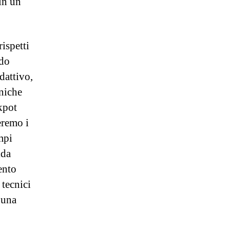
in un
ispetti
ndo
dattivo,
cniche
kpot
eremo i
mpi
ida
ento
 tecnici
 una