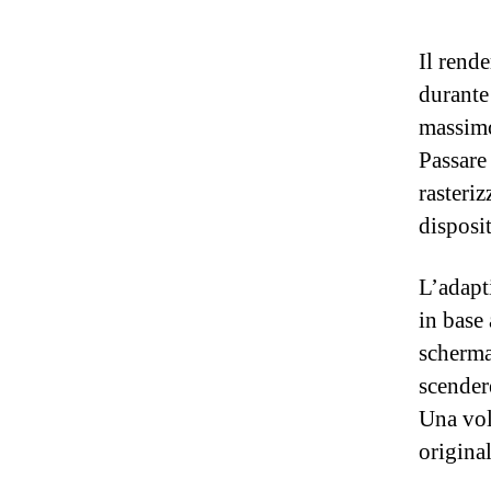
Il rende
durante
massimo
Passare 
rasteri
disposit
L’adapt
in base 
scherma
scender
Una volt
original