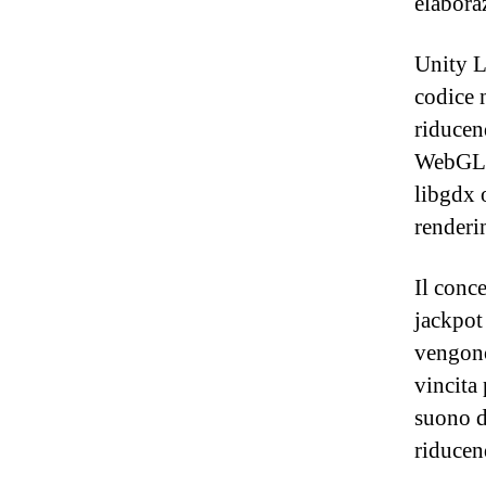
elabora
Unity L
codice 
riducen
WebGL. 
libgdx 
renderi
Il conce
jackpot
vengono 
vincita
suono de
riducend