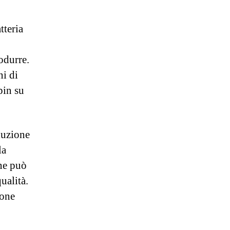
tteria
odurre.
ni di
pin su
luzione
la
one può
ualità.
ione