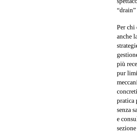
spettac
“drain”
Per chi
anche la
strateg
gestione
più rec
pur lim
meccani
concret
pratica
senza sa
e consul
sezione 