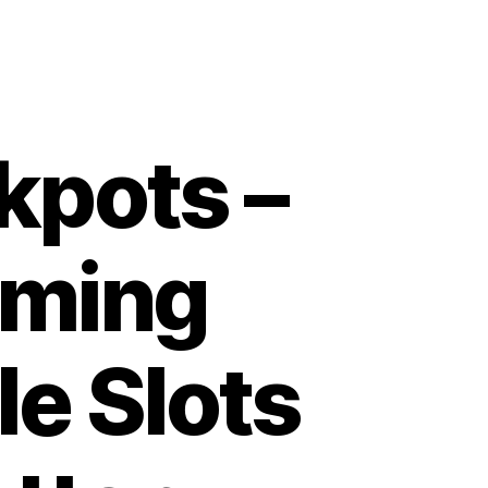
kpots –
aming
e Slots