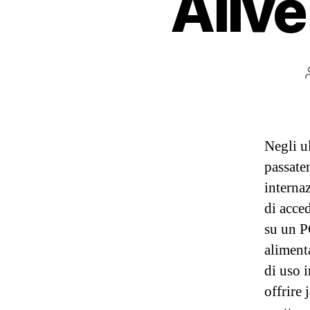
Alive
Negli u
passate
interna
di acce
su un P
aliment
di uso 
offrire