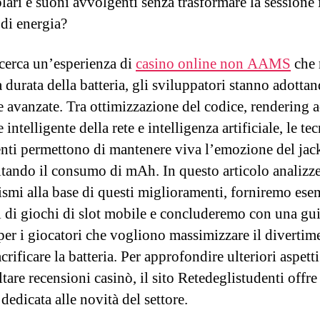
olari e suoni avvolgenti senza trasformare la sessione 
 di energia?
 cerca un’esperienza di
casino online non AAMS
che r
 durata della batteria, gli sviluppatori stanno adotta
ie avanzate. Tra ottimizzazione del codice, rendering a
 intelligente della rete e intelligenza artificiale, le te
enti permettono di mantenere viva l’emozione del jac
itando il consumo di mAh. In questo articolo analizz
smi alla base di questi miglioramenti, forniremo ese
i di giochi di slot mobile e concluderemo con una gu
 per i giocatori che vogliono massimizzare il divertim
crificare la batteria. Per approfondire ulteriori aspetti
tare recensioni casinò, il sito Retedeglistudenti offre
dedicata alle novità del settore.