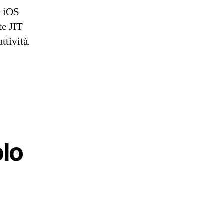
e iOS
te JIT
ttività.
olo