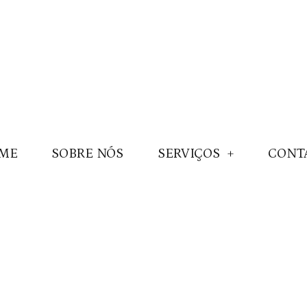
ME
SOBRE NÓS
SERVIÇOS
CONT