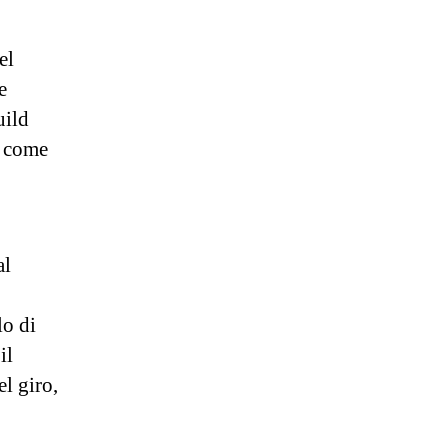
el
e
uild
e come
al
lo di
 il
el giro,