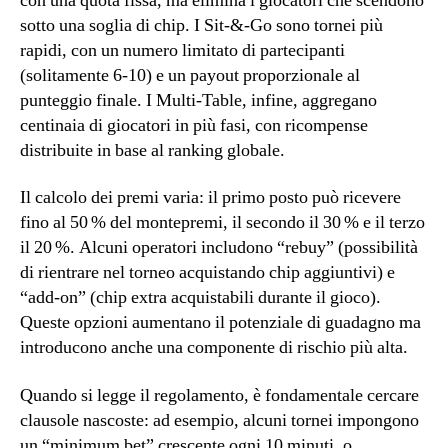
con una quota fissa, ma elimina i giocatori che scendono
sotto una soglia di chip. I Sit‑&‑Go sono tornei più
rapidi, con un numero limitato di partecipanti
(solitamente 6‑10) e un payout proporzionale al
punteggio finale. I Multi‑Table, infine, aggregano
centinaia di giocatori in più fasi, con ricompense
distribuite in base al ranking globale.
Il calcolo dei premi varia: il primo posto può ricevere
fino al 50 % del montepremi, il secondo il 30 % e il terzo
il 20 %. Alcuni operatori includono “rebuy” (possibilità
di rientrare nel torneo acquistando chip aggiuntivi) e
“add‑on” (chip extra acquistabili durante il gioco).
Queste opzioni aumentano il potenziale di guadagno ma
introducono anche una componente di rischio più alta.
Quando si legge il regolamento, è fondamentale cercare
clausole nascoste: ad esempio, alcuni tornei impongono
un “minimum bet” crescente ogni 10 minuti, o