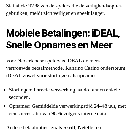
Statistiek: 92 % van de spelers die de veiligheidsopties
gebruiken, meldt zich veiliger en speelt langer.
Mobiele Betalingen: iDEAL,
Snelle Opnames en Meer
Voor Nederlandse spelers is iDEAL de meest
vertrouwde betaalmethode. Kansino Casino ondersteunt
iDEAL zowel voor stortingen als opnames.
Stortingen: Directe verwerking, saldo binnen enkele
seconden.
Opnames: Gemiddelde verwerkingstijd 24–48 uur, met
een succesratio van 98 % volgens interne data.
Andere betaalopties, zoals Skrill, Neteller en