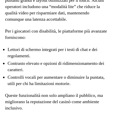
pulsanti grandi e layout ottimizzati per il touch. Alcuni
operatori includono una “modalità lite” che riduce la
qualità video per risparmiare dati, mantenendo
comunque una latenza accettabile.
Per i giocatori con disabilità, le piattaforme più avanzate
forniscono:
Lettori di schermo integrati per i testi di chat e dei
regolamenti.
Contrasto elevato e opzioni di ridimensionamento dei
caratteri.
Controlli vocali per aumentare o diminuire la puntata,
utili per chi ha limitazioni motorie.
Queste funzionalità non solo ampliano il pubblico, ma
migliorano la reputazione del casinò come ambiente
inclusivo.