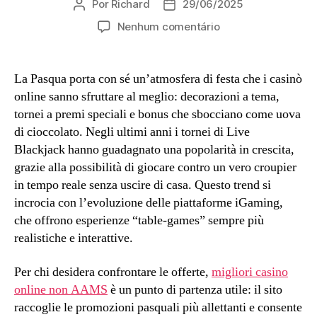
Por
Richard
29/06/2025
Nenhum comentário
La Pasqua porta con sé un’atmosfera di festa che i casinò
online sanno sfruttare al meglio: decorazioni a tema,
tornei a premi speciali e bonus che sbocciano come uova
di cioccolato. Negli ultimi anni i tornei di Live
Blackjack hanno guadagnato una popolarità in crescita,
grazie alla possibilità di giocare contro un vero croupier
in tempo reale senza uscire di casa. Questo trend si
incrocia con l’evoluzione delle piattaforme iGaming,
che offrono esperienze “table‑games” sempre più
realistiche e interattive.
Per chi desidera confrontare le offerte,
migliori casino
online non AAMS
è un punto di partenza utile: il sito
raccoglie le promozioni pasquali più allettanti e consente