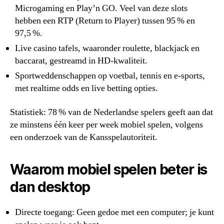
Microgaming en Play’n GO. Veel van deze slots
hebben een RTP (Return to Player) tussen 95 % en
97,5 %.
Live casino tafels, waaronder roulette, blackjack en
baccarat, gestreamd in HD‑kwaliteit.
Sportweddenschappen op voetbal, tennis en e‑sports,
met realtime odds en live betting opties.
Statistiek: 78 % van de Nederlandse spelers geeft aan dat
ze minstens één keer per week mobiel spelen, volgens
een onderzoek van de Kansspelautoriteit.
Waarom mobiel spelen beter is
dan desktop
Directe toegang: Geen gedoe met een computer; je kunt