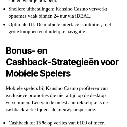
spelen waar je ook bent.
Snellere uitbetalingen: Kansino Casino verwerkt
opnames vaak binnen 24 uur via iDEAL.
Optimale UI: De mobiele interface is intuïtief, met
grote knoppen en duidelijke navigatie.
Bonus- en
Cashback‑Strategieën voor
Mobiele Spelers
Mobiele spelers bij Kansino Casino profiteren van
exclusieve promoties die niet altijd op de desktop
verschijnen. Een van de meest aantrekkelijke is de
cashback‑actie tijdens de nieuwjaarsperiode.
Cashback tot 15 % op verlies van €100 of meer,