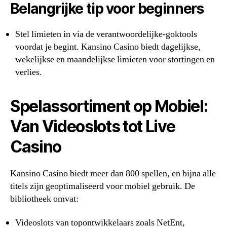
Belangrijke tip voor beginners
Stel limieten in via de verantwoordelijke‑goktools
voordat je begint. Kansino Casino biedt dagelijkse,
wekelijkse en maandelijkse limieten voor stortingen en
verlies.
Spelassortiment op Mobiel:
Van Videoslots tot Live
Casino
Kansino Casino biedt meer dan 800 spellen, en bijna alle
titels zijn geoptimaliseerd voor mobiel gebruik. De
bibliotheek omvat:
Videoslots van topontwikkelaars zoals NetEnt,