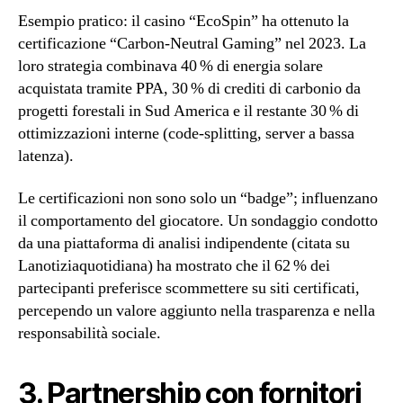
Esempio pratico: il casino “EcoSpin” ha ottenuto la
certificazione “Carbon‑Neutral Gaming” nel 2023. La
loro strategia combinava 40 % di energia solare
acquistata tramite PPA, 30 % di crediti di carbonio da
progetti forestali in Sud America e il restante 30 % di
ottimizzazioni interne (code‑splitting, server a bassa
latenza).
Le certificazioni non sono solo un “badge”; influenzano
il comportamento del giocatore. Un sondaggio condotto
da una piattaforma di analisi indipendente (citata su
Lanotiziaquotidiana) ha mostrato che il 62 % dei
partecipanti preferisce scommettere su siti certificati,
percependo un valore aggiunto nella trasparenza e nella
responsabilità sociale.
3. Partnership con fornitori