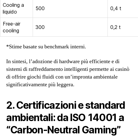
Cooling a
500
0,4 t
liquido
Free‑air
300
0,2 t
cooling
*Stime basate su benchmark interni.
In sintesi, l’adozione di hardware più efficiente e di
sistemi di raffreddamento intelligenti permette ai casinò
di offrire giochi fluidi con un’impronta ambientale
significativamente più leggera.
2. Certificazioni e standard
ambientali: da ISO 14001 a
“Carbon‑Neutral Gaming”