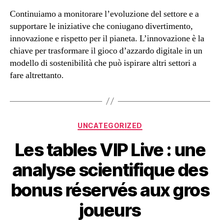
Continuiamo a monitorare l’evoluzione del settore e a
supportare le iniziative che coniugano divertimento,
innovazione e rispetto per il pianeta. L’innovazione è la
chiave per trasformare il gioco d’azzardo digitale in un
modello di sostenibilità che può ispirare altri settori a
fare altrettanto.
UNCATEGORIZED
Les tables VIP Live : une
analyse scientifique des
bonus réservés aux gros
joueurs