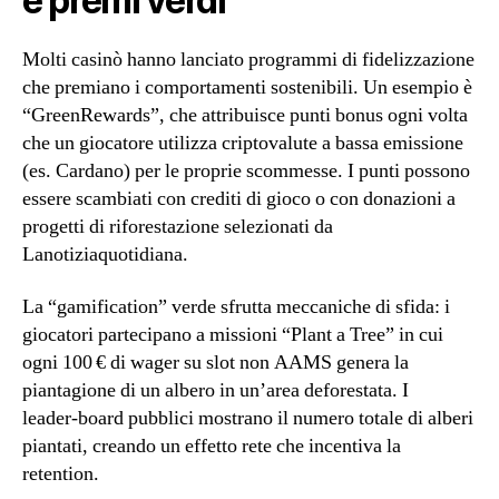
e premi verdi
Molti casinò hanno lanciato programmi di fidelizzazione
che premiano i comportamenti sostenibili. Un esempio è
“GreenRewards”, che attribuisce punti bonus ogni volta
che un giocatore utilizza criptovalute a bassa emissione
(es. Cardano) per le proprie scommesse. I punti possono
essere scambiati con crediti di gioco o con donazioni a
progetti di riforestazione selezionati da
Lanotiziaquotidiana.
La “gamification” verde sfrutta meccaniche di sfida: i
giocatori partecipano a missioni “Plant a Tree” in cui
ogni 100 € di wager su slot non AAMS genera la
piantagione di un albero in un’area deforestata. I
leader‑board pubblici mostrano il numero totale di alberi
piantati, creando un effetto rete che incentiva la
retention.