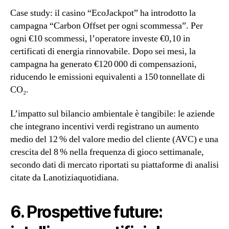
Case study: il casino “EcoJackpot” ha introdotto la
campagna “Carbon Offset per ogni scommessa”. Per
ogni €10 scommessi, l’operatore investe €0,10 in
certificati di energia rinnovabile. Dopo sei mesi, la
campagna ha generato €120 000 di compensazioni,
riducendo le emissioni equivalenti a 150 tonnellate di
CO₂.
L’impatto sul bilancio ambientale è tangibile: le aziende
che integrano incentivi verdi registrano un aumento
medio del 12 % del valore medio del cliente (AVC) e una
crescita del 8 % nella frequenza di gioco settimanale,
secondo dati di mercato riportati su piattaforme di analisi
citate da Lanotiziaquotidiana.
6. Prospettive future: