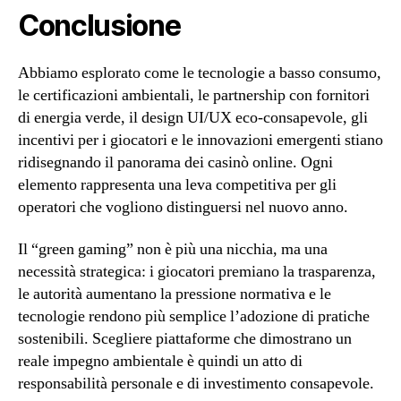
Conclusione
Abbiamo esplorato come le tecnologie a basso consumo,
le certificazioni ambientali, le partnership con fornitori
di energia verde, il design UI/UX eco‑consapevole, gli
incentivi per i giocatori e le innovazioni emergenti stiano
ridisegnando il panorama dei casinò online. Ogni
elemento rappresenta una leva competitiva per gli
operatori che vogliono distinguersi nel nuovo anno.
Il “green gaming” non è più una nicchia, ma una
necessità strategica: i giocatori premiano la trasparenza,
le autorità aumentano la pressione normativa e le
tecnologie rendono più semplice l’adozione di pratiche
sostenibili. Scegliere piattaforme che dimostrano un
reale impegno ambientale è quindi un atto di
responsabilità personale e di investimento consapevole.