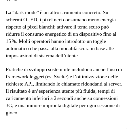
La “dark mode” è un altro strumento concreto. Su
schermi OLED, i pixel neri consumano meno energia
rispetto ai pixel bianchi; attivare il tema scuro può
ridurre il consumo energetico di un dispositivo fino al
15 %. Molti operatori hanno introdotto un toggle
automatico che passa alla modalità scura in base alle
impostazioni di sistema dell’utente.
Pratiche di sviluppo sostenibile includono anche l’uso di
framework leggeri (es. Svelte) e l’ottimizzazione delle
richieste API, limitando le chiamate ridondanti al server.
Il risultato è un’esperienza utente più fluida, tempi di
caricamento inferiori a 2 secondi anche su connessioni
3G, e una minore impronta digitale per ogni sessione di
gioco.