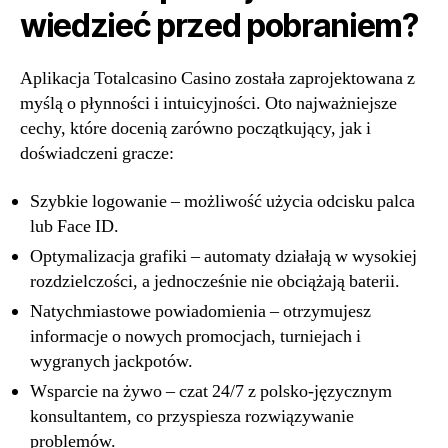
wiedzieć przed pobraniem?
Aplikacja Totalcasino Casino została zaprojektowana z
myślą o płynności i intuicyjności. Oto najważniejsze
cechy, które docenią zarówno początkujący, jak i
doświadczeni gracze:
Szybkie logowanie – możliwość użycia odcisku palca
lub Face ID.
Optymalizacja grafiki – automaty działają w wysokiej
rozdzielczości, a jednocześnie nie obciążają baterii.
Natychmiastowe powiadomienia – otrzymujesz
informacje o nowych promocjach, turniejach i
wygranych jackpotów.
Wsparcie na żywo – czat 24/7 z polsko‑języcznym
konsultantem, co przyspiesza rozwiązywanie
problemów.