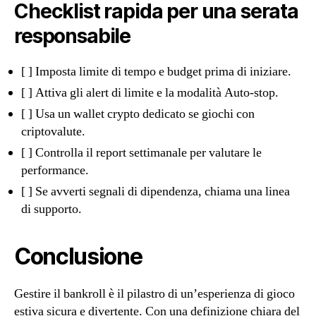
Checklist rapida per una serata
responsabile
[ ] Imposta limite di tempo e budget prima di iniziare.
[ ] Attiva gli alert di limite e la modalità Auto‑stop.
[ ] Usa un wallet crypto dedicato se giochi con
criptovalute.
[ ] Controlla il report settimanale per valutare le
performance.
[ ] Se avverti segnali di dipendenza, chiama una linea
di supporto.
Conclusione
Gestire il bankroll è il pilastro di un’esperienza di gioco
estiva sicura e divertente. Con una definizione chiara del