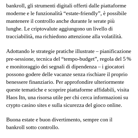
bankroll, gli strumenti digitali offerti dalle piattaforme
moderne e le funzionalità “estate‑friendly”, è possibile
mantenere il controllo anche durante le serate più
lunghe. Le criptovalute aggiungono un livello di
tracciabilità, ma richiedono attenzione alla volatilità.
Adottando le strategie pratiche illustrate – pianificazione
pre‑sessione, tecnica del “tempo‑budget”, regola del 5 %
e monitoraggio dei segnali di dipendenza – i giocatori
possono godere delle vacanze senza rischiare il proprio
benessere finanziario. Per approfondire ulteriormente
queste tematiche e scoprire piattaforme affidabili, visita
Haos Itn, una risorsa utile per chi cerca informazioni su
crypto casino sites e sulla sicurezza del gioco online.
Buona estate e buon divertimento, sempre con il
bankroll sotto controllo.