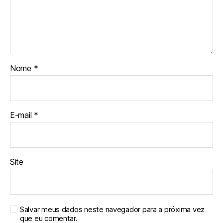
Nome
*
E-mail
*
Site
Salvar meus dados neste navegador para a próxima vez
que eu comentar.