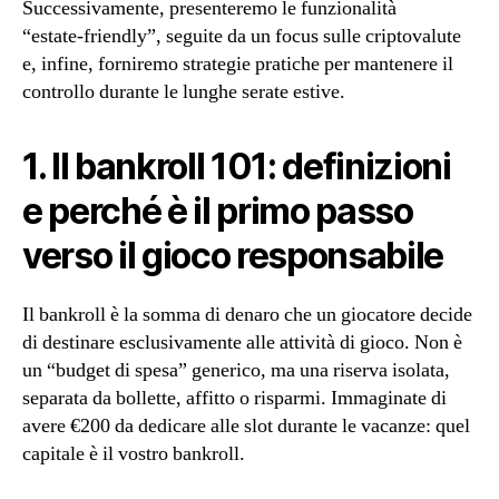
Successivamente, presenteremo le funzionalità
“estate‑friendly”, seguite da un focus sulle criptovalute
e, infine, forniremo strategie pratiche per mantenere il
controllo durante le lunghe serate estive.
1. Il bankroll 101: definizioni
e perché è il primo passo
verso il gioco responsabile
Il bankroll è la somma di denaro che un giocatore decide
di destinare esclusivamente alle attività di gioco. Non è
un “budget di spesa” generico, ma una riserva isolata,
separata da bollette, affitto o risparmi. Immaginate di
avere €200 da dedicare alle slot durante le vacanze: quel
capitale è il vostro bankroll.