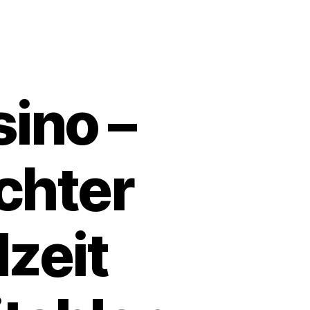
ino –
chter
lzeit