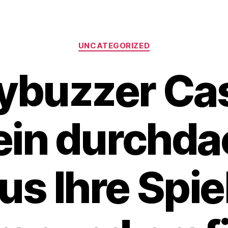
UNCATEGORIZED
ybuzzer Cas
ein durchda
s Ihre Spie