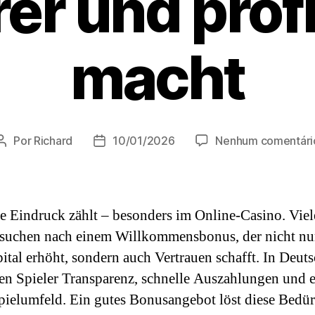
er und prof
macht
Por
Richard
10/01/2026
Nenhum comentári
te Eindruck zählt – besonders im Online‑Casino. Viel
 suchen nach einem Willkommensbonus, der nicht nu
pital erhöht, sondern auch Vertrauen schafft. In Deut
en Spieler Transparenz, schnelle Auszahlungen und 
Spielumfeld. Ein gutes Bonusangebot löst diese Bedür