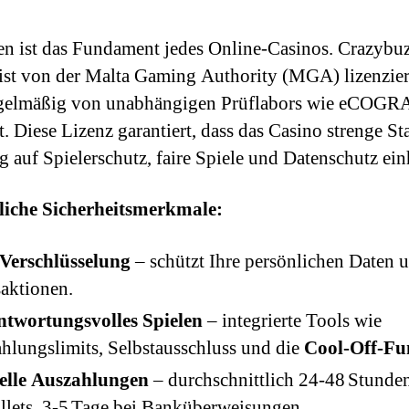
en ist das Fundament jedes Online‑Casinos. Crazybu
ist von der Malta Gaming Authority (MGA) lizenzier
egelmäßig von unabhängigen Prüflabors wie eCOGR
rt. Diese Lizenz garantiert, dass das Casino strenge S
g auf Spielerschutz, faire Spiele und Datenschutz ein
liche Sicherheitsmerkmale:
Verschlüsselung
– schützt Ihre persönlichen Daten 
aktionen.
ntwortungsvolles Spielen
– integrierte Tools wie
hlungslimits, Selbstausschluss und die
Cool‑Off‑Fu
elle Auszahlungen
– durchschnittlich 24‑48 Stunden
lets, 3‑5 Tage bei Banküberweisungen.