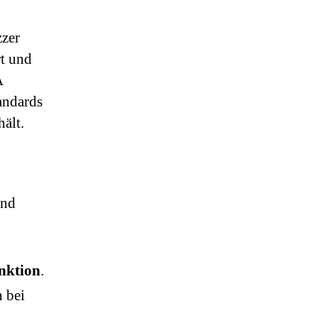
zzer
t und
A
tandards
hält.
und
nktion
.
 bei