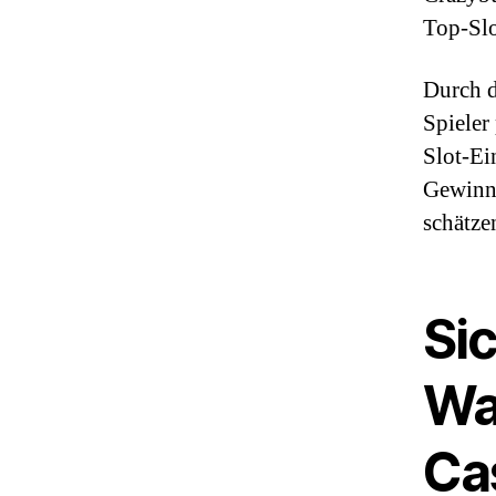
Top‑Slo
Durch d
Spieler
Slot‑Ei
Gewinnl
schätze
Sic
Wa
Ca