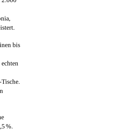
r 2.000
nia,
stert.
inen bis
 echten
‑Tische.
en
he
,5 %.