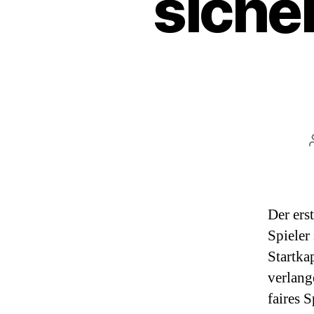
sicher
Der ers
Spieler
Startka
verlang
faires 