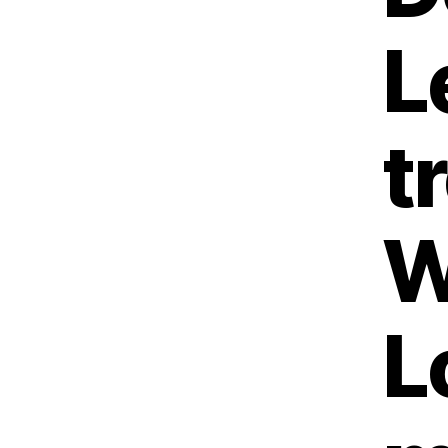
L
t
W
L