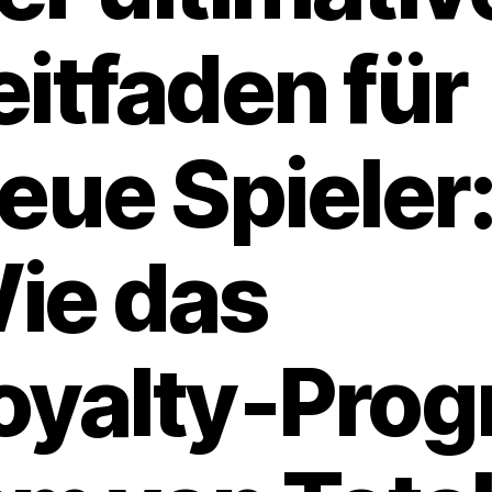
eitfaden für
reue Spieler
ie das
oyalty‑Prog