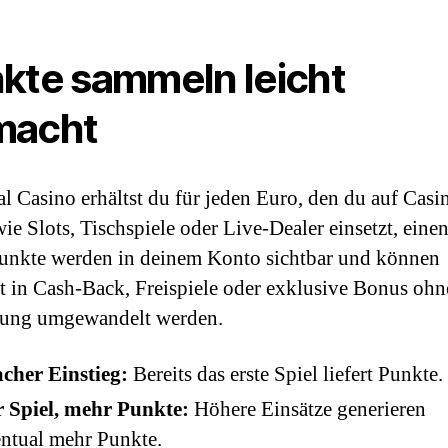
kte sammeln leicht
macht
al Casino erhältst du für jeden Euro, den du auf Casi
wie Slots, Tischspiele oder Live‑Dealer einsetzt, eine
unkte werden in deinem Konto sichtbar und können
it in Cash‑Back, Freispiele oder exklusive Bonus ohn
lung umgewandelt werden.
cher Einstieg:
Bereits das erste Spiel liefert Punkte.
 Spiel, mehr Punkte:
Höhere Einsätze generieren
ntual mehr Punkte.