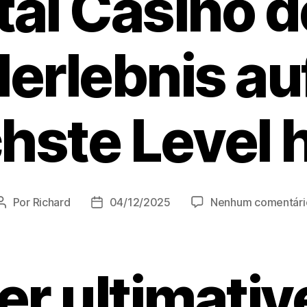
tal Casino d
lerlebnis au
hste Level 
Por
Richard
04/12/2025
Nenhum comentári
er ultimativ