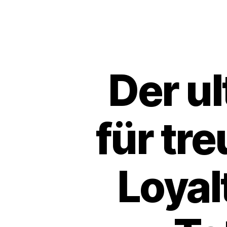
Der ul
für tr
Loya