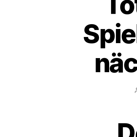
To
Spie
näc
D