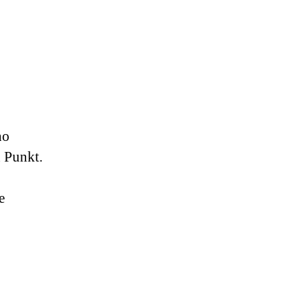
no
n Punkt.
e