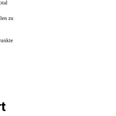
otal
len zu
Punkte
t