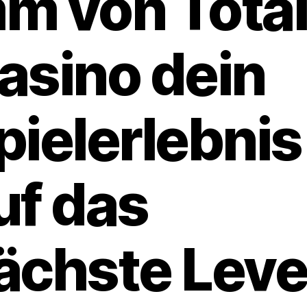
m von Tota
asino dein
pielerlebnis
uf das
ächste Leve