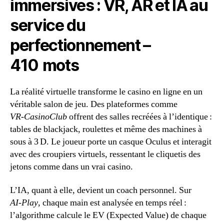
immersives : VR, AR et IA au
service du
perfectionnement –
410 mots
La réalité virtuelle transforme le casino en ligne en un
véritable salon de jeu. Des plateformes comme
VR‑CasinoClub
offrent des salles recréées à l’identique :
tables de blackjack, roulettes et même des machines à
sous à 3 D. Le joueur porte un casque Oculus et interagit
avec des croupiers virtuels, ressentant le cliquetis des
jetons comme dans un vrai casino.
L’IA, quant à elle, devient un coach personnel. Sur
AI‑Play
, chaque main est analysée en temps réel :
l’algorithme calcule le EV (Expected Value) de chaque