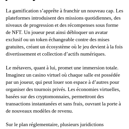
La gamification s’apprête à franchir un nouveau cap. Les
plateformes introduisent des missions quotidiennes, des
niveaux de progression et des récompenses sous forme
de NFT. Un joueur peut ainsi débloquer un avatar
exclusif ou un token échangeable contre des mises
gratuites, créant un écosystème où le jeu devient à la fois
divertissement et collection d’actifs numériques.
Le métavers, quant à lui, promet une immersion totale.
Imaginez un casino virtuel où chaque salle est possédée
par un joueur, qui peut louer son espace à d’autres pour
organiser des tournois privés. Les économies virtuelles,
basées sur des cryptomonnaies, permettront des
transactions instantanées et sans frais, ouvrant la porte à
de nouveaux modèles de revenu.
Sur le plan réglementaire, plusieurs juridictions