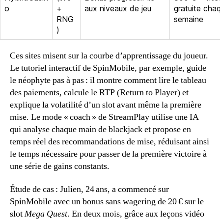
o
+
aux niveaux de jeu
gratuite cha
RNG
semaine
)
Ces sites misent sur la courbe d’apprentissage du joueur.
Le tutoriel interactif de SpinMobile, par exemple, guide
le néophyte pas à pas : il montre comment lire le tableau
des paiements, calcule le RTP (Return to Player) et
explique la volatilité d’un slot avant même la première
mise. Le mode « coach » de StreamPlay utilise une IA
qui analyse chaque main de blackjack et propose en
temps réel des recommandations de mise, réduisant ainsi
le temps nécessaire pour passer de la première victoire à
une série de gains constants.
Étude de cas : Julien, 24 ans, a commencé sur
SpinMobile avec un bonus sans wagering de 20 € sur le
slot
Mega Quest
. En deux mois, grâce aux leçons vidéo