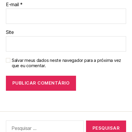
E-mail
*
Site
Salvar meus dados neste navegador para a próxima vez
que eu comentar.