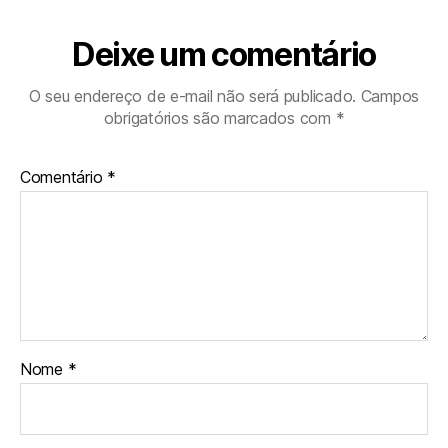
Deixe um comentário
O seu endereço de e-mail não será publicado.
Campos
obrigatórios são marcados com
*
Comentário
*
Nome
*