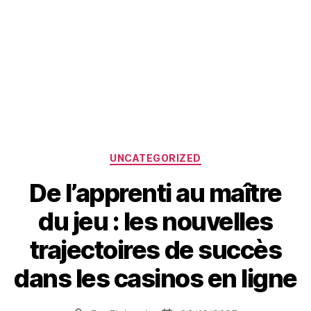
UNCATEGORIZED
De l’apprenti au maître
du jeu : les nouvelles
trajectoires de succès
dans les casinos en ligne