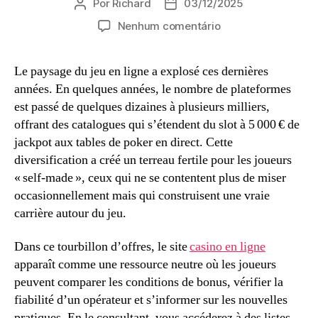
Por
Richard
03/12/2025
Nenhum comentário
Le paysage du jeu en ligne a explosé ces dernières
années. En quelques années, le nombre de plateformes
est passé de quelques dizaines à plusieurs milliers,
offrant des catalogues qui s’étendent du slot à 5 000 € de
jackpot aux tables de poker en direct. Cette
diversification a créé un terreau fertile pour les joueurs
« self‑made », ceux qui ne se contentent plus de miser
occasionnellement mais qui construisent une vraie
carrière autour du jeu.
Dans ce tourbillon d’offres, le site
casino en ligne
apparaît comme une ressource neutre où les joueurs
peuvent comparer les conditions de bonus, vérifier la
fiabilité d’un opérateur et s’informer sur les nouvelles
pratiques. En le consultant, vous accéderez à des listes