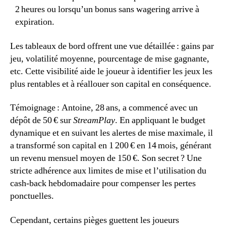
2 heures ou lorsqu’un bonus sans wagering arrive à
expiration.
Les tableaux de bord offrent une vue détaillée : gains par
jeu, volatilité moyenne, pourcentage de mise gagnante,
etc. Cette visibilité aide le joueur à identifier les jeux les
plus rentables et à réallouer son capital en conséquence.
Témoignage : Antoine, 28 ans, a commencé avec un
dépôt de 50 € sur
StreamPlay
. En appliquant le budget
dynamique et en suivant les alertes de mise maximale, il
a transformé son capital en 1 200 € en 14 mois, générant
un revenu mensuel moyen de 150 €. Son secret ? Une
stricte adhérence aux limites de mise et l’utilisation du
cash‑back hebdomadaire pour compenser les pertes
ponctuelles.
Cependant, certains pièges guettent les joueurs