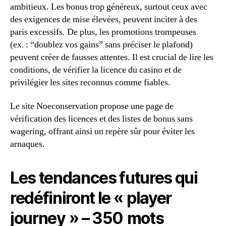
ambitieux. Les bonus trop généreux, surtout ceux avec
des exigences de mise élevées, peuvent inciter à des
paris excessifs. De plus, les promotions trompeuses
(ex. : “doublez vos gains” sans préciser le plafond)
peuvent créer de fausses attentes. Il est crucial de lire les
conditions, de vérifier la licence du casino et de
privilégier les sites reconnus comme fiables.
Le site Noeconservation propose une page de
vérification des licences et des listes de bonus sans
wagering, offrant ainsi un repère sûr pour éviter les
arnaques.
Les tendances futures qui
redéfiniront le « player
journey » – 350 mots