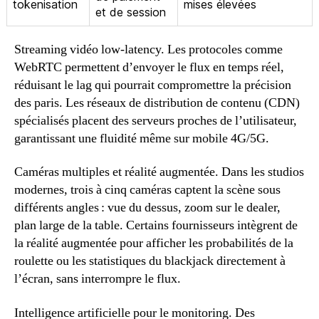
tokenisation
mises élevées
et de session
Streaming vidéo low‑latency. Les protocoles comme
WebRTC permettent d’envoyer le flux en temps réel,
réduisant le lag qui pourrait compromettre la précision
des paris. Les réseaux de distribution de contenu (CDN)
spécialisés placent des serveurs proches de l’utilisateur,
garantissant une fluidité même sur mobile 4G/5G.
Caméras multiples et réalité augmentée. Dans les studios
modernes, trois à cinq caméras captent la scène sous
différents angles : vue du dessus, zoom sur le dealer,
plan large de la table. Certains fournisseurs intègrent de
la réalité augmentée pour afficher les probabilités de la
roulette ou les statistiques du blackjack directement à
l’écran, sans interrompre le flux.
Intelligence artificielle pour le monitoring. Des