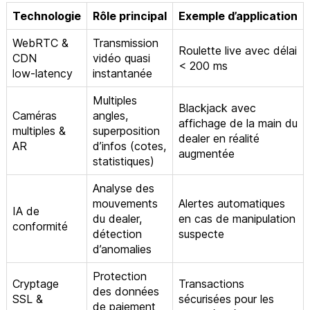
Technologie
Rôle principal
Exemple d’application
WebRTC &
Transmission
Roulette live avec délai
CDN
vidéo quasi
< 200 ms
low‑latency
instantanée
Multiples
Blackjack avec
Caméras
angles,
affichage de la main du
multiples &
superposition
dealer en réalité
AR
d’infos (cotes,
augmentée
statistiques)
Analyse des
mouvements
Alertes automatiques
IA de
du dealer,
en cas de manipulation
conformité
détection
suspecte
d’anomalies
Protection
Cryptage
Transactions
des données
SSL &
sécurisées pour les
de paiement