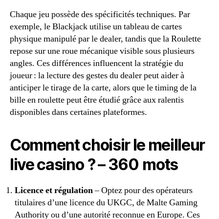
Chaque jeu possède des spécificités techniques. Par
exemple, le Blackjack utilise un tableau de cartes
physique manipulé par le dealer, tandis que la Roulette
repose sur une roue mécanique visible sous plusieurs
angles. Ces différences influencent la stratégie du
joueur : la lecture des gestes du dealer peut aider à
anticiper le tirage de la carte, alors que le timing de la
bille en roulette peut être étudié grâce aux ralentis
disponibles dans certaines plateformes.
Comment choisir le meilleur
live casino ? – 360 mots
Licence et régulation
– Optez pour des opérateurs
titulaires d’une licence du UKGC, de Malte Gaming
Authority ou d’une autorité reconnue en Europe. Ces