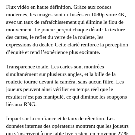
Flux vidéo en haute définition. Grâce aux codecs
modernes, les images sont diffusées en 1080p voire 4K,
avec un taux de rafraîchissement qui élimine le flou de
mouvement. Le joueur perçoit chaque détail : la texture
des cartes, le reflet du verre de la roulette, les
expressions du dealer. Cette clarté renforce la perception
d’équité et rend l’expérience plus excitante.
Transparence totale. Les cartes sont montrées
simultanément sur plusieurs angles, et la bille de la
roulette tourne devant la caméra, sans aucun filtre. Les
joueurs peuvent ainsi vérifier en temps réel que le
résultat n’est pas manipulé, ce qui diminue les soupçons
liés aux RNG.
Impact sur la confiance et le taux de rétention. Les
données internes des opérateurs montrent que les joueurs
qui s’inscrivent à une table live restent en moyenne 27 %