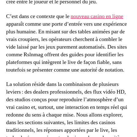
crée entre le joueur et le personnel du jeu.
C’est dans ce contexte que le
nouveau casino en ligne
apparaît comme une porte d’entrée vers une expérience
plus humaine. En misant sur des tables animées par de
vrais croupiers, les opérateurs cherchent à combler le
vide laissé par les jeux purement automatisés. Des sites
comme Rslnmag offrent des guides pour identifier les
plateformes qui intègrent le live de façon fiable, sans
toutefois se présenter comme une autorité de notation.
La solution réside dans la combinaison de plusieurs
leviers : des dealers professionnels, des flux vidéo HD,
des studios conçus pour reproduire l’atmosphère d’un
vrai casino et, surtout, une interaction en temps réel qui
redonne du sens à chaque mise. Nous allons explorer,
dans les sections suivantes, les limites des casinos
traditionnels, les réponses apportées par le live, les