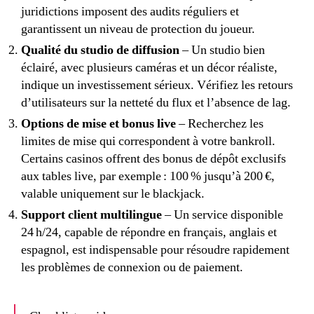
juridictions imposent des audits réguliers et
garantissent un niveau de protection du joueur.
Qualité du studio de diffusion
– Un studio bien
éclairé, avec plusieurs caméras et un décor réaliste,
indique un investissement sérieux. Vérifiez les retours
d’utilisateurs sur la netteté du flux et l’absence de lag.
Options de mise et bonus live
– Recherchez les
limites de mise qui correspondent à votre bankroll.
Certains casinos offrent des bonus de dépôt exclusifs
aux tables live, par exemple : 100 % jusqu’à 200 €,
valable uniquement sur le blackjack.
Support client multilingue
– Un service disponible
24 h/24, capable de répondre en français, anglais et
espagnol, est indispensable pour résoudre rapidement
les problèmes de connexion ou de paiement.