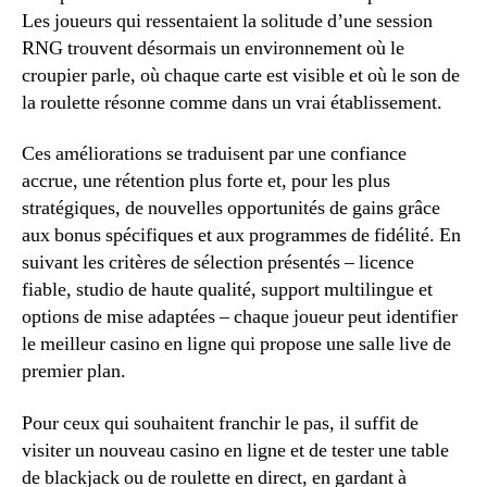
Les joueurs qui ressentaient la solitude d’une session
RNG trouvent désormais un environnement où le
croupier parle, où chaque carte est visible et où le son de
la roulette résonne comme dans un vrai établissement.
Ces améliorations se traduisent par une confiance
accrue, une rétention plus forte et, pour les plus
stratégiques, de nouvelles opportunités de gains grâce
aux bonus spécifiques et aux programmes de fidélité. En
suivant les critères de sélection présentés – licence
fiable, studio de haute qualité, support multilingue et
options de mise adaptées – chaque joueur peut identifier
le meilleur casino en ligne qui propose une salle live de
premier plan.
Pour ceux qui souhaitent franchir le pas, il suffit de
visiter un nouveau casino en ligne et de tester une table
de blackjack ou de roulette en direct, en gardant à