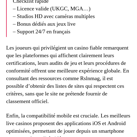
Checklist rapide
– Licence valide (UKGC, MGA…)
– Studios HD avec caméras multiples
– Bonus dédiés aux jeux live
– Support 24/7 en français
Les joueurs qui privilégient un casino fiable remarquent
que les plateformes qui affichent clairement leurs
certifications, leurs audits de jeu et leurs procédures de
conformité offrent une meilleure expérience globale. En
consultant des ressources comme Rslnmag, il est
possible d’obtenir des listes de sites qui respectent ces
critères, sans que le site ne prétende fournir de
classement officiel.
Enfin, la compatibilité mobile est cruciale. Les meilleurs
live casinos proposent des applications iOS et Android
optimisées, permettant de jouer depuis un smartphone