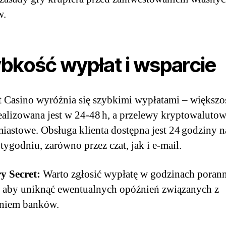
w.
bkość wypłat i wsparcie
 Casino wyróżnia się szybkimi wypłatami – większo
ealizowana jest w 24‑48 h, a przelewy kryptowalutow
iastowe. Obsługa klienta dostępna jest 24 godziny n
 tygodniu, zarówno przez czat, jak i e‑mail.
y Secret:
Warto zgłosić wypłatę w godzinach poran
 aby uniknąć ewentualnych opóźnień związanych z
eniem banków.