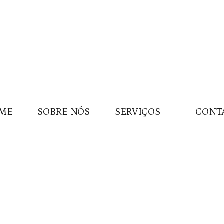
ME
SOBRE NÓS
SERVIÇOS
CONT