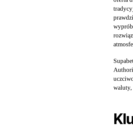
tradycy
prawdzi
wypróbo
rozwiąz
atmosfe
Supabet
Authori
uczciwo
waluty,
Kl