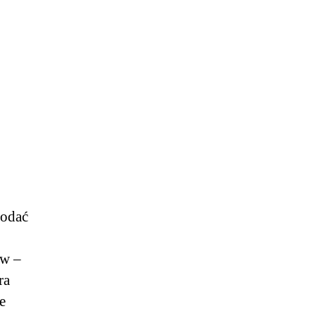
podać
ów –
ra
e