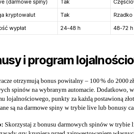
ive (darmowe spiny)
Tak
Części
a kryptowalut
Tak
Rzadko
ość wypłat
24‑48 h
48‑72 h
usy i program lojalności
acze otrzymują bonus powitalny – 100 % do 2000 zł
ych spinów na wybranym automacie. Dodatkowo, w
u lojalnościowego, punkty za każdą postawioną zł
ane są na darmowe spiny w trybie live lub bonusy ca
p:
Skorzystaj z bonusu darmowych spinów w trybie l
zasady gry krupiera przed zainwestowaniem własny