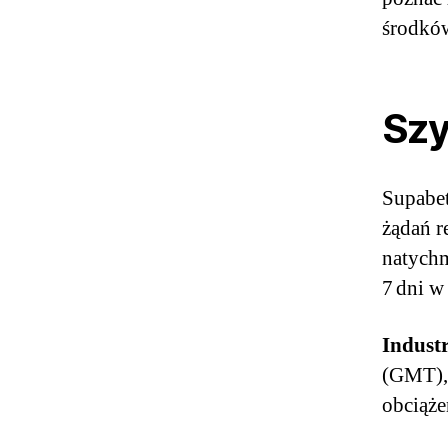
środkó
Szy
Supabet
żądań r
natychm
7 dni w
Industr
(GMT),
obciąż