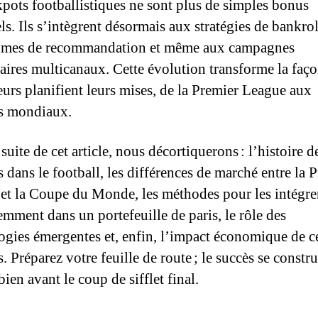
kpots footballistiques ne sont plus de simples bonus
ls. Ils s’intègrent désormais aux stratégies de bankrol
thmes de recommandation et même aux campagnes
taires multicanaux. Cette évolution transforme la faç
ieurs planifient leurs mises, de la Premier League aux
s mondiaux.
suite de cet article, nous décortiquerons : l’histoire d
 dans le football, les différences de marché entre la 
et la Coupe du Monde, les méthodes pour les intégre
emment dans un portefeuille de paris, le rôle des
ogies émergentes et, enfin, l’impact économique de c
. Préparez votre feuille de route ; le succès se constru
ien avant le coup de sifflet final.