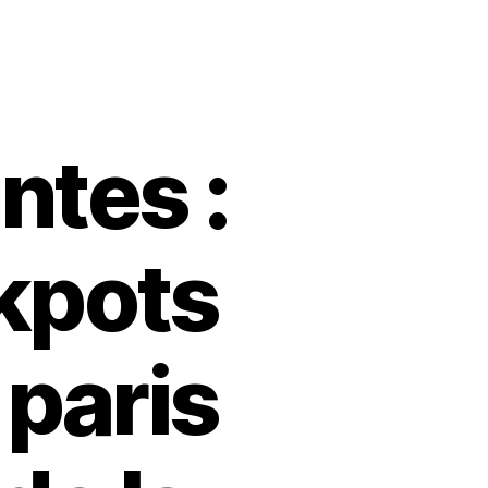
ntes :
kpots
 paris