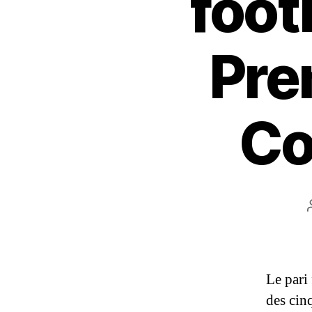
foot
Pre
Co
Le pari
des cin