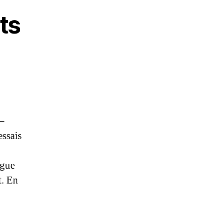
ots
 –
essais
ague
t. En