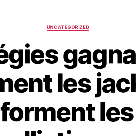
UNCATEGORIZED
égies gagna
ent les jac
forment les