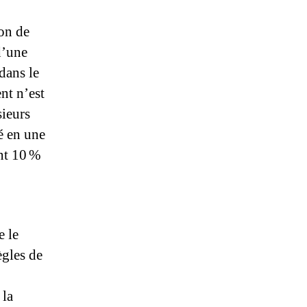
ion de
d’une
 dans le
nt n’est
sieurs
sé en une
ent 10 %
e le
ègles de
 la