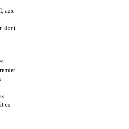
l, aux
on dont
es
Premier
r
es
it en