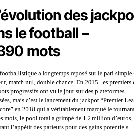
L’évolution des jackp
s le football –
390 mots
 footballistique a longtemps reposé sur le pari simple
ur, match nul, double chance. En 2015, les premiers 
pots progressifs ont vu le jour sur des plateformes
isées, mais c’est le lancement du jackpot “Premier Le
core” en 2018 qui a véritablement marqué le tournan
s mois, le pool total a grimpé de 1,2 million d’euros,
ant l’appétit des parieurs pour des gains potentiels