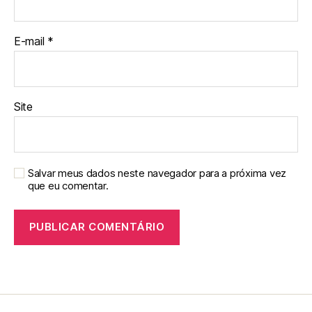
E-mail
*
Site
Salvar meus dados neste navegador para a próxima vez
que eu comentar.