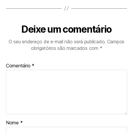
Deixe um comentário
O seu endereço de e-mail não será publicado.
Campos
obrigatórios são marcados com
*
Comentário
*
Nome
*