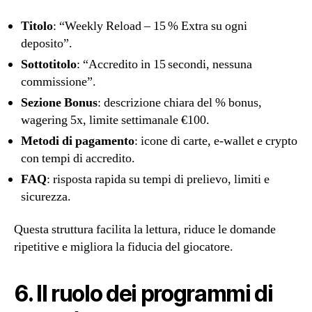
Titolo
: “Weekly Reload – 15 % Extra su ogni
deposito”.
Sottotitolo
: “Accredito in 15 secondi, nessuna
commissione”.
Sezione Bonus
: descrizione chiara del % bonus,
wagering 5x, limite settimanale €100.
Metodi di pagamento
: icone di carte, e‑wallet e crypto
con tempi di accredito.
FAQ
: risposta rapida su tempi di prelievo, limiti e
sicurezza.
Questa struttura facilita la lettura, riduce le domande
ripetitive e migliora la fiducia del giocatore.
6. Il ruolo dei programmi di