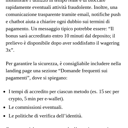
monitorare l’utilizzo in tempo reale e di bloccare
rapidamente eventuali attività fraudolente. Inoltre, una
comunicazione trasparente tramite email, notifiche push
e chatbot aiuta a chiarire ogni dubbio sui termini di
pagamento. Un messaggio tipico potrebbe essere: “Il
bonus sarà accreditato entro 10 minuti dal deposito; il
prelievo è disponibile dopo aver soddisfatto il wagering
3x”.
Per garantire la sicurezza, è consigliabile includere nella
landing page una sezione “Domande frequenti sui
pagamenti”, dove si spiegano:
I tempi di accredito per ciascun metodo (es. 15 sec per
crypto, 5 min per e‑wallet).
Le commissioni eventuali.
Le politiche di verifica dell’identità.