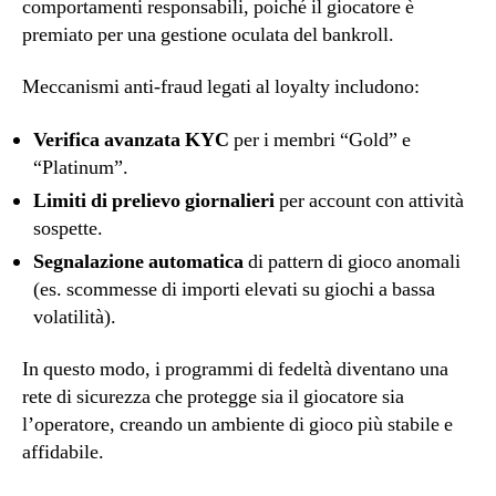
comportamenti responsabili, poiché il giocatore è
premiato per una gestione oculata del bankroll.
Meccanismi anti‑fraud legati al loyalty includono:
Verifica avanzata KYC
per i membri “Gold” e
“Platinum”.
Limiti di prelievo giornalieri
per account con attività
sospette.
Segnalazione automatica
di pattern di gioco anomali
(es. scommesse di importi elevati su giochi a bassa
volatilità).
In questo modo, i programmi di fedeltà diventano una
rete di sicurezza che protegge sia il giocatore sia
l’operatore, creando un ambiente di gioco più stabile e
affidabile.