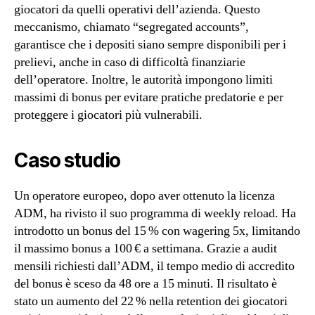
giocatori da quelli operativi dell’azienda. Questo
meccanismo, chiamato “segregated accounts”,
garantisce che i depositi siano sempre disponibili per i
prelievi, anche in caso di difficoltà finanziarie
dell’operatore. Inoltre, le autorità impongono limiti
massimi di bonus per evitare pratiche predatorie e per
proteggere i giocatori più vulnerabili.
Caso studio
Un operatore europeo, dopo aver ottenuto la licenza
ADM, ha rivisto il suo programma di weekly reload. Ha
introdotto un bonus del 15 % con wagering 5x, limitando
il massimo bonus a 100 € a settimana. Grazie a audit
mensili richiesti dall’ADM, il tempo medio di accredito
del bonus è sceso da 48 ore a 15 minuti. Il risultato è
stato un aumento del 22 % nella retention dei giocatori