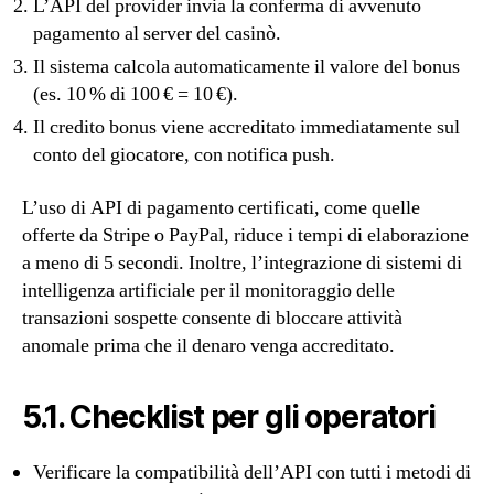
L’API del provider invia la conferma di avvenuto
pagamento al server del casinò.
Il sistema calcola automaticamente il valore del bonus
(es. 10 % di 100 € = 10 €).
Il credito bonus viene accreditato immediatamente sul
conto del giocatore, con notifica push.
L’uso di API di pagamento certificati, come quelle
offerte da Stripe o PayPal, riduce i tempi di elaborazione
a meno di 5 secondi. Inoltre, l’integrazione di sistemi di
intelligenza artificiale per il monitoraggio delle
transazioni sospette consente di bloccare attività
anomale prima che il denaro venga accreditato.
5.1. Checklist per gli operatori
Verificare la compatibilità dell’API con tutti i metodi di