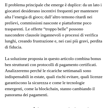
Il problema principale che emerge è duplice: da un lato i
giocatori desiderano incentivi frequenti per mantenere
alta l’energia di gioco; dall’altro temono ritardi nei
prelievi, commissioni nascoste e piattaforme poco
trasparenti. Le offerte “troppo belle” possono
nascondere clausole ingannevoli o processi di verifica
lunghi, creando frustrazione e, nei casi più gravi, perdita
di fiducia.
La soluzione proposta in questo articolo combina bonus
ben strutturati con protocolli di pagamento certificati.
Analizzeremo perché le ricariche settimanali sono
indispensabili in estate, quali rischi evitare, quali licenze
garantiscono la sicurezza e come le tecnologie
emergenti, come la blockchain, stanno cambiando il
panorama dei pagamenti.