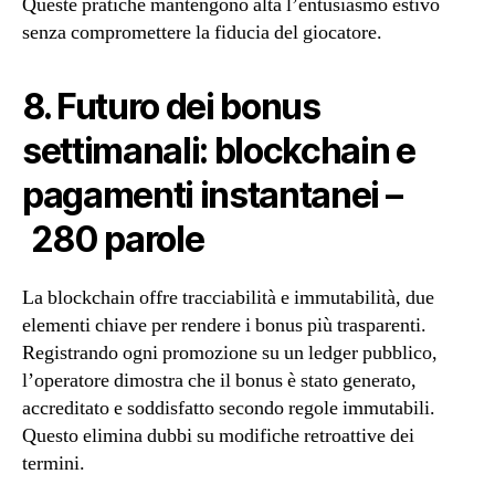
Queste pratiche mantengono alta l’entusiasmo estivo
senza compromettere la fiducia del giocatore.
8. Futuro dei bonus
settimanali: blockchain e
pagamenti instantanei –
280 parole
La blockchain offre tracciabilità e immutabilità, due
elementi chiave per rendere i bonus più trasparenti.
Registrando ogni promozione su un ledger pubblico,
l’operatore dimostra che il bonus è stato generato,
accreditato e soddisfatto secondo regole immutabili.
Questo elimina dubbi su modifiche retroattive dei
termini.