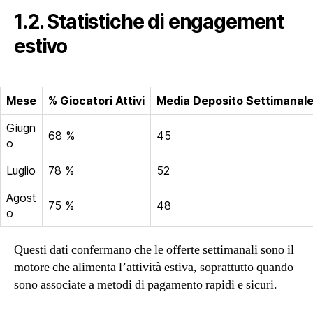
1.2. Statistiche di engagement
estivo
Mese
% Giocatori Attivi
Media Deposito Settimanale
Giugn
68 %
45
o
Luglio
78 %
52
Agost
75 %
48
o
Questi dati confermano che le offerte settimanali sono il
motore che alimenta l’attività estiva, soprattutto quando
sono associate a metodi di pagamento rapidi e sicuri.