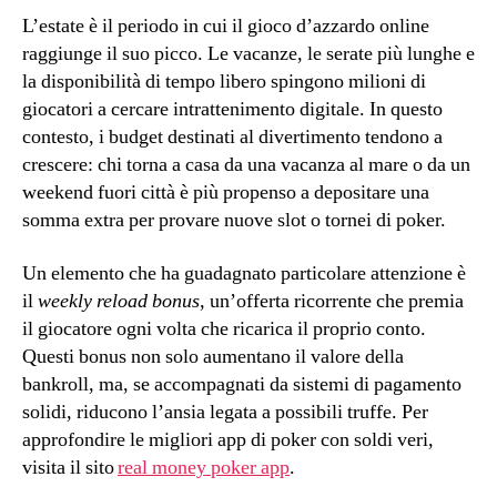
L’estate è il periodo in cui il gioco d’azzardo online
raggiunge il suo picco. Le vacanze, le serate più lunghe e
la disponibilità di tempo libero spingono milioni di
giocatori a cercare intrattenimento digitale. In questo
contesto, i budget destinati al divertimento tendono a
crescere: chi torna a casa da una vacanza al mare o da un
weekend fuori città è più propenso a depositare una
somma extra per provare nuove slot o tornei di poker.
Un elemento che ha guadagnato particolare attenzione è
il
weekly reload bonus
, un’offerta ricorrente che premia
il giocatore ogni volta che ricarica il proprio conto.
Questi bonus non solo aumentano il valore della
bankroll, ma, se accompagnati da sistemi di pagamento
solidi, riducono l’ansia legata a possibili truffe. Per
approfondire le migliori app di poker con soldi veri,
visita il sito
real money poker app
.