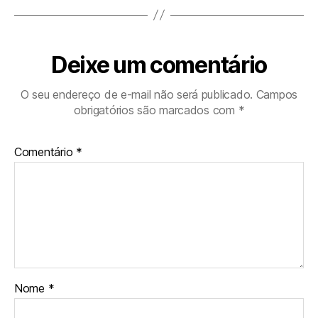
Deixe um comentário
O seu endereço de e-mail não será publicado.
Campos
obrigatórios são marcados com
*
Comentário
*
Nome
*