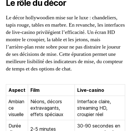
Le rôle du décor
Le décor hollywoodien mise sur le luxe : chandeliers,
tapis rouge, tables en marbre. En revanche, les interfaces
de live‑casino privilégient l’efficacité. Un écran HD
montre le croupier, la table et les jetons, mais
l’arrière‑plan reste sobre pour ne pas distraire le joueur
de ses décisions de mise. Cette épuration permet une
meilleure lisibilité des indicateurs de mise, du compteur
de temps et des options de chat.
Aspect
Film
Live‑casino
Ambian
Néons, décors
Interface claire,
ce
extravagants,
streaming HD,
visuelle
effets spéciaux
croupier réel
Durée
30‑90 secondes en
2‑5 minutes