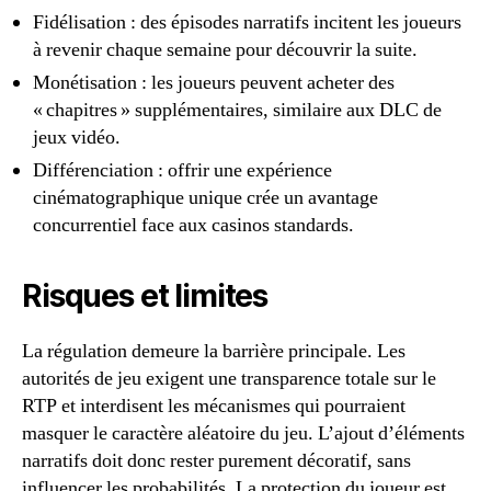
Fidélisation : des épisodes narratifs incitent les joueurs
à revenir chaque semaine pour découvrir la suite.
Monétisation : les joueurs peuvent acheter des
« chapitres » supplémentaires, similaire aux DLC de
jeux vidéo.
Différenciation : offrir une expérience
cinématographique unique crée un avantage
concurrentiel face aux casinos standards.
Risques et limites
La régulation demeure la barrière principale. Les
autorités de jeu exigent une transparence totale sur le
RTP et interdisent les mécanismes qui pourraient
masquer le caractère aléatoire du jeu. L’ajout d’éléments
narratifs doit donc rester purement décoratif, sans
influencer les probabilités. La protection du joueur est