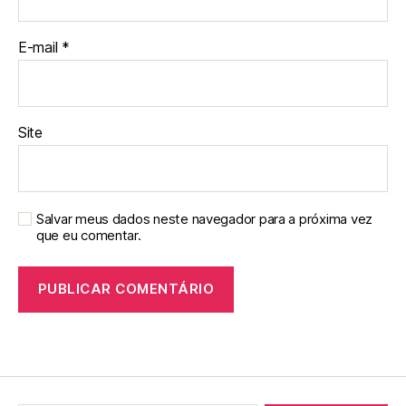
E-mail
*
Site
Salvar meus dados neste navegador para a próxima vez
que eu comentar.