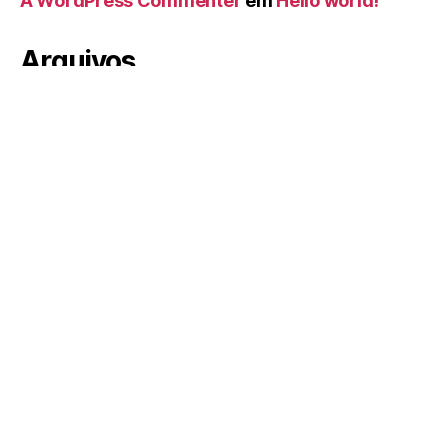
A WordPress Commenter
em
Hello world!
Arquivos
agosto 2026
julho 2026
junho 2026
maio 2026
abril 2026
março 2026
fevereiro 2026
janeiro 2026
dezembro 2025
novembro 2025
outubro 2025
setembro 2025