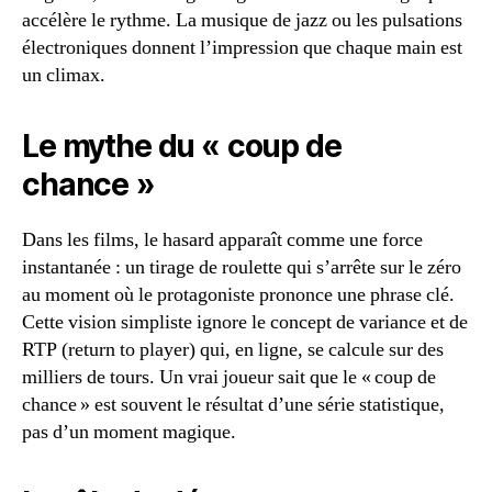
accélère le rythme. La musique de jazz ou les pulsations
électroniques donnent l’impression que chaque main est
un climax.
Le mythe du « coup de
chance »
Dans les films, le hasard apparaît comme une force
instantanée : un tirage de roulette qui s’arrête sur le zéro
au moment où le protagoniste prononce une phrase clé.
Cette vision simpliste ignore le concept de variance et de
RTP (return to player) qui, en ligne, se calcule sur des
milliers de tours. Un vrai joueur sait que le « coup de
chance » est souvent le résultat d’une série statistique,
pas d’un moment magique.