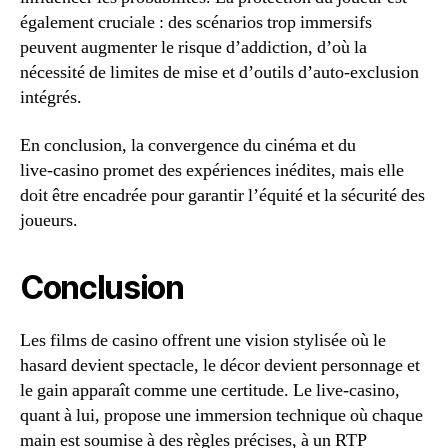
également cruciale : des scénarios trop immersifs
peuvent augmenter le risque d’addiction, d’où la
nécessité de limites de mise et d’outils d’auto‑exclusion
intégrés.
En conclusion, la convergence du cinéma et du
live‑casino promet des expériences inédites, mais elle
doit être encadrée pour garantir l’équité et la sécurité des
joueurs.
Conclusion
Les films de casino offrent une vision stylisée où le
hasard devient spectacle, le décor devient personnage et
le gain apparaît comme une certitude. Le live‑casino,
quant à lui, propose une immersion technique où chaque
main est soumise à des règles précises, à un RTP