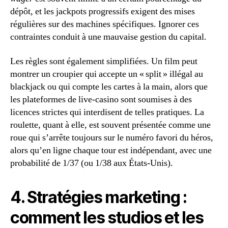
dépôt, et les jackpots progressifs exigent des mises
régulières sur des machines spécifiques. Ignorer ces
contraintes conduit à une mauvaise gestion du capital.
Les règles sont également simplifiées. Un film peut
montrer un croupier qui accepte un « split » illégal au
blackjack ou qui compte les cartes à la main, alors que
les plateformes de live‑casino sont soumises à des
licences strictes qui interdisent de telles pratiques. La
roulette, quant à elle, est souvent présentée comme une
roue qui s’arrête toujours sur le numéro favori du héros,
alors qu’en ligne chaque tour est indépendant, avec une
probabilité de 1/37 (ou 1/38 aux États‑Unis).
4. Stratégies marketing :
comment les studios et les