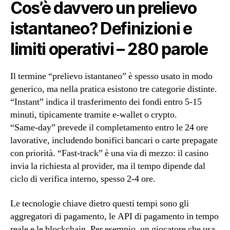
Cos’è davvero un prelievo
istantaneo? Definizioni e
limiti operativi – 280 parole
Il termine “prelievo istantaneo” è spesso usato in modo
generico, ma nella pratica esistono tre categorie distinte.
“Instant” indica il trasferimento dei fondi entro 5‑15
minuti, tipicamente tramite e‑wallet o crypto.
“Same‑day” prevede il completamento entro le 24 ore
lavorative, includendo bonifici bancari o carte prepagate
con priorità. “Fast‑track” è una via di mezzo: il casino
invia la richiesta al provider, ma il tempo dipende dal
ciclo di verifica interno, spesso 2‑4 ore.
Le tecnologie chiave dietro questi tempi sono gli
aggregatori di pagamento, le API di pagamento in tempo
reale e le blockchain. Per esempio, un giocatore che usa