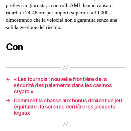
prelievi in giornata, i controlli AML hanno causato
ritardi di 24‑48 ore per importi superiori a €1 000,
dimostrando che la velocità non è garantita senza una
solida gestione del rischio.
Con
←
« Les tournois : nouvelle frontière de la
sécurité des paiements dans les casinos
crypto »
→
Comment la chasse aux bonus devient un jeu
équitable : la science derrière les jackpots
légaux