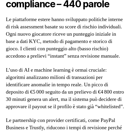
compliance – 440 parole
Le piattaforme estere hanno sviluppato politiche interne
di risk assessment basate su score di rischio individuali.
Ogni nuovo giocatore riceve un punteggio iniziale in
base a dati KYC, metodo di pagamento e storico di
gioco. I clienti con punteggio alto (basso rischio)
accedono a prelievi “instant” senza revisione manuale.
L’uso di AI e machine learning è ormai cruciale:
algoritmi analizzano milioni di transazioni per
identificare anomalie in tempo reale. Un picco di
deposito di €5 000 seguito da un prelievo di €4 800 entro
30 minuti genera un alert, ma il sistema può decidere di
approvare il payout se il profilo è stato già “whitelisted”.
Le partnership con provider certificati, come PayPal
Business e Trustly, riducono i tempi di revisione perché