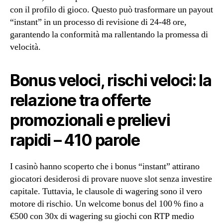
con il profilo di gioco. Questo può trasformare un payout
“instant” in un processo di revisione di 24‑48 ore,
garantendo la conformità ma rallentando la promessa di
velocità.
Bonus veloci, rischi veloci: la
relazione tra offerte
promozionali e prelievi
rapidi – 410 parole
I casinò hanno scoperto che i bonus “instant” attirano
giocatori desiderosi di provare nuove slot senza investire
capitale. Tuttavia, le clausole di wagering sono il vero
motore di rischio. Un welcome bonus del 100 % fino a
€500 con 30x di wagering su giochi con RTP medio