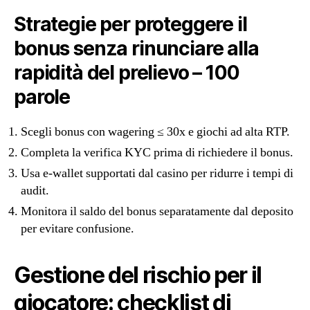
Strategie per proteggere il
bonus senza rinunciare alla
rapidità del prelievo – 100
parole
Scegli bonus con wagering ≤ 30x e giochi ad alta RTP.
Completa la verifica KYC prima di richiedere il bonus.
Usa e‑wallet supportati dal casino per ridurre i tempi di
audit.
Monitora il saldo del bonus separatamente dal deposito
per evitare confusione.
Gestione del rischio per il
giocatore: checklist di