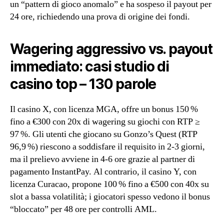
un “pattern di gioco anomalo” e ha sospeso il payout per
24 ore, richiedendo una prova di origine dei fondi.
Wagering aggressivo vs. payout
immediato: casi studio di
casino top – 130 parole
Il casino X, con licenza MGA, offre un bonus 150 %
fino a €300 con 20x di wagering su giochi con RTP ≥
97 %. Gli utenti che giocano su Gonzo’s Quest (RTP
96,9 %) riescono a soddisfare il requisito in 2‑3 giorni,
ma il prelievo avviene in 4‑6 ore grazie al partner di
pagamento InstantPay. Al contrario, il casino Y, con
licenza Curacao, propone 100 % fino a €500 con 40x su
slot a bassa volatilità; i giocatori spesso vedono il bonus
“bloccato” per 48 ore per controlli AML.