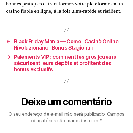
bonnes pratiques et transformez votre plateforme en un
casino fiable en ligne, à la fois ultra‑rapide et résilient.
←
Black Friday Mania — Come i Casinò Online
Rivoluzionano i Bonus Stagionali
→
Paiements VIP : comment les gros joueurs
sécurisent leurs dépôts et profitent des
bonus exclusifs
Deixe um comentário
O seu endereço de e-mail não será publicado.
Campos
obrigatórios são marcados com
*