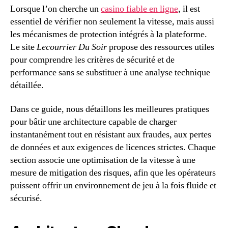
Lorsque l’on cherche un
casino fiable en ligne
, il est
essentiel de vérifier non seulement la vitesse, mais aussi
les mécanismes de protection intégrés à la plateforme.
Le site
Lecourrier Du Soir
propose des ressources utiles
pour comprendre les critères de sécurité et de
performance sans se substituer à une analyse technique
détaillée.
Dans ce guide, nous détaillons les meilleures pratiques
pour bâtir une architecture capable de charger
instantanément tout en résistant aux fraudes, aux pertes
de données et aux exigences de licences strictes. Chaque
section associe une optimisation de la vitesse à une
mesure de mitigation des risques, afin que les opérateurs
puissent offrir un environnement de jeu à la fois fluide et
sécurisé.