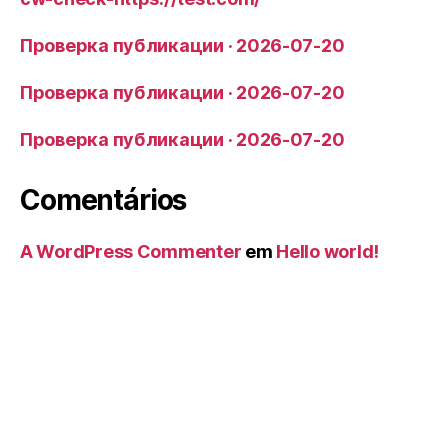
Проверка публикации · 2026-07-20
Проверка публикации · 2026-07-20
Проверка публикации · 2026-07-20
Comentários
A WordPress Commenter
em
Hello world!
Arquivos
agosto 2026
julho 2026
junho 2026