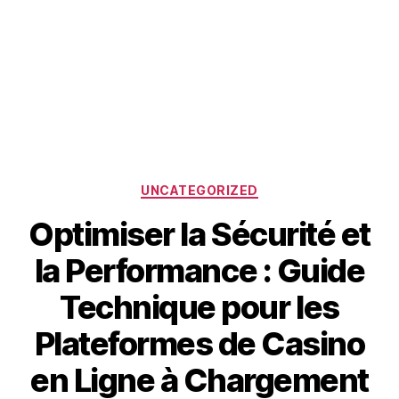
UNCATEGORIZED
Optimiser la Sécurité et
la Performance : Guide
Technique pour les
Plateformes de Casino
en Ligne à Chargement