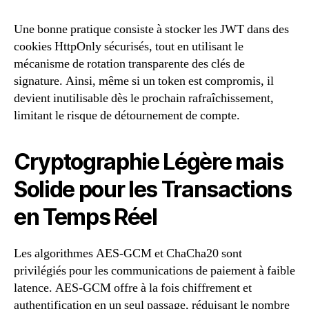
Une bonne pratique consiste à stocker les JWT dans des
cookies HttpOnly sécurisés, tout en utilisant le
mécanisme de rotation transparente des clés de
signature. Ainsi, même si un token est compromis, il
devient inutilisable dès le prochain rafraîchissement,
limitant le risque de détournement de compte.
Cryptographie Légère mais
Solide pour les Transactions
en Temps Réel
Les algorithmes AES‑GCM et ChaCha20 sont
privilégiés pour les communications de paiement à faible
latence. AES‑GCM offre à la fois chiffrement et
authentification en un seul passage, réduisant le nombre