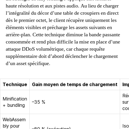
haute résolution et aux pistes audio. Au lieu de charger
l’intégralité du décor d’une table de croupiers en direct
dès le premier octet, le client récupère uniquement les
éléments visibles et précharge les assets suivants en
arrière‑plan. Cette technique diminue la bande passante
consommée et rend plus difficile la mise en place d’une
attaque DDoS volumétrique, car chaque requête
supplémentaire doit d’abord déclencher le chargement
d’un asset spécifique.
Technique
Gain moyen de temps de chargement
Im
Ré
Minification
–35 %
sur
+ bundling
co
WebAssem
bly pour
Iso
–80 % (exécution)