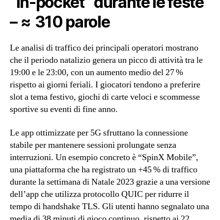
“in‑pocket” durante le feste
– ≈ 310 parole
Le analisi di traffico dei principali operatori mostrano
che il periodo natalizio genera un picco di attività tra le
19:00 e le 23:00, con un aumento medio del 27 %
rispetto ai giorni feriali. I giocatori tendono a preferire
slot a tema festivo, giochi di carte veloci e scommesse
sportive su eventi di fine anno.
Le app ottimizzate per 5G sfruttano la connessione
stabile per mantenere sessioni prolungate senza
interruzioni. Un esempio concreto è “SpinX Mobile”,
una piattaforma che ha registrato un +45 % di traffico
durante la settimana di Natale 2023 grazie a una versione
dell’app che utilizza protocollo QUIC per ridurre il
tempo di handshake TLS. Gli utenti hanno segnalato una
media di 38 minuti di gioco continuo, rispetto ai 22