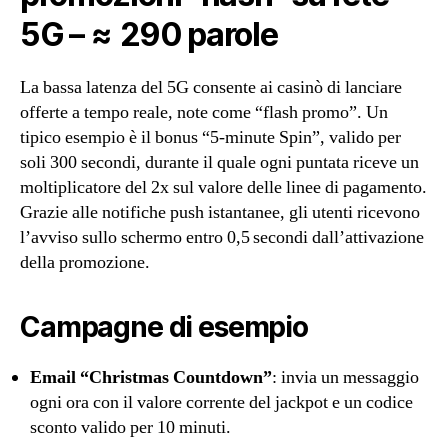
5G – ≈ 290 parole
La bassa latenza del 5G consente ai casinò di lanciare
offerte a tempo reale, note come “flash promo”. Un
tipico esempio è il bonus “5‑minute Spin”, valido per
soli 300 secondi, durante il quale ogni puntata riceve un
moltiplicatore del 2x sul valore delle linee di pagamento.
Grazie alle notifiche push istantanee, gli utenti ricevono
l’avviso sullo schermo entro 0,5 secondi dall’attivazione
della promozione.
Campagne di esempio
Email “Christmas Countdown”
: invia un messaggio
ogni ora con il valore corrente del jackpot e un codice
sconto valido per 10 minuti.