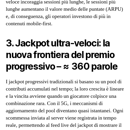
veloce incoraggia sessioni più lunghe, le sessioni più
lunghe aumentano il valore medio delle puntate (ARPU)
e, di conseguenza, gli operatori investono di più in
contenuti mobile‑first.
3. Jackpot ultra‑veloci: la
nuova frontiera del premio
progressivo – ≈ 360 parole
I jackpot progressivi tradizionali si basano su un pool di
contributi accumulati nel tempo; la loro crescita è lineare
e la vincita avviene quando un giocatore colpisce una
combinazione rara. Con il 5G, i meccanismi di
aggiornamento del pool diventano quasi istantanei. Ogni
scommessa inviata al server viene registrata in tempo
reale, permettendo al feed live del jackpot di mostrare il