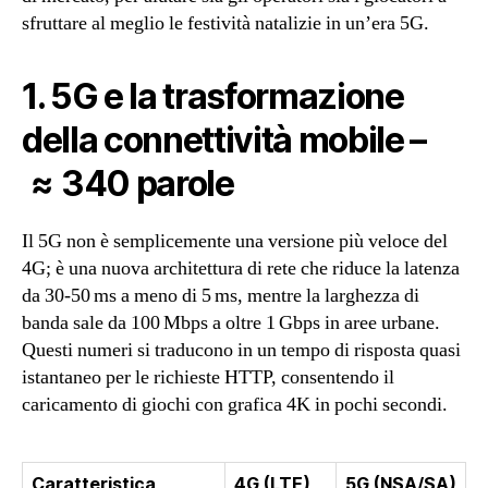
sfruttare al meglio le festività natalizie in un’era 5G.
1. 5G e la trasformazione
della connettività mobile –
≈ 340 parole
Il 5G non è semplicemente una versione più veloce del
4G; è una nuova architettura di rete che riduce la latenza
da 30‑50 ms a meno di 5 ms, mentre la larghezza di
banda sale da 100 Mbps a oltre 1 Gbps in aree urbane.
Questi numeri si traducono in un tempo di risposta quasi
istantaneo per le richieste HTTP, consentendo il
caricamento di giochi con grafica 4K in pochi secondi.
Caratteristica
4G (LTE)
5G (NSA/SA)