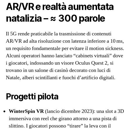
AR/VR e realtà aumentata
natalizia – ≈ 300 parole
Il 5G rende praticabile la trasmissione di contenuti
AR/VR ad alta risoluzione con latenza inferiore a 10 ms,
un requisito fondamentale per evitare il motion sickness.
Alcuni operatori hanno lanciato “cabinets virtuali” dove
i giocatori, indossando un visore Oculus Quest 2, si
trovano in un salone di casinò decorato con luci di
Natale, alberi scintillanti e fuochi d’artificio digitali.
Progetti pilota
WinterSpin VR
(lancio dicembre 2023): una slot a 3D
immersiva con reel che girano attorno a una pista di
slittino. I giocatori possono “tirare” la leva con il