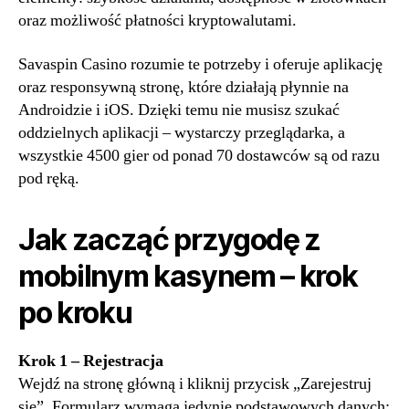
oraz możliwość płatności kryptowalutami.
Savaspin Casino rozumie te potrzeby i oferuje aplikację
oraz responsywną stronę, które działają płynnie na
Androidzie i iOS. Dzięki temu nie musisz szukać
oddzielnych aplikacji – wystarczy przeglądarka, a
wszystkie 4500 gier od ponad 70 dostawców są od razu
pod ręką.
Jak zacząć przygodę z
mobilnym kasynem – krok
po kroku
Krok 1 – Rejestracja
Wejdź na stronę główną i kliknij przycisk „Zarejestruj
się”. Formularz wymaga jedynie podstawowych danych: