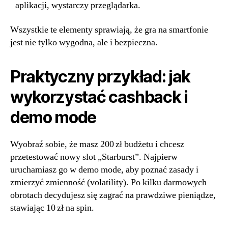
aplikacji, wystarczy przeglądarka.
Wszystkie te elementy sprawiają, że gra na smartfonie
jest nie tylko wygodna, ale i bezpieczna.
Praktyczny przykład: jak
wykorzystać cashback i
demo mode
Wyobraź sobie, że masz 200 zł budżetu i chcesz
przetestować nowy slot „Starburst”. Najpierw
uruchamiasz go w demo mode, aby poznać zasady i
zmierzyć zmienność (volatility). Po kilku darmowych
obrotach decydujesz się zagrać na prawdziwe pieniądze,
stawiając 10 zł na spin.