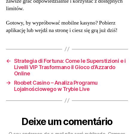
zawsze grać odpowiedzialnie i korzystać z dostępnych
limitów.
Gotowy, by wypróbować mobilne kasyno? Pobierz
aplikację lub wejdź na stronę i ciesz się grą już dziś!
←
Strategia di Fortuna: Come le Superstizioni e i
Livelli VIP Trasformano il Gioco d’Azzardo
Online
→
Roobet Casino – Analiza Programu
Lojalnościowego w Trybie Live
Deixe um comentário
O seu endereço de e-mail não será publicado.
Campos