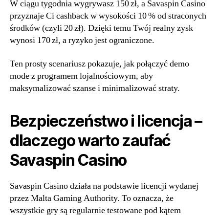
W ciągu tygodnia wygrywasz 150 zł, a Savaspin Casino
przyznaje Ci cashback w wysokości 10 % od straconych
środków (czyli 20 zł). Dzięki temu Twój realny zysk
wynosi 170 zł, a ryzyko jest ograniczone.
Ten prosty scenariusz pokazuje, jak połączyć demo
mode z programem lojalnościowym, aby
maksymalizować szanse i minimalizować straty.
Bezpieczeństwo i licencja –
dlaczego warto zaufać
Savaspin Casino
Savaspin Casino działa na podstawie licencji wydanej
przez Malta Gaming Authority. To oznacza, że
wszystkie gry są regularnie testowane pod kątem