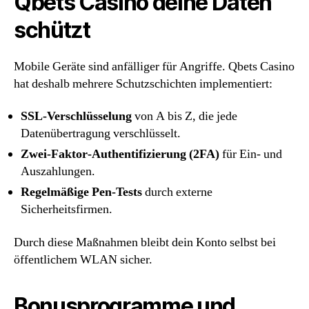
Qbets Casino deine Daten
schützt
Mobile Geräte sind anfälliger für Angriffe. Qbets Casino
hat deshalb mehrere Schutzschichten implementiert:
SSL‑Verschlüsselung
von A bis Z, die jede
Datenübertragung verschlüsselt.
Zwei‑Faktor‑Authentifizierung (2FA)
für Ein- und
Auszahlungen.
Regelmäßige Pen‑Tests
durch externe
Sicherheitsfirmen.
Durch diese Maßnahmen bleibt dein Konto selbst bei
öffentlichem WLAN sicher.
Bonusprogramme und