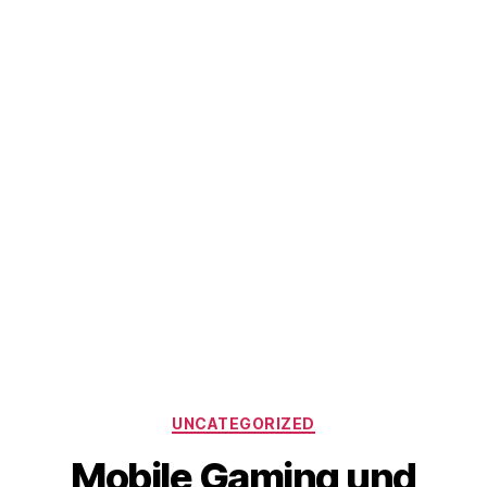
UNCATEGORIZED
Mobile Gaming und