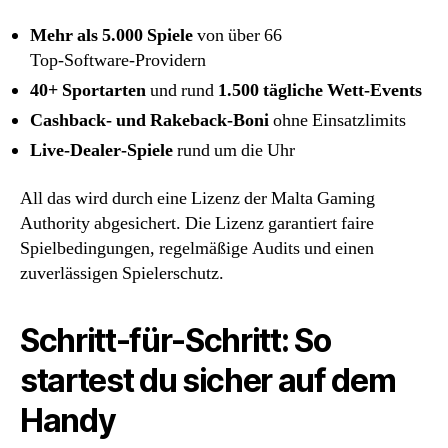
Mehr als 5.000 Spiele
von über 66
Top‑Software‑Providern
40+ Sportarten
und rund
1.500 tägliche Wett‑Events
Cashback‑ und Rakeback‑Boni
ohne Einsatzlimits
Live‑Dealer‑Spiele
rund um die Uhr
All das wird durch eine Lizenz der Malta Gaming
Authority abgesichert. Die Lizenz garantiert faire
Spielbedingungen, regelmäßige Audits und einen
zuverlässigen Spielerschutz.
Schritt‑für‑Schritt: So
startest du sicher auf dem
Handy