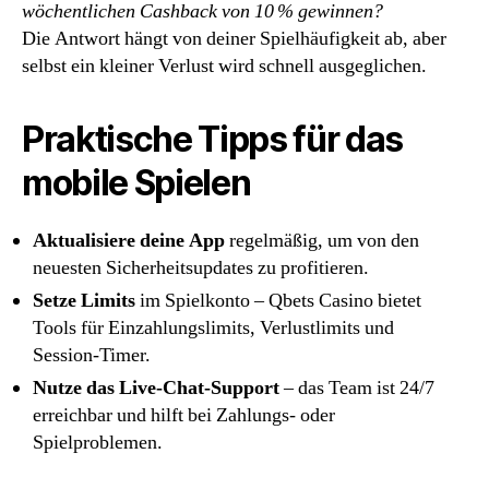
wöchentlichen Cashback von 10 % gewinnen?
Die Antwort hängt von deiner Spielhäufigkeit ab, aber
selbst ein kleiner Verlust wird schnell ausgeglichen.
Praktische Tipps für das
mobile Spielen
Aktualisiere deine App
regelmäßig, um von den
neuesten Sicherheitsupdates zu profitieren.
Setze Limits
im Spielkonto – Qbets Casino bietet
Tools für Einzahlungslimits, Verlustlimits und
Session‑Timer.
Nutze das Live‑Chat‑Support
– das Team ist 24/7
erreichbar und hilft bei Zahlungs‑ oder
Spielproblemen.