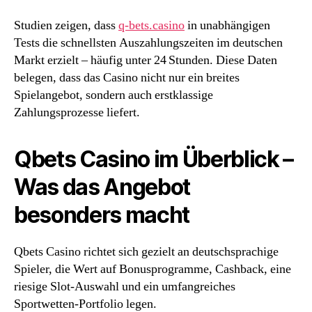
Studien zeigen, dass
q-bets.casino
in unabhängigen
Tests die schnellsten Auszahlungszeiten im deutschen
Markt erzielt – häufig unter 24 Stunden. Diese Daten
belegen, dass das Casino nicht nur ein breites
Spielangebot, sondern auch erstklassige
Zahlungsprozesse liefert.
Qbets Casino im Überblick –
Was das Angebot
besonders macht
Qbets Casino richtet sich gezielt an deutschsprachige
Spieler, die Wert auf Bonusprogramme, Cashback, eine
riesige Slot‑Auswahl und ein umfangreiches
Sportwetten‑Portfolio legen.