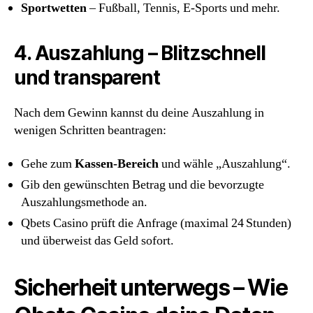
Sportwetten
– Fußball, Tennis, E‑Sports und mehr.
4. Auszahlung – Blitzschnell
und transparent
Nach dem Gewinn kannst du deine Auszahlung in
wenigen Schritten beantragen:
Gehe zum
Kassen‑Bereich
und wähle „Auszahlung“.
Gib den gewünschten Betrag und die bevorzugte
Auszahlungsmethode an.
Qbets Casino prüft die Anfrage (maximal 24 Stunden)
und überweist das Geld sofort.
Sicherheit unterwegs – Wie