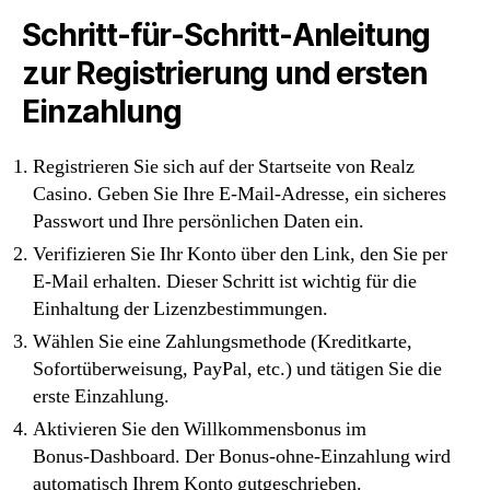
Schritt‑für‑Schritt‑Anleitung
zur Registrierung und ersten
Einzahlung
Registrieren Sie sich auf der Startseite von Realz
Casino. Geben Sie Ihre E‑Mail‑Adresse, ein sicheres
Passwort und Ihre persönlichen Daten ein.
Verifizieren Sie Ihr Konto über den Link, den Sie per
E‑Mail erhalten. Dieser Schritt ist wichtig für die
Einhaltung der Lizenzbestimmungen.
Wählen Sie eine Zahlungsmethode (Kreditkarte,
Sofortüberweisung, PayPal, etc.) und tätigen Sie die
erste Einzahlung.
Aktivieren Sie den Willkommensbonus im
Bonus‑Dashboard. Der Bonus‑ohne‑Einzahlung wird
automatisch Ihrem Konto gutgeschrieben.