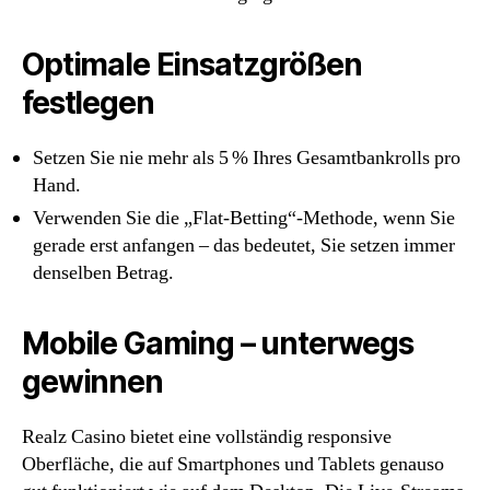
Optimale Einsatzgrößen
festlegen
Setzen Sie nie mehr als 5 % Ihres Gesamtbankrolls pro
Hand.
Verwenden Sie die „Flat‑Betting“-Methode, wenn Sie
gerade erst anfangen – das bedeutet, Sie setzen immer
denselben Betrag.
Mobile Gaming – unterwegs
gewinnen
Realz Casino bietet eine vollständig responsive
Oberfläche, die auf Smartphones und Tablets genauso