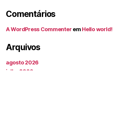
Comentários
A WordPress Commenter
em
Hello world!
Arquivos
agosto 2026
julho 2026
junho 2026
maio 2026
abril 2026
março 2026
fevereiro 2026
janeiro 2026