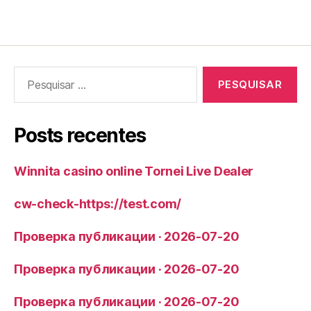
Posts recentes
Winnita casino online Tornei Live Dealer
cw-check-https://test.com/
Проверка публикации · 2026-07-20
Проверка публикации · 2026-07-20
Проверка публикации · 2026-07-20