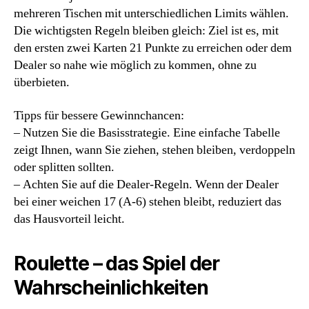
mehreren Tischen mit unterschiedlichen Limits wählen.
Die wichtigsten Regeln bleiben gleich: Ziel ist es, mit
den ersten zwei Karten 21 Punkte zu erreichen oder dem
Dealer so nahe wie möglich zu kommen, ohne zu
überbieten.
Tipps für bessere Gewinnchancen:
– Nutzen Sie die Basisstrategie. Eine einfache Tabelle
zeigt Ihnen, wann Sie ziehen, stehen bleiben, verdoppeln
oder splitten sollten.
– Achten Sie auf die Dealer‑Regeln. Wenn der Dealer
bei einer weichen 17 (A‑6) stehen bleibt, reduziert das
das Hausvorteil leicht.
Roulette – das Spiel der
Wahrscheinlichkeiten