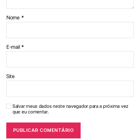
Nome
*
E-mail
*
Site
Salvar meus dados neste navegador para a próxima vez
que eu comentar.