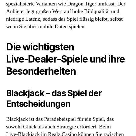
spezialisierte Varianten wie Dragon Tiger umfasst. Der
Anbieter legt großen Wert auf hohe Bildqualität und
niedrige Latenz, sodass das Spiel flüssig bleibt, selbst
wenn Sie über mobile Daten spielen.
Die wichtigsten
Live‑Dealer‑Spiele und ihre
Besonderheiten
Blackjack – das Spiel der
Entscheidungen
Blackjack ist das Paradebeispiel für ein Spiel, das
sowohl Glück als auch Strategie erfordert. Beim
Live‑Blackjack im Realz Casino können Sie zwischen