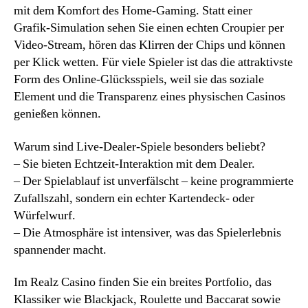
mit dem Komfort des Home‑Gaming. Statt einer
Grafik‑Simulation sehen Sie einen echten Croupier per
Video‑Stream, hören das Klirren der Chips und können
per Klick wetten. Für viele Spieler ist das die attraktivste
Form des Online‑Glücksspiels, weil sie das soziale
Element und die Transparenz eines physischen Casinos
genießen können.
Warum sind Live‑Dealer‑Spiele besonders beliebt?
– Sie bieten Echtzeit‑Interaktion mit dem Dealer.
– Der Spielablauf ist unverfälscht – keine programmierte
Zufallszahl, sondern ein echter Kartendeck‑ oder
Würfelwurf.
– Die Atmosphäre ist intensiver, was das Spielerlebnis
spannender macht.
Im Realz Casino finden Sie ein breites Portfolio, das
Klassiker wie Blackjack, Roulette und Baccarat sowie