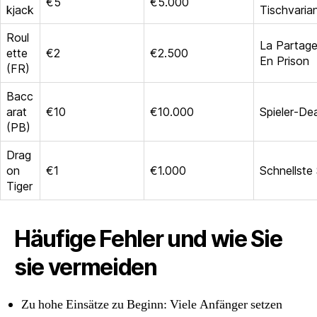
€5
€5.000
kjack
Tischvaria
Roul
La Partage
ette
€2
€2.500
En Prison
(FR)
Bacc
arat
€10
€10.000
Spieler‑De
(PB)
Drag
on
€1
€1.000
Schnellste
Tiger
Häufige Fehler und wie Sie
sie vermeiden
Zu hohe Einsätze zu Beginn: Viele Anfänger setzen