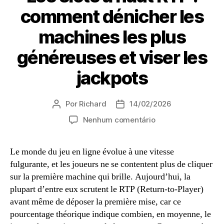
comment dénicher les
machines les plus
généreuses et viser les
jackpots
Por
Richard
14/02/2026
Nenhum comentário
Le monde du jeu en ligne évolue à une vitesse
fulgurante, et les joueurs ne se contentent plus de cliquer
sur la première machine qui brille. Aujourd’hui, la
plupart d’entre eux scrutent le RTP (Return‑to‑Player)
avant même de déposer la première mise, car ce
pourcentage théorique indique combien, en moyenne, le