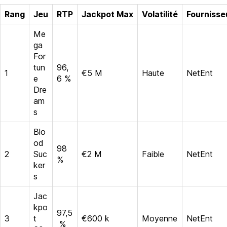
Rang
Jeu
RTP
Jackpot Max
Volatilité
Fournisse
Me
ga
For
tun
96,
1
€5 M
Haute
NetEnt
e
6 %
Dre
am
s
Blo
od
98
2
Suc
€2 M
Faible
NetEnt
%
ker
s
Jac
kpo
97,5
3
t
€600 k
Moyenne
NetEnt
%