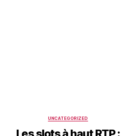
UNCATEGORIZED
Les slots à haut RTP :