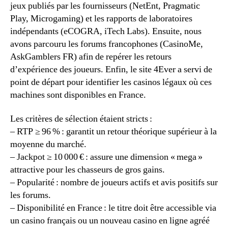
jeux publiés par les fournisseurs (NetEnt, Pragmatic
Play, Microgaming) et les rapports de laboratoires
indépendants (eCOGRA, iTech Labs). Ensuite, nous
avons parcouru les forums francophones (CasinoMe,
AskGamblers FR) afin de repérer les retours
d’expérience des joueurs. Enfin, le site 4Ever a servi de
point de départ pour identifier les casinos légaux où ces
machines sont disponibles en France.
Les critères de sélection étaient stricts :
– RTP ≥ 96 % : garantit un retour théorique supérieur à la
moyenne du marché.
– Jackpot ≥ 10 000 € : assure une dimension « mega »
attractive pour les chasseurs de gros gains.
– Popularité : nombre de joueurs actifs et avis positifs sur
les forums.
– Disponibilité en France : le titre doit être accessible via
un casino français ou un nouveau casino en ligne agréé