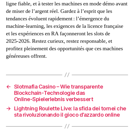
ligne fiable, et à tester les machines en mode démo avant
de miser de l’argent réel. Gardez à l’esprit que les
tendances évoluent rapidement : l’émergence du
machine‑learning, les exigences de la licence française
et les expériences en RA façonneront les slots de
2025‑2026. Restez curieux, restez responsable, et
profitez pleinement des opportunités que ces machines
généreuses offrent.
←
Slotmafia Casino – Wie transparente
Blockchain‑Technologie das
Online‑Spielerlebnis verbessert
→
Lightning Roulette Live: la sfida dei tornei che
sta rivoluzionando il gioco d’azzardo online