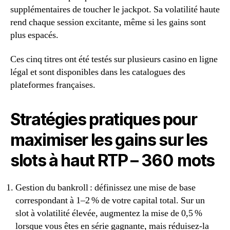
supplémentaires de toucher le jackpot. Sa volatilité haute
rend chaque session excitante, même si les gains sont
plus espacés.
Ces cinq titres ont été testés sur plusieurs casino en ligne
légal et sont disponibles dans les catalogues des
plateformes françaises.
Stratégies pratiques pour
maximiser les gains sur les
slots à haut RTP – 360 mots
Gestion du bankroll : définissez une mise de base
correspondant à 1–2 % de votre capital total. Sur un
slot à volatilité élevée, augmentez la mise de 0,5 %
lorsque vous êtes en série gagnante, mais réduisez‑la