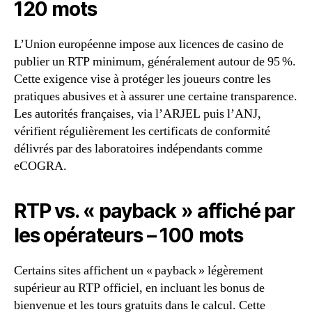
120 mots
L’Union européenne impose aux licences de casino de
publier un RTP minimum, généralement autour de 95 %.
Cette exigence vise à protéger les joueurs contre les
pratiques abusives et à assurer une certaine transparence.
Les autorités françaises, via l’ARJEL puis l’ANJ,
vérifient régulièrement les certificats de conformité
délivrés par des laboratoires indépendants comme
eCOGRA.
RTP vs. « payback » affiché par
les opérateurs – 100 mots
Certains sites affichent un « payback » légèrement
supérieur au RTP officiel, en incluant les bonus de
bienvenue et les tours gratuits dans le calcul. Cette