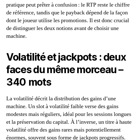
pratique peut prêter à confusion : le RTP reste le chiffre
de référence, tandis que le payback dépend de la façon
dont le joueur utilise les promotions. Il est donc crucial
de distinguer les deux notions avant de choisir une
machine.
Volatilité et jackpots : deux
faces du même morceau –
340 mots
La volatilité décrit la distribution des gains d’une
machine. Un slot à volatilité faible verse des gains
modestes mais réguliers, idéal pour les sessions longues
et la préservation du capital. À l’inverse, un titre à haute
volatilité offre des gains rares mais potentiellement
énormes, souvent sous forme de jackpots progressifs.