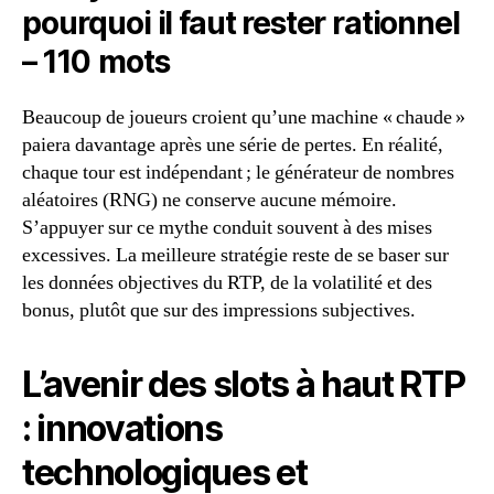
pourquoi il faut rester rationnel
– 110 mots
Beaucoup de joueurs croient qu’une machine « chaude »
paiera davantage après une série de pertes. En réalité,
chaque tour est indépendant ; le générateur de nombres
aléatoires (RNG) ne conserve aucune mémoire.
S’appuyer sur ce mythe conduit souvent à des mises
excessives. La meilleure stratégie reste de se baser sur
les données objectives du RTP, de la volatilité et des
bonus, plutôt que sur des impressions subjectives.
L’avenir des slots à haut RTP
: innovations
technologiques et