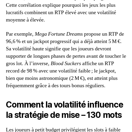
Cette corrélation explique pourquoi les jeux les plus
lucratifs combinent un RTP élevé avec une volatilité
moyenne à élevée.
Par exemple,
Mega Fortune Dreams
propose un RTP de
96,6 % et un jackpot progressif qui a déjà atteint 5 M €.
Sa volatilité haute signifie que les joueurs devront
supporter de longues phases de pertes avant de toucher le
gros lot. À l’inverse,
Blood Suckers
affiche un RTP
record de 98 % avec une volatilité faible ; le jackpot,
bien que moins astronomique (2 M €), est atteint plus
fréquemment grâce à des tours bonus réguliers.
Comment la volatilité influence
la stratégie de mise – 130 mots
Les joueurs à petit budget privilégient les slots à faible