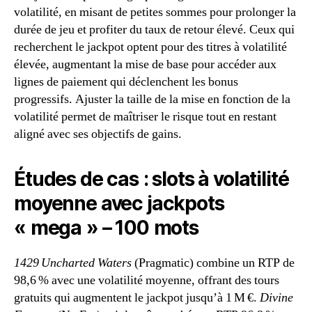
volatilité, en misant de petites sommes pour prolonger la
durée de jeu et profiter du taux de retour élevé. Ceux qui
recherchent le jackpot optent pour des titres à volatilité
élevée, augmentant la mise de base pour accéder aux
lignes de paiement qui déclenchent les bonus
progressifs. Ajuster la taille de la mise en fonction de la
volatilité permet de maîtriser le risque tout en restant
aligné avec ses objectifs de gains.
Études de cas : slots à volatilité
moyenne avec jackpots
« mega » – 100 mots
1429 Uncharted Waters
(Pragmatic) combine un RTP de
98,6 % avec une volatilité moyenne, offrant des tours
gratuits qui augmentent le jackpot jusqu’à 1 M €.
Divine