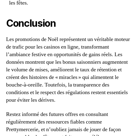
les fêtes.
Conclusion
Les promotions de Noël représentent un véritable moteur
de trafic pour les casinos en ligne, transformant
l’ambiance festive en opportunités de gains réels. Les
données montrent que les bonus saisonniers augmentent
le volume de mises, améliorent le taux de rétention et
créent des histoires de « miracles » qui alimentent le
bouche‑à‑oreille. Toutefois, la transparence des
conditions et le respect des régulations restent essentiels
pour éviter les dérives.
Restez informé des futures offres en consultant
régulièrement des ressources fiables comme
Prettymercerie, et n’oubliez jamais de jouer de façon