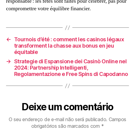
responsable : les fêtes sont faites pour célébrer, pas pour
compromettre votre équilibre financier.
←
Tournois d’été : comment les casinos légaux
transforment la chasse aux bonus en jeu
équitable
→
Strategie di Espansione dei Casinò Online nel
2024: Partnership Intelligenti,
Regolamentazione e Free Spins di Capodanno
Deixe um comentário
O seu endereço de e-mail não será publicado.
Campos
obrigatórios são marcados com
*