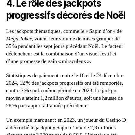
4. Le rôle des jackpots
progressifs décorés de Noël
Les jackpots thématiques, comme le « Sapin d’or » de
Mega Joker
, voient leur volume de mises grimper de
35 % pendant les sept jours précédant Noël. Le facteur
déclencheur est la combinaison d’un visuel festif et
d’une promesse de gain « miraculeux ».
Statistiques de paiement : entre le 18 et le 24 décembre
2024, 12 % des jackpots progressifs ont été remportés,
contre 7 % sur la même période en 2023. Le jackpot
moyen a atteint 1,2 million d’euros, soit une hausse de
28 % par rapport à l’année précédente.
Un exemple marquant : en 2023, un joueur du Casino D
a décroché le jackpot « Sapin d’or » de 2,3 millions