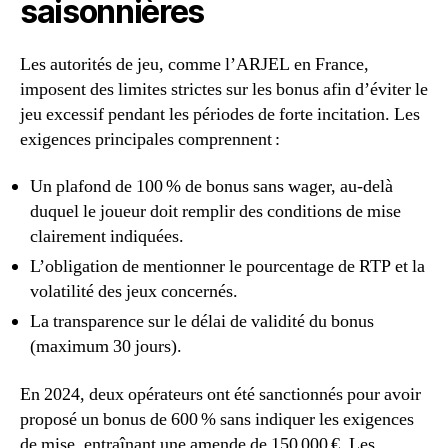
saisonnières
Les autorités de jeu, comme l’ARJEL en France,
imposent des limites strictes sur les bonus afin d’éviter le
jeu excessif pendant les périodes de forte incitation. Les
exigences principales comprennent :
Un plafond de 100 % de bonus sans wager, au-delà
duquel le joueur doit remplir des conditions de mise
clairement indiquées.
L’obligation de mentionner le pourcentage de RTP et la
volatilité des jeux concernés.
La transparence sur le délai de validité du bonus
(maximum 30 jours).
En 2024, deux opérateurs ont été sanctionnés pour avoir
proposé un bonus de 600 % sans indiquer les exigences
de mise, entraînant une amende de 150 000 €. Les