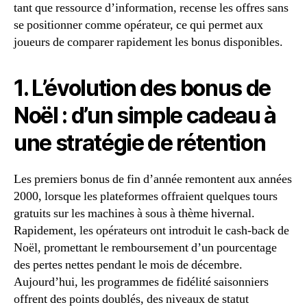
tant que ressource d’information, recense les offres sans
se positionner comme opérateur, ce qui permet aux
joueurs de comparer rapidement les bonus disponibles.
1. L’évolution des bonus de
Noël : d’un simple cadeau à
une stratégie de rétention
Les premiers bonus de fin d’année remontent aux années
2000, lorsque les plateformes offraient quelques tours
gratuits sur les machines à sous à thème hivernal.
Rapidement, les opérateurs ont introduit le cash‑back de
Noël, promettant le remboursement d’un pourcentage
des pertes nettes pendant le mois de décembre.
Aujourd’hui, les programmes de fidélité saisonniers
offrent des points doublés, des niveaux de statut