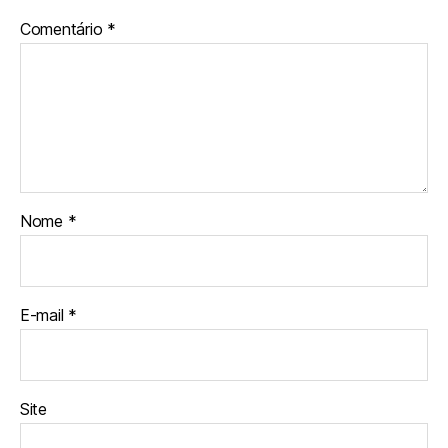
Comentário
*
Nome
*
E-mail
*
Site