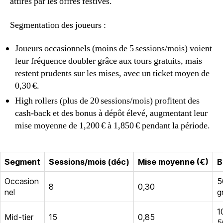
attirés par les offres festives.
Segmentation des joueurs :
Joueurs occasionnels (moins de 5 sessions/mois) voient
leur fréquence doubler grâce aux tours gratuits, mais
restent prudents sur les mises, avec un ticket moyen de
0,30 €.
High rollers (plus de 20 sessions/mois) profitent des
cash‑back et des bonus à dépôt élevé, augmentant leur
mise moyenne de 1,200 € à 1,850 € pendant la période.
Segment
Sessions/mois (déc)
Mise moyenne (€)
B
Occasion
5
8
0,30
nel
g
1
Mid‑tier
15
0,85
5