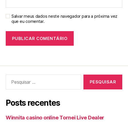
Salvar meus dados neste navegador para a próxima vez
que eu comentar.
Posts recentes
Winnita casino online Tornei Live Dealer