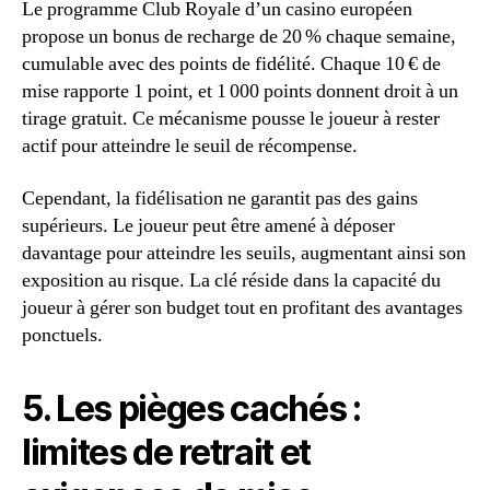
Le programme Club Royale d’un casino européen
propose un bonus de recharge de 20 % chaque semaine,
cumulable avec des points de fidélité. Chaque 10 € de
mise rapporte 1 point, et 1 000 points donnent droit à un
tirage gratuit. Ce mécanisme pousse le joueur à rester
actif pour atteindre le seuil de récompense.
Cependant, la fidélisation ne garantit pas des gains
supérieurs. Le joueur peut être amené à déposer
davantage pour atteindre les seuils, augmentant ainsi son
exposition au risque. La clé réside dans la capacité du
joueur à gérer son budget tout en profitant des avantages
ponctuels.
5. Les pièges cachés :
limites de retrait et