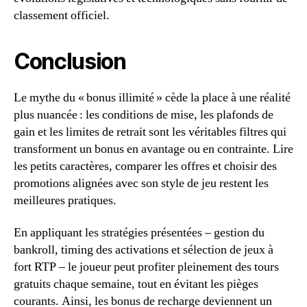
classement officiel.
Conclusion
Le mythe du « bonus illimité » cède la place à une réalité
plus nuancée : les conditions de mise, les plafonds de
gain et les limites de retrait sont les véritables filtres qui
transforment un bonus en avantage ou en contrainte. Lire
les petits caractères, comparer les offres et choisir des
promotions alignées avec son style de jeu restent les
meilleures pratiques.
En appliquant les stratégies présentées – gestion du
bankroll, timing des activations et sélection de jeux à
fort RTP – le joueur peut profiter pleinement des tours
gratuits chaque semaine, tout en évitant les pièges
courants. Ainsi, les bonus de recharge deviennent un