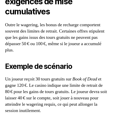
exigences de mise
cumulatives
Outre le wagering, les bonus de recharge comportent
souvent des limites de retrait. Certaines offres stipulent
que les gains issus des tours gratuits ne peuvent pas
dépasser 50 € ou 100 €, même si le joueur a accumulé
plus.
Exemple de scénario
Un joueur reçoit 30 tours gratuits sur
Book of Dead
et
gagne 120 €. Le casino indique une limite de retrait de
80 € pour les gains de tours gratuits. Le joueur devra soit
laisser 40 € sur le compte, soit jouer à nouveau pour
atteindre le wagering requis, ce qui peut allonger la
session inutilement.