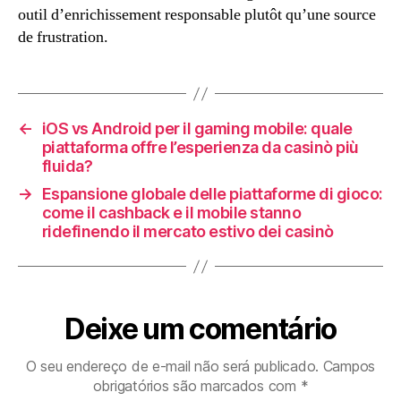
outil d’enrichissement responsable plutôt qu’une source
de frustration.
←
iOS vs Android per il gaming mobile: quale
piattaforma offre l’esperienza da casinò più
fluida?
→
Espansione globale delle piattaforme di gioco:
come il cashback e il mobile stanno
ridefinendo il mercato estivo dei casinò
Deixe um comentário
O seu endereço de e-mail não será publicado.
Campos
obrigatórios são marcados com
*