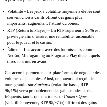
Volatilité – Les jeux à volatilité moyenne à élevée sont
souvent choisis car ils offrent des gains plus
importants, augmentant l’attrait du bonus.
RTP (Return to Player) – Un RTP supérieur à 96 % est
privilégié afin d’assurer une rentabilité raisonnable
pour le joueur et le casino.
Éditeur – Les accords avec des fournisseurs comme
NetEnt, Microgaming ou Pragmatic Play dictent quels
titres sont mis en avant.
Ces accords permettent aux plateformes de négocier des
volumes de jeu ciblés. Ainsi, un joueur qui reçoit des
tours gratuits sur
Starburst
(volatilité basse, RTP
96,4 %) verra probablement des gains modestes mais
fréquents, tandis que des tours sur
Gonzo’s Quest
(volatilité moyenne, RTP 95,97 %) offriront des gains