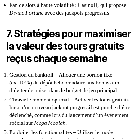
Fan de slots à haute volatilité : CasinoD, qui propose
Divine Fortune
avec des jackpots progressifs.
7. Stratégies pour maximiser
la valeur des tours gratuits
reçus chaque semaine
Gestion du bankroll – Allouer une portion fixe
(ex. 10 %) du dépôt hebdomadaire aux bonus afin
d’éviter de puiser dans le budget de jeu principal.
Choisir le moment optimal – Activer les tours gratuits
lorsqu’un nouveau jackpot progressif est proche d’être
déclenché, comme lors du lancement d’un événement
spécial sur
Mega Moolah
.
Exploiter les fonctionnalités – Utiliser le mode