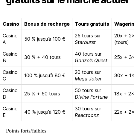
Casino
Bonus de recharge
Tours gratuits
Wagerin
Casino
25 tours sur
20x + 2
50 % jusqu’à 100 €
A
Starburst
(tours)
Casino
40 tours sur
30 % + 40 tours
25x + 3
B
Gonzo’s Quest
Casino
20 tours sur
100 % jusqu’à 80 €
30x + 1
C
Mega Joker
Casino
50 tours sur
25 % + 50 tours
18x + 2
D
Divine Fortune
Casino
30 tours sur
40 % jusqu’à 120 €
22x + 2
E
Reactoonz
Points forts/faibles