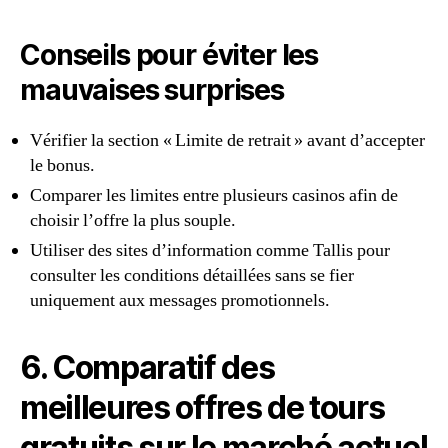
Conseils pour éviter les
mauvaises surprises
Vérifier la section « Limite de retrait » avant d’accepter
le bonus.
Comparer les limites entre plusieurs casinos afin de
choisir l’offre la plus souple.
Utiliser des sites d’information comme Tallis pour
consulter les conditions détaillées sans se fier
uniquement aux messages promotionnels.
6. Comparatif des
meilleures offres de tours
gratuits sur le marché actuel