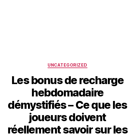
UNCATEGORIZED
Les bonus de recharge
hebdomadaire
démystifiés – Ce que les
joueurs doivent
réellement savoir sur les