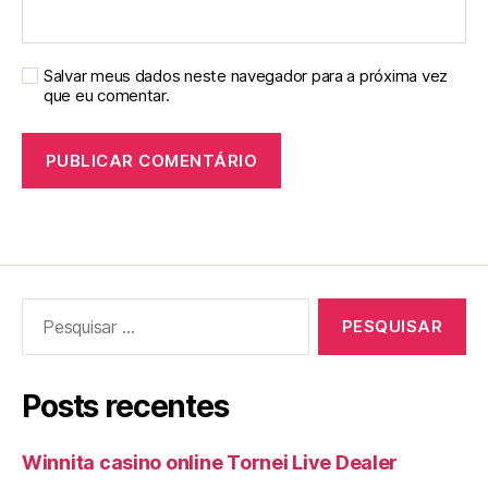
Salvar meus dados neste navegador para a próxima vez
que eu comentar.
Posts recentes
Winnita casino online Tornei Live Dealer