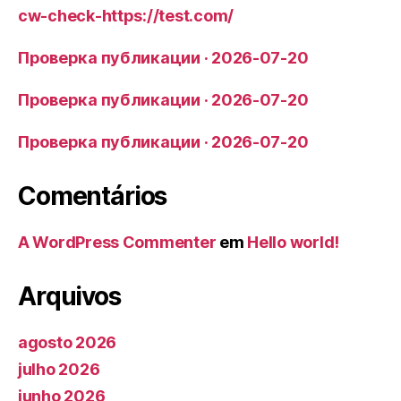
cw-check-https://test.com/
Проверка публикации · 2026-07-20
Проверка публикации · 2026-07-20
Проверка публикации · 2026-07-20
Comentários
A WordPress Commenter
em
Hello world!
Arquivos
agosto 2026
julho 2026
junho 2026