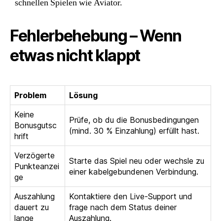
schnellen Spielen wie Aviator.
Fehlerbehebung – Wenn
etwas nicht klappt
Problem
Lösung
Keine
Prüfe, ob du die Bonusbedingungen
Bonusgutsc
(mind. 30 % Einzahlung) erfüllt hast.
hrift
Verzögerte
Starte das Spiel neu oder wechsle zu
Punkteanzei
einer kabelgebundenen Verbindung.
ge
Auszahlung
Kontaktiere den Live‑Support und
dauert zu
frage nach dem Status deiner
lange
Auszahlung.