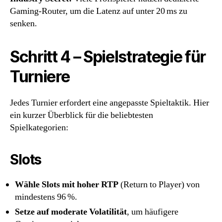
Gaming‑Router, um die Latenz auf unter 20 ms zu
senken.
Schritt 4 – Spielstrategie für
Turniere
Jedes Turnier erfordert eine angepasste Spieltaktik. Hier
ein kurzer Überblick für die beliebtesten
Spielkategorien:
Slots
Wähle Slots mit hoher RTP
(Return to Player) von
mindestens 96 %.
Setze auf moderate Volatilität
, um häufigere