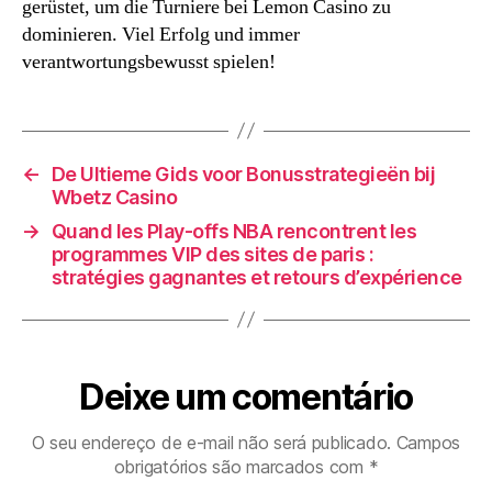
gerüstet, um die Turniere bei Lemon Casino zu
dominieren. Viel Erfolg und immer
verantwortungsbewusst spielen!
←
De Ultieme Gids voor Bonusstrategieën bij
Wbetz Casino
→
Quand les Play‑offs NBA rencontrent les
programmes VIP des sites de paris :
stratégies gagnantes et retours d’expérience
Deixe um comentário
O seu endereço de e-mail não será publicado.
Campos
obrigatórios são marcados com
*