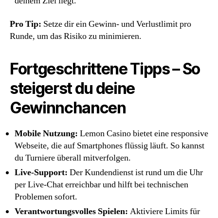
deinem Ziel liegt.
Pro Tip:
Setze dir ein Gewinn‑ und Verlustlimit pro
Runde, um das Risiko zu minimieren.
Fortgeschrittene Tipps – So
steigerst du deine
Gewinnchancen
Mobile Nutzung:
Lemon Casino bietet eine responsive
Webseite, die auf Smartphones flüssig läuft. So kannst
du Turniere überall mitverfolgen.
Live‑Support:
Der Kundendienst ist rund um die Uhr
per Live‑Chat erreichbar und hilft bei technischen
Problemen sofort.
Verantwortungsvolles Spielen:
Aktiviere Limits für