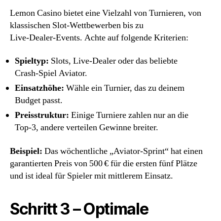
Lemon Casino bietet eine Vielzahl von Turnieren, von
klassischen Slot‑Wettbewerben bis zu
Live‑Dealer‑Events. Achte auf folgende Kriterien:
Spieltyp:
Slots, Live‑Dealer oder das beliebte
Crash‑Spiel Aviator.
Einsatzhöhe:
Wähle ein Turnier, das zu deinem
Budget passt.
Preisstruktur:
Einige Turniere zahlen nur an die
Top‑3, andere verteilen Gewinne breiter.
Beispiel:
Das wöchentliche „Aviator‑Sprint“ hat einen
garantierten Preis von 500 € für die ersten fünf Plätze
und ist ideal für Spieler mit mittlerem Einsatz.
Schritt 3 – Optimale