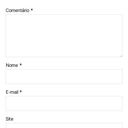
Comentário
*
Nome
*
E-mail
*
Site