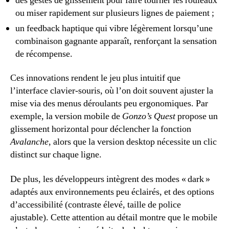
des gestes de glissement pour faire tourner les rouleaux
ou miser rapidement sur plusieurs lignes de paiement ;
un feedback haptique qui vibre légèrement lorsqu’une
combinaison gagnante apparaît, renforçant la sensation
de récompense.
Ces innovations rendent le jeu plus intuitif que
l’interface clavier‑souris, où l’on doit souvent ajuster la
mise via des menus déroulants peu ergonomiques. Par
exemple, la version mobile de
Gonzo’s Quest
propose un
glissement horizontal pour déclencher la fonction
Avalanche
, alors que la version desktop nécessite un clic
distinct sur chaque ligne.
De plus, les développeurs intègrent des modes « dark »
adaptés aux environnements peu éclairés, et des options
d’accessibilité (contraste élevé, taille de police
ajustable). Cette attention au détail montre que le mobile