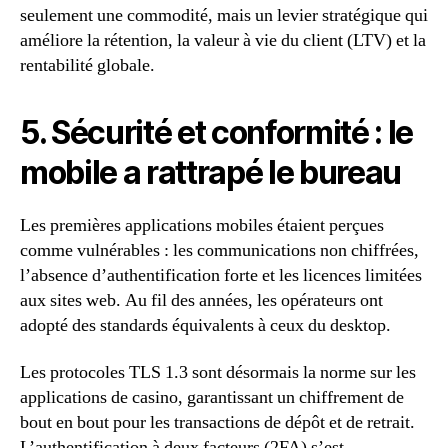
seulement une commodité, mais un levier stratégique qui
améliore la rétention, la valeur à vie du client (LTV) et la
rentabilité globale.
5. Sécurité et conformité : le
mobile a rattrapé le bureau
Les premières applications mobiles étaient perçues
comme vulnérables : les communications non chiffrées,
l’absence d’authentification forte et les licences limitées
aux sites web. Au fil des années, les opérateurs ont
adopté des standards équivalents à ceux du desktop.
Les protocoles TLS 1.3 sont désormais la norme sur les
applications de casino, garantissant un chiffrement de
bout en bout pour les transactions de dépôt et de retrait.
L’authentification à deux facteurs (2FA) s’est