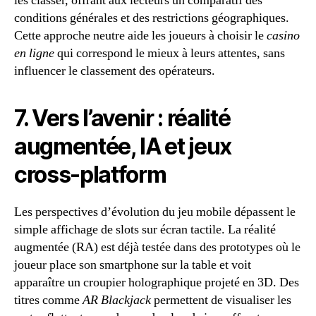
les classer, offrant aux lecteurs un comparatif des
conditions générales et des restrictions géographiques.
Cette approche neutre aide les joueurs à choisir le
casino
en ligne
qui correspond le mieux à leurs attentes, sans
influencer le classement des opérateurs.
7. Vers l’avenir : réalité
augmentée, IA et jeux
cross‑platform
Les perspectives d’évolution du jeu mobile dépassent le
simple affichage de slots sur écran tactile. La réalité
augmentée (RA) est déjà testée dans des prototypes où le
joueur place son smartphone sur la table et voit
apparaître un croupier holographique projeté en 3D. Des
titres comme
AR Blackjack
permettent de visualiser les