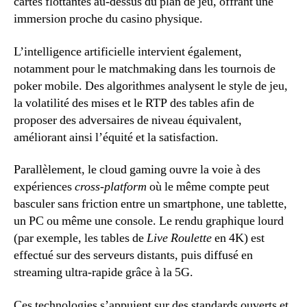
cartes flottantes au-dessus du plan de jeu, offrant une
immersion proche du casino physique.
L’intelligence artificielle intervient également,
notamment pour le matchmaking dans les tournois de
poker mobile. Des algorithmes analysent le style de jeu,
la volatilité des mises et le RTP des tables afin de
proposer des adversaires de niveau équivalent,
améliorant ainsi l’équité et la satisfaction.
Parallèlement, le cloud gaming ouvre la voie à des
expériences
cross‑platform
où le même compte peut
basculer sans friction entre un smartphone, une tablette,
un PC ou même une console. Le rendu graphique lourd
(par exemple, les tables de
Live Roulette
en 4K) est
effectué sur des serveurs distants, puis diffusé en
streaming ultra‑rapide grâce à la 5G.
Ces technologies s’appuient sur des standards ouverts et