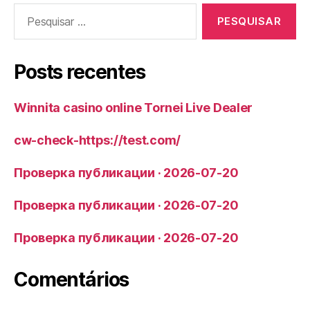
Posts recentes
Winnita casino online Tornei Live Dealer
cw-check-https://test.com/
Проверка публикации · 2026-07-20
Проверка публикации · 2026-07-20
Проверка публикации · 2026-07-20
Comentários