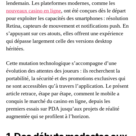
lendemain. Les plateformes modernes, comme les
nouveaux casino en ligne
, ont été conçues dès le départ
pour exploiter les capacités des smartphones : résolution
Retina, capteurs de mouvement et notifications push. En
s’appuyant sur ces atouts, elles offrent une expérience
qui dépasse largement celle des versions desktop
héritées.
Cette mutation technologique s’accompagne d’une
évolution des attentes des joueurs : ils recherchent la
portabilité, la sécurité et des promotions exclusives qui
ne sont accessibles qu’à travers l’application. Le présent
article retrace, étape par étape, comment le mobile a
conquis le marché du casino en ligne, depuis les
premiers essais sur PDA jusqu’aux projets de réalité
augmentée qui se profilent à l’horizon.