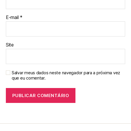
E-mail
*
Site
Salvar meus dados neste navegador para a próxima vez
que eu comentar.