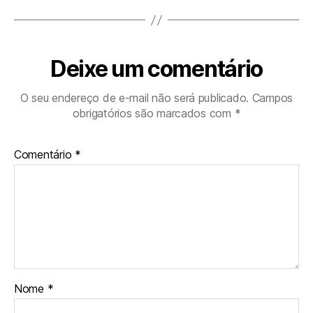
Deixe um comentário
O seu endereço de e-mail não será publicado.
Campos
obrigatórios são marcados com
*
Comentário
*
Nome
*