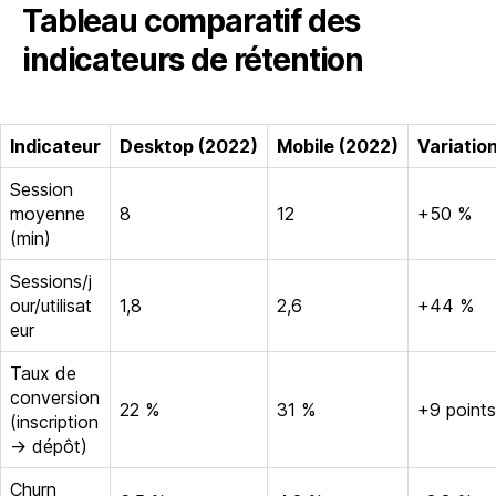
Tableau comparatif des
indicateurs de rétention
Indicateur
Desktop (2022)
Mobile (2022)
Variatio
Session
moyenne
8
12
+50 %
(min)
Sessions/j
our/utilisat
1,8
2,6
+44 %
eur
Taux de
conversion
22 %
31 %
+9 points
(inscription
→ dépôt)
Churn