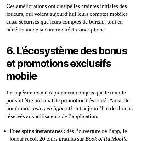
Ces améliorations ont dissipé les craintes initiales des
joueurs, qui voient aujourd’hui leurs comptes mobiles
aussi sécurisés que leurs comptes de bureau, tout en
bénéficiant de la commodité du smartphone.
6. L’écosystème des bonus
et promotions exclusifs
mobile
Les opérateurs ont rapidement compris que le mobile
pouvait être un canal de promotion très ciblé. Ainsi, de
nombreux
casino en ligne
offrent aujourd’hui des bonus
réservés aux utilisateurs de l’application.
Free spins instantanés
: dès l’ouverture de l’app, le
joueur reçoit 20 tours gratuits sur
Book of Ra Mobile