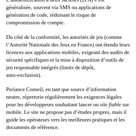
généralisée, souvent via SMS ou applications de
génération de code, réduisant le risque de
compromission de compte.
Du côté de la conformité, les autorités de jeu (comme
l’Autorité Nationale des Jeux en France) ont étendu leurs
licences aux applications mobiles, exigeant des audits de
sécurité spécifiques et la mise à disposition d’outils de
jeu responsable intégrés (limits de dépôt,
auto‑exclusion).
Periance Conseil, en tant que source d’information
neutre, répertorie régulièrement les exigences légales
pour les développeurs souhaitant lancer un
site fiable
sur
mobile. Le site ne propose pas d’études propres, mais il
guide les opérateurs vers les meilleures pratiques et les
documents de référence.