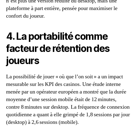
n’est plus une version réduite du desktop, mais une
plateforme à part entière, pensée pour maximiser le
confort du joueur.
4. La portabilité comme
facteur de rétention des
joueurs
La possibilité de jouer « où que l’on soit » a un impact
mesurable sur les KPI des casinos. Une étude interne
menée par un opérateur européen a montré que la durée
moyenne d’une session mobile était de 12 minutes,
contre 8 minutes sur desktop. La fréquence de connexion
quotidienne a quant à elle grimpé de 1,8 sessions par jour
(desktop) à 2,6 sessions (mobile).