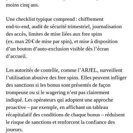
moins cinq ans.
Une checklist typique comprend : chiffrement
end‑to‑end, audit de sécurité trimestriel, journalisation
des accès, limites de mise liées aux free spins
(ex. max 20 € de mise par spin), et mise à disposition
d’un bouton d’auto‑exclusion visible dès l’écran
d’accueil.
Les autorités de contrôle, comme l’ARJEL, surveillent
l’utilisation abusive des free spins. Elles peuvent infliger
des sanctions si les bonus sont présentés de façon
trompeuse ou si le wagering n’est pas clairement
indiqué. Les opérateurs qui adoptent une approche
proactive – par exemple, en affichant un tableau
récapitulatif des conditions de chaque bonus – réduisent
le risque de sanctions et renforcent la confiance des
joueurs.