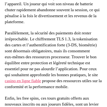
l’appareil. Un joueur qui voit son niveau de batterie
chuter rapidement abandonne souvent la session, ce qui
pénalise à la fois le divertissement et les revenus de la
plateforme.
Parallèlement, la sécurité des paiements doit rester
irréprochable. Le chiffrement TLS 1.3, la tokenisation
des cartes et l’authentification forte (3‑DS, biométrie)
sont désormais obligatoires, mais ils consomment
eux‑mêmes des ressources processeur. Trouver le bon
équilibre entre protection et légèreté technique est
essentiel pour ne pas alourdir l’application. Pour ceux
qui souhaitent approfondir les bonnes pratiques, le site
casino en ligne fiable
propose des ressources utiles sur la
conformité et la performance mobile.
Enfin, les free spins, ces tours gratuits offerts aux
nouveaux inscrits ou aux joueurs fidèles, sont un levier