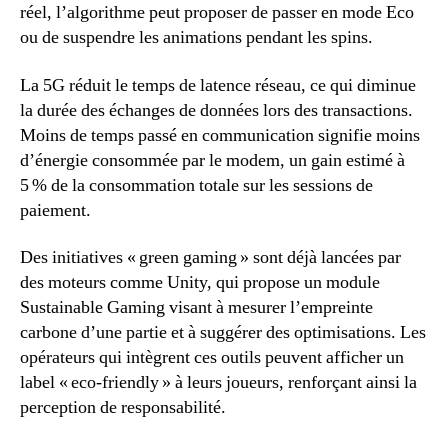
réel, l’algorithme peut proposer de passer en mode Eco
ou de suspendre les animations pendant les spins.
La 5G réduit le temps de latence réseau, ce qui diminue
la durée des échanges de données lors des transactions.
Moins de temps passé en communication signifie moins
d’énergie consommée par le modem, un gain estimé à
5 % de la consommation totale sur les sessions de
paiement.
Des initiatives « green gaming » sont déjà lancées par
des moteurs comme Unity, qui propose un module
Sustainable Gaming visant à mesurer l’empreinte
carbone d’une partie et à suggérer des optimisations. Les
opérateurs qui intègrent ces outils peuvent afficher un
label « eco‑friendly » à leurs joueurs, renforçant ainsi la
perception de responsabilité.