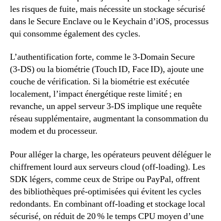
les risques de fuite, mais nécessite un stockage sécurisé
dans le Secure Enclave ou le Keychain d’iOS, processus
qui consomme également des cycles.
L’authentification forte, comme le 3‑Domain Secure
(3‑DS) ou la biométrie (Touch ID, Face ID), ajoute une
couche de vérification. Si la biométrie est exécutée
localement, l’impact énergétique reste limité ; en
revanche, un appel serveur 3‑DS implique une requête
réseau supplémentaire, augmentant la consommation du
modem et du processeur.
Pour alléger la charge, les opérateurs peuvent déléguer le
chiffrement lourd aux serveurs cloud (off‑loading). Les
SDK légers, comme ceux de Stripe ou PayPal, offrent
des bibliothèques pré‑optimisées qui évitent les cycles
redondants. En combinant off‑loading et stockage local
sécurisé, on réduit de 20 % le temps CPU moyen d’une