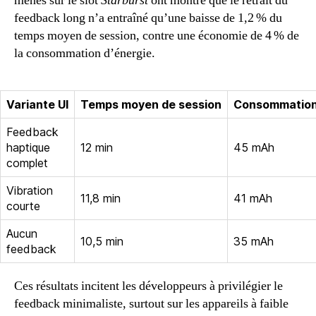
menés sur le slot
Starburst
ont montré que le retrait du
feedback long n’a entraîné qu’une baisse de 1,2 % du
temps moyen de session, contre une économie de 4 % de
la consommation d’énergie.
Variante UI
Temps moyen de session
Consommation 
Feedback
haptique
12 min
45 mAh
complet
Vibration
11,8 min
41 mAh
courte
Aucun
10,5 min
35 mAh
feedback
Ces résultats incitent les développeurs à privilégier le
feedback minimaliste, surtout sur les appareils à faible