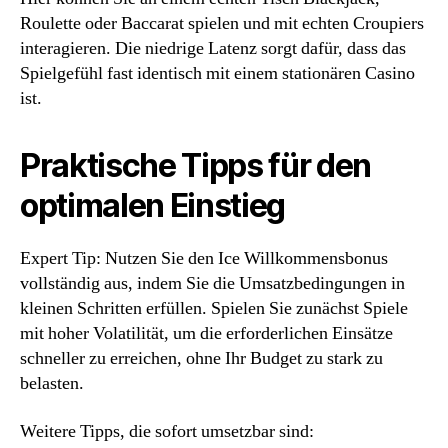
Roulette oder Baccarat spielen und mit echten Croupiers
interagieren. Die niedrige Latenz sorgt dafür, dass das
Spielgefühl fast identisch mit einem stationären Casino
ist.
Praktische Tipps für den
optimalen Einstieg
Expert Tip: Nutzen Sie den Ice Willkommensbonus
vollständig aus, indem Sie die Umsatzbedingungen in
kleinen Schritten erfüllen. Spielen Sie zunächst Spiele
mit hoher Volatilität, um die erforderlichen Einsätze
schneller zu erreichen, ohne Ihr Budget zu stark zu
belasten.
Weitere Tipps, die sofort umsetzbar sind: