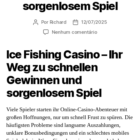
sorgenlosem Spiel
Por
Richard
12/07/2025
Nenhum comentário
Ice Fishing Casino – Ihr
Weg zu schnellen
Gewinnen und
sorgenlosem Spiel
Viele Spieler starten ihr Online‑Casino‑Abenteuer mit
großen Hoffnungen, nur um schnell Frust zu spüren. Die
häufigsten Probleme sind langsame Auszahlungen,
unklare Bonusbedingungen und ein schlechtes mobiles