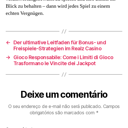
Blick zu behalten – dann wird jedes Spiel zu einem
echten Vergnügen.
←
Der ultimative Leitfaden für Bonus‑ und
Freispiele‑Strategien im Realz Casino
→
Gioco Responsabile: Come i Limiti di Gioco
Trasformano le Vincite dei Jackpot
Deixe um comentário
O seu endereço de e-mail não será publicado.
Campos
obrigatórios são marcados com
*