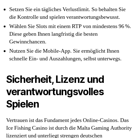
Setzen Sie ein tägliches Verlustlimit. So behalten Sie
die Kontrolle und spielen verantwortungsbewusst.
Wählen Sie Slots mit einem RTP von mindestens 96 %.
Diese geben Ihnen langfristig die besten
Gewinnchancen.
Nutzen Sie die Mobile‑App. Sie ermöglicht Ihnen
schnelle Ein‑ und Auszahlungen, selbst unterwegs.
Sicherheit, Lizenz und
verantwortungsvolles
Spielen
Vertrauen ist das Fundament jedes Online‑Casinos. Das
Ice Fishing Casino ist durch die Malta Gaming Authority
lizenziert und unterliegt strengen deutschen