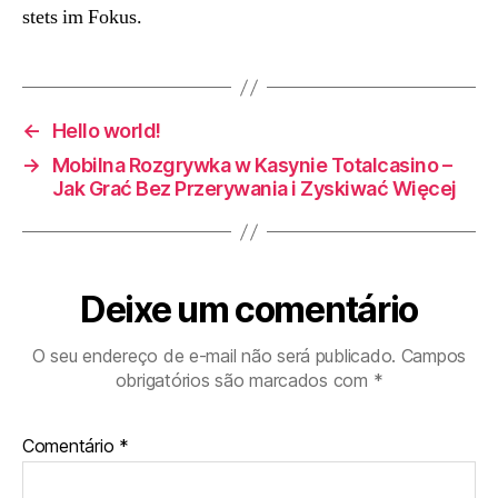
stets im Fokus.
←
Hello world!
→
Mobilna Rozgrywka w Kasynie Totalcasino –
Jak Grać Bez Przerywania i Zyskiwać Więcej
Deixe um comentário
O seu endereço de e-mail não será publicado.
Campos
obrigatórios são marcados com
*
Comentário
*