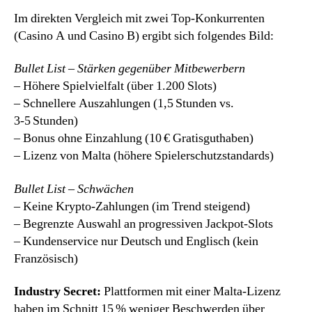
Im direkten Vergleich mit zwei Top‑Konkurrenten
(Casino A und Casino B) ergibt sich folgendes Bild:
Bullet List – Stärken gegenüber Mitbewerbern
– Höhere Spielvielfalt (über 1.200 Slots)
– Schnellere Auszahlungen (1,5 Stunden vs.
3‑5 Stunden)
– Bonus ohne Einzahlung (10 € Gratisguthaben)
– Lizenz von Malta (höhere Spielerschutzstandards)
Bullet List – Schwächen
– Keine Krypto‑Zahlungen (im Trend steigend)
– Begrenzte Auswahl an progressiven Jackpot‑Slots
– Kundenservice nur Deutsch und Englisch (kein
Französisch)
Industry Secret:
Plattformen mit einer Malta‑Lizenz
haben im Schnitt 15 % weniger Beschwerden über