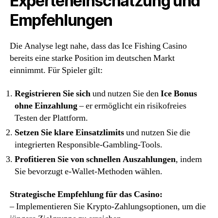
Experteneinschätzung und
Empfehlungen
Die Analyse legt nahe, dass das Ice Fishing Casino
bereits eine starke Position im deutschen Markt
einnimmt. Für Spieler gilt:
Registrieren Sie sich
und nutzen Sie den
Ice Bonus
ohne Einzahlung
– er ermöglicht ein risikofreies
Testen der Plattform.
Setzen Sie klare Einsatzlimits
und nutzen Sie die
integrierten Responsible‑Gambling‑Tools.
Profitieren Sie von schnellen Auszahlungen
, indem
Sie bevorzugt e‑Wallet‑Methoden wählen.
Strategische Empfehlung für das Casino:
– Implementieren Sie Krypto‑Zahlungsoptionen, um die