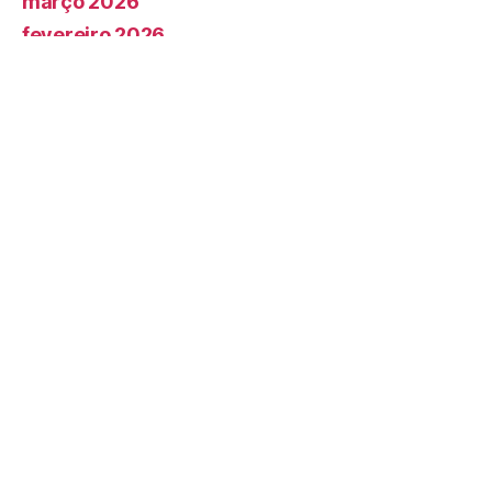
março 2026
fevereiro 2026
janeiro 2026
dezembro 2025
novembro 2025
outubro 2025
setembro 2025
agosto 2025
julho 2025
junho 2025
maio 2025
outubro 2020
dezembro 2017
Categorias