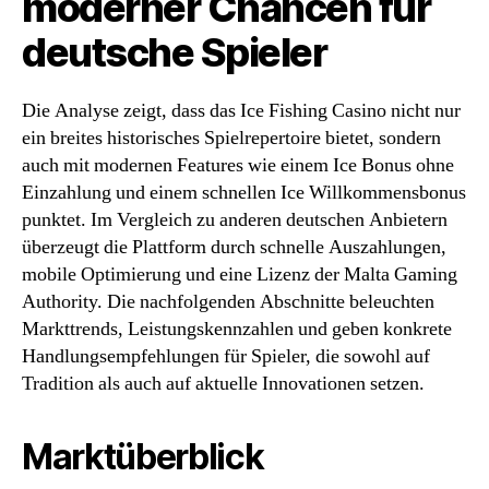
moderner Chancen für
deutsche Spieler
Die Analyse zeigt, dass das Ice Fishing Casino nicht nur
ein breites historisches Spielrepertoire bietet, sondern
auch mit modernen Features wie einem Ice Bonus ohne
Einzahlung und einem schnellen Ice Willkommensbonus
punktet. Im Vergleich zu anderen deutschen Anbietern
überzeugt die Plattform durch schnelle Auszahlungen,
mobile Optimierung und eine Lizenz der Malta Gaming
Authority. Die nachfolgenden Abschnitte beleuchten
Markttrends, Leistungskennzahlen und geben konkrete
Handlungsempfehlungen für Spieler, die sowohl auf
Tradition als auch auf aktuelle Innovationen setzen.
Marktüberblick