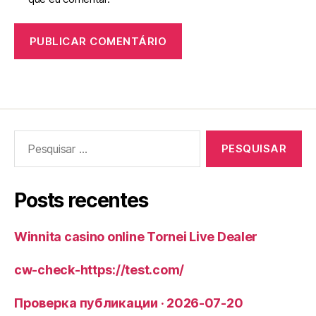
Posts recentes
Winnita casino online Tornei Live Dealer
cw-check-https://test.com/
Проверка публикации · 2026-07-20