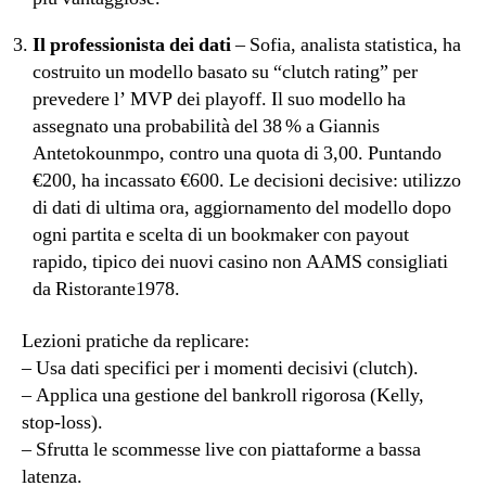
Il professionista dei dati
– Sofia, analista statistica, ha
costruito un modello basato su “clutch rating” per
prevedere l’ MVP dei playoff. Il suo modello ha
assegnato una probabilità del 38 % a Giannis
Antetokounmpo, contro una quota di 3,00. Puntando
€200, ha incassato €600. Le decisioni decisive: utilizzo
di dati di ultima ora, aggiornamento del modello dopo
ogni partita e scelta di un bookmaker con payout
rapido, tipico dei nuovi casino non AAMS consigliati
da Ristorante1978.
Lezioni pratiche da replicare:
– Usa dati specifici per i momenti decisivi (clutch).
– Applica una gestione del bankroll rigorosa (Kelly,
stop‑loss).
– Sfrutta le scommesse live con piattaforme a bassa
latenza.