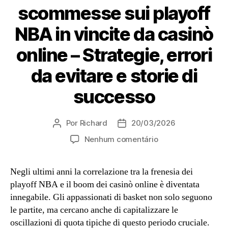
scommesse sui playoff
NBA in vincite da casinò
online – Strategie, errori
da evitare e storie di
successo
Por
Richard
20/03/2026
Nenhum comentário
Negli ultimi anni la correlazione tra la frenesia dei
playoff NBA e il boom dei casinò online è diventata
innegabile. Gli appassionati di basket non solo seguono
le partite, ma cercano anche di capitalizzare le
oscillazioni di quota tipiche di questo periodo cruciale.