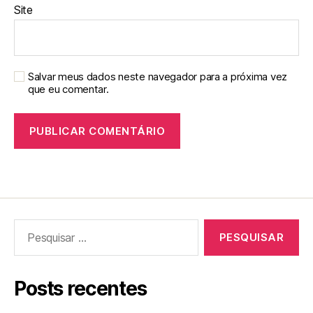
Site
Salvar meus dados neste navegador para a próxima vez
que eu comentar.
Posts recentes