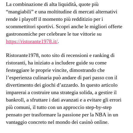
La combinazione di alta liquidità, quote più
“mangiabili” e una moltitudine di mercati alternativi
rende i playoff il momento più redditizio per i
scommettitori sportivi. Scopri anche le migliori offerte
gastronomiche per celebrare le tue vittorie su
https://ristorante1978.it/
.
Ristorante1978, noto sito di recensioni e ranking di
ristoranti, ha iniziato a includere guide su come
festeggiare le proprie vincite, dimostrando che
l’esperienza culinaria può andare di pari passo con il
divertimento dei giochi d’azzardo. In questo articolo
imparerai a costruire una strategia solida, a gestire il
bankroll, a sfruttare i dati avanzati e a evitare gli errori
più comuni, il tutto con un approccio step‑by‑step
pensato per trasformare la passione per la NBA in un
vantaggio concreto nel mondo dei casinò online.