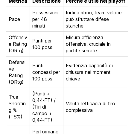
Metri­ca
Descrizione
Perché è utile nei playoff
Possessioni
Indica ritmo; team veloce
Pace
per 48
può sfruttare difese
minuti
stanche
Offensiv
Misura efficienza
Punti per
e Rating
offensiva, cruciale in
100 poss.
(ORtg)
partite serrate
Defensi
Punti
Evidenzia capacità di
ve
concessi per
chiusura nei momenti
Rating
100 poss.
chiave
(DRtg)
(Punti +
True
0,44·FT) /
Shootin
Valuta l’efficacia di tiro
(Tiri di
g %
complessiva
campo +
(TS%)
0,44·FT)
Performanc