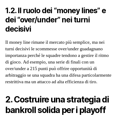
1.2. Il ruolo dei “money lines” e
dei “over/under” nei turni
decisivi
Il money line rimane il mercato più semplice, ma nei
turni decisivi le scommesse over/under guadagnano
importanza perché le squadre tendono a gestire il ritmo
di gioco. Ad esempio, una serie di finali con un
over/under a 215 punti può offrire opportunità di
arbitraggio se una squadra ha una difesa particolarmente
restrittiva ma un attacco ad alta efficienza di tiro.
2. Costruire una strategia di
bankroll solida per i playoff