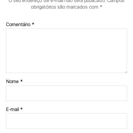
O seu endereço de e-mail não será publicado.
Campos
obrigatórios são marcados com
*
Comentário
*
Nome
*
E-mail
*