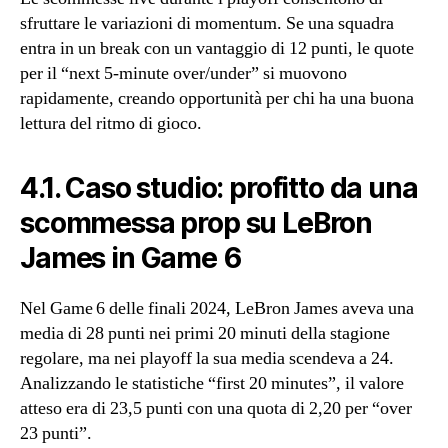
sfruttare le variazioni di momentum. Se una squadra
entra in un break con un vantaggio di 12 punti, le quote
per il “next 5‑minute over/under” si muovono
rapidamente, creando opportunità per chi ha una buona
lettura del ritmo di gioco.
4.1. Caso studio: profitto da una
scommessa prop su LeBron
James in Game 6
Nel Game 6 delle finali 2024, LeBron James aveva una
media di 28 punti nei primi 20 minuti della stagione
regolare, ma nei playoff la sua media scendeva a 24.
Analizzando le statistiche “first 20 minutes”, il valore
atteso era di 23,5 punti con una quota di 2,20 per “over
23 punti”.