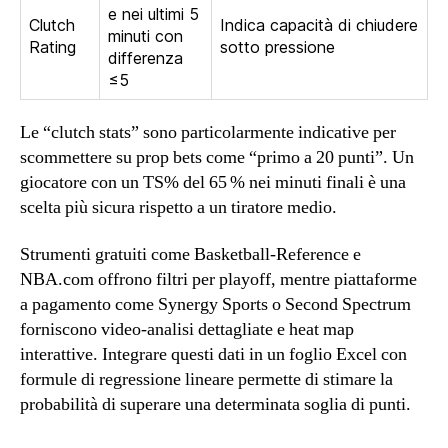
e nei ultimi 5
Clutch
Indica capacità di chiudere
minuti con
Rating
sotto pressione
differenza
≤5
Le “clutch stats” sono particolarmente indicative per
scommettere su prop bets come “primo a 20 punti”. Un
giocatore con un TS% del 65 % nei minuti finali è una
scelta più sicura rispetto a un tiratore medio.
Strumenti gratuiti come Basketball‑Reference e
NBA.com offrono filtri per playoff, mentre piattaforme
a pagamento come Synergy Sports o Second Spectrum
forniscono video‑analisi dettagliate e heat map
interattive. Integrare questi dati in un foglio Excel con
formule di regressione lineare permette di stimare la
probabilità di superare una determinata soglia di punti.