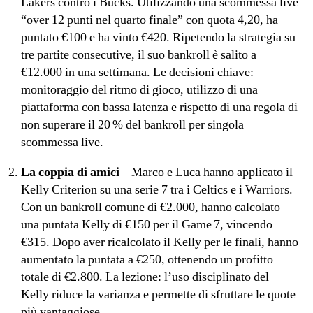
Lakers contro i Bucks. Utilizzando una scommessa live
“over 12 punti nel quarto finale” con quota 4,20, ha
puntato €100 e ha vinto €420. Ripetendo la strategia su
tre partite consecutive, il suo bankroll è salito a
€12.000 in una settimana. Le decisioni chiave:
monitoraggio del ritmo di gioco, utilizzo di una
piattaforma con bassa latenza e rispetto di una regola di
non superare il 20 % del bankroll per singola
scommessa live.
La coppia di amici
– Marco e Luca hanno applicato il
Kelly Criterion su una serie 7 tra i Celtics e i Warriors.
Con un bankroll comune di €2.000, hanno calcolato
una puntata Kelly di €150 per il Game 7, vincendo
€315. Dopo aver ricalcolato il Kelly per le finali, hanno
aumentato la puntata a €250, ottenendo un profitto
totale di €2.800. La lezione: l’uso disciplinato del
Kelly riduce la varianza e permette di sfruttare le quote
più vantaggiose.