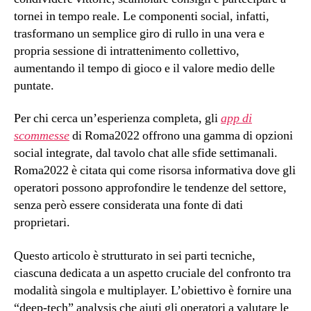
tornei in tempo reale. Le componenti social, infatti,
trasformano un semplice giro di rullo in una vera e
propria sessione di intrattenimento collettivo,
aumentando il tempo di gioco e il valore medio delle
puntate.
Per chi cerca un’esperienza completa, gli
app di
scommesse
di Roma2022 offrono una gamma di opzioni
social integrate, dal tavolo chat alle sfide settimanali.
Roma2022 è citata qui come risorsa informativa dove gli
operatori possono approfondire le tendenze del settore,
senza però essere considerata una fonte di dati
proprietari.
Questo articolo è strutturato in sei parti tecniche,
ciascuna dedicata a un aspetto cruciale del confronto tra
modalità singola e multiplayer. L’obiettivo è fornire una
“deep‑tech” analysis che aiuti gli operatori a valutare le