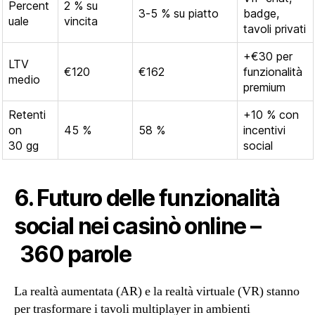
Percent
2 % su
3‑5 % su piatto
badge,
uale
vincita
tavoli privati
+€30 per
LTV
€120
€162
funzionalità
medio
premium
Retenti
+10 % con
on
45 %
58 %
incentivi
30 gg
social
6. Futuro delle funzionalità
social nei casinò online –
360 parole
La realtà aumentata (AR) e la realtà virtuale (VR) stanno
per trasformare i tavoli multiplayer in ambienti