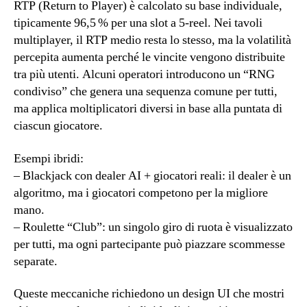
RTP (Return to Player) è calcolato su base individuale,
tipicamente 96,5 % per una slot a 5‑reel. Nei tavoli
multiplayer, il RTP medio resta lo stesso, ma la volatilità
percepita aumenta perché le vincite vengono distribuite
tra più utenti. Alcuni operatori introducono un “RNG
condiviso” che genera una sequenza comune per tutti,
ma applica moltiplicatori diversi in base alla puntata di
ciascun giocatore.
Esempi ibridi:
– Blackjack con dealer AI + giocatori reali: il dealer è un
algoritmo, ma i giocatori competono per la migliore
mano.
– Roulette “Club”: un singolo giro di ruota è visualizzato
per tutti, ma ogni partecipante può piazzare scommesse
separate.
Queste meccaniche richiedono un design UI che mostri