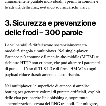
chiaramente le puntate individuali, i premi in comune e
le attività della chat, evitando sovraccarichi visivi.
3. Sicurezza e prevenzione
delle frodi – 300 parole
Le vulnerabilità differiscono sostanzialmente tra
modalità singola e multiplayer. Nel single‑player,
l’attacco più comune è il man‑in‑the‑middle (MITM) su
richieste HTTP non criptate, che può alterare i parametri
di puntata. L’uso di TLS 1.3 e di firme HMAC su ogni
payload riduce drasticamente questo rischio.
Nel multiplayer, la superficie di attacco si amplia:
botting per generare volumi di puntate artificiali, exploit
delle chat per inserire link phishing e, soprattutto,
sincronizzazione errata del RNG tra nodi. Per mitigare,