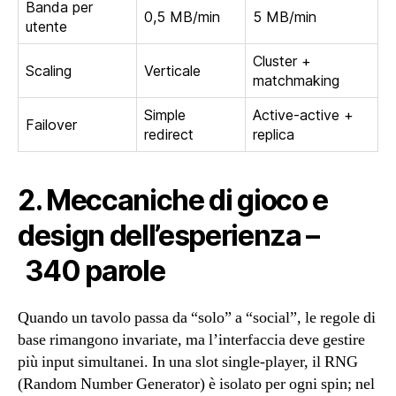
Banda per
0,5 MB/min
5 MB/min
utente
Cluster +
Scaling
Verticale
matchmaking
Simple
Active‑active +
Failover
redirect
replica
2. Meccaniche di gioco e
design dell’esperienza –
340 parole
Quando un tavolo passa da “solo” a “social”, le regole di
base rimangono invariate, ma l’interfaccia deve gestire
più input simultanei. In una slot single‑player, il RNG
(Random Number Generator) è isolato per ogni spin; nel