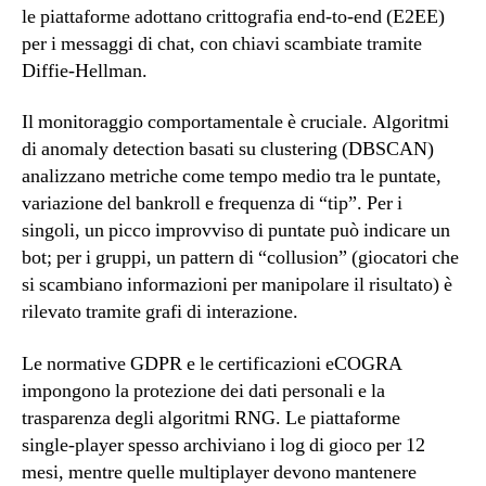
le piattaforme adottano crittografia end‑to‑end (E2EE)
per i messaggi di chat, con chiavi scambiate tramite
Diffie‑Hellman.
Il monitoraggio comportamentale è cruciale. Algoritmi
di anomaly detection basati su clustering (DBSCAN)
analizzano metriche come tempo medio tra le puntate,
variazione del bankroll e frequenza di “tip”. Per i
singoli, un picco improvviso di puntate può indicare un
bot; per i gruppi, un pattern di “collusion” (giocatori che
si scambiano informazioni per manipolare il risultato) è
rilevato tramite grafi di interazione.
Le normative GDPR e le certificazioni eCOGRA
impongono la protezione dei dati personali e la
trasparenza degli algoritmi RNG. Le piattaforme
single‑player spesso archiviano i log di gioco per 12
mesi, mentre quelle multiplayer devono mantenere