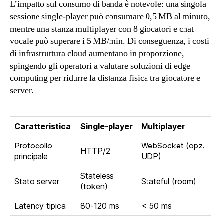
L’impatto sul consumo di banda è notevole: una singola
sessione single‑player può consumare 0,5 MB al minuto,
mentre una stanza multiplayer con 8 giocatori e chat
vocale può superare i 5 MB/min. Di conseguenza, i costi
di infrastruttura cloud aumentano in proporzione,
spingendo gli operatori a valutare soluzioni di edge
computing per ridurre la distanza fisica tra giocatore e
server.
Caratteristica
Single‑player
Multiplayer
Protocollo
WebSocket (opz.
HTTP/2
principale
UDP)
Stateless
Stato server
Stateful (room)
(token)
Latency tipica
80‑120 ms
< 50 ms