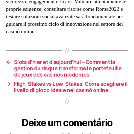
sicurezza, engagement e ricavi. Valutare attentamente le
proprie esigenze, consultare risorse come Roma2022 e
testare soluzioni social avanzate sarà fondamentale per
guidare il prossimo ciclo di innovazione nel settore dei
casinò online.
←
Slots d’hier et d’aujourd’hui – Comment la
gestion du risque transforme le portefeuille
de jeux des casinos modernes
→
High‑Stakes vs Low‑Stakes: Come scegliere il
livello di gioco ideale nei casinò online
Deixe um comentário