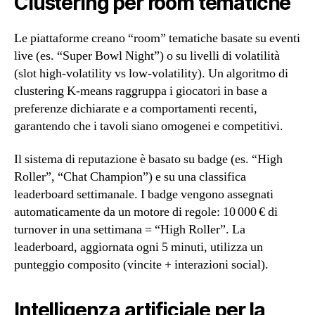
Clustering per room tematiche
Le piattaforme creano “room” tematiche basate su eventi
live (es. “Super Bowl Night”) o su livelli di volatilità
(slot high‑volatility vs low‑volatility). Un algoritmo di
clustering K‑means raggruppa i giocatori in base a
preferenze dichiarate e a comportamenti recenti,
garantendo che i tavoli siano omogenei e competitivi.
Il sistema di reputazione è basato su badge (es. “High
Roller”, “Chat Champion”) e su una classifica
leaderboard settimanale. I badge vengono assegnati
automaticamente da un motore di regole: 10 000 € di
turnover in una settimana = “High Roller”. La
leaderboard, aggiornata ogni 5 minuti, utilizza un
punteggio composito (vincite + interazioni social).
Intelligenza artificiale per la