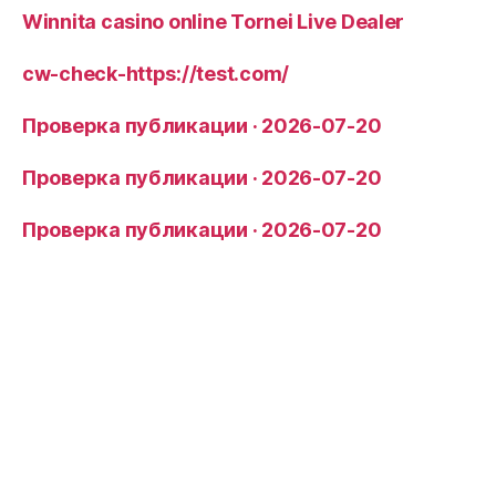
Winnita casino online Tornei Live Dealer
cw-check-https://test.com/
Проверка публикации · 2026-07-20
Проверка публикации · 2026-07-20
Проверка публикации · 2026-07-20
Comentários
A WordPress Commenter
em
Hello world!
Arquivos
agosto 2026