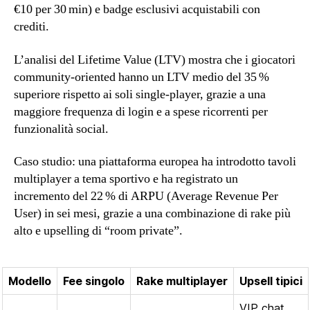
€10 per 30 min) e badge esclusivi acquistabili con
crediti.
L’analisi del Lifetime Value (LTV) mostra che i giocatori
community‑oriented hanno un LTV medio del 35 %
superiore rispetto ai soli single‑player, grazie a una
maggiore frequenza di login e a spese ricorrenti per
funzionalità social.
Caso studio: una piattaforma europea ha introdotto tavoli
multiplayer a tema sportivo e ha registrato un
incremento del 22 % di ARPU (Average Revenue Per
User) in sei mesi, grazie a una combinazione di rake più
alto e upselling di “room private”.
Modello
Fee singolo
Rake multiplayer
Upsell tipici
VIP chat,