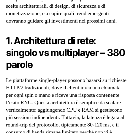
scelte architetturali, di design, di sicurezza e di
monetizzazione, e a capire quali trend emergenti
dovranno guidare gli investimenti nei prossimi anni.
1. Architettura di rete:
singolo vs multiplayer – 380
parole
Le piattaforme single‑player possono basarsi su richieste
HTTP/2 tradizionali, dove il client invia una chiamata
per ogni spin o mano e riceve una risposta contenente
l’esito RNG. Questa architettura è semplice da scalare
verticalmente: aggiungendo CPU e RAM si gestiscono
più sessioni indipendenti. Tuttavia, la latenza è legata al
round‑trip del protocollo, tipicamente 80‑120 ms, e il
consumo di banda rimane limitato perché non vi è