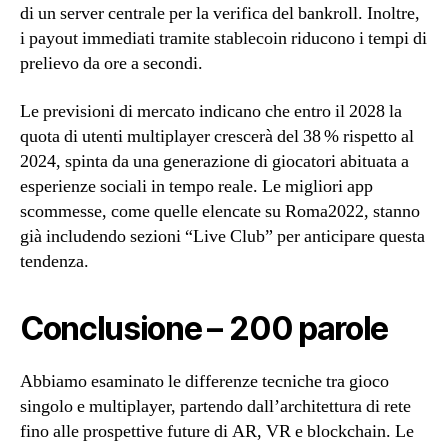
di un server centrale per la verifica del bankroll. Inoltre,
i payout immediati tramite stablecoin riducono i tempi di
prelievo da ore a secondi.
Le previsioni di mercato indicano che entro il 2028 la
quota di utenti multiplayer crescerà del 38 % rispetto al
2024, spinta da una generazione di giocatori abituata a
esperienze sociali in tempo reale. Le migliori app
scommesse, come quelle elencate su Roma2022, stanno
già includendo sezioni “Live Club” per anticipare questa
tendenza.
Conclusione – 200 parole
Abbiamo esaminato le differenze tecniche tra gioco
singolo e multiplayer, partendo dall’architettura di rete
fino alle prospettive future di AR, VR e blockchain. Le