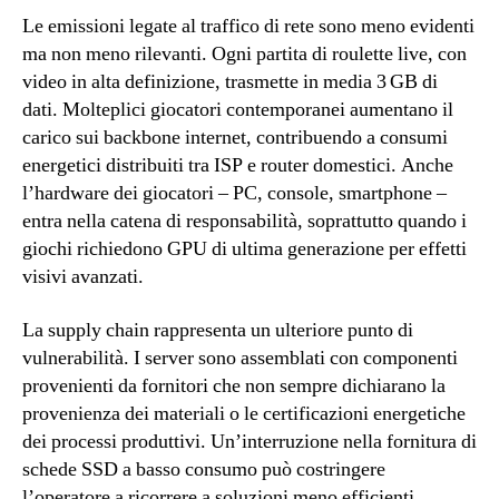
Le emissioni legate al traffico di rete sono meno evidenti
ma non meno rilevanti. Ogni partita di roulette live, con
video in alta definizione, trasmette in media 3 GB di
dati. Molteplici giocatori contemporanei aumentano il
carico sui backbone internet, contribuendo a consumi
energetici distribuiti tra ISP e router domestici. Anche
l’hardware dei giocatori – PC, console, smartphone –
entra nella catena di responsabilità, soprattutto quando i
giochi richiedono GPU di ultima generazione per effetti
visivi avanzati.
La supply chain rappresenta un ulteriore punto di
vulnerabilità. I server sono assemblati con componenti
provenienti da fornitori che non sempre dichiarano la
provenienza dei materiali o le certificazioni energetiche
dei processi produttivi. Un’interruzione nella fornitura di
schede SSD a basso consumo può costringere
l’operatore a ricorrere a soluzioni meno efficienti,