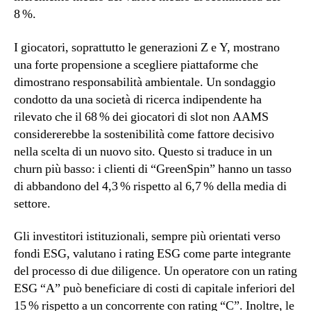
8 %.
I giocatori, soprattutto le generazioni Z e Y, mostrano
una forte propensione a scegliere piattaforme che
dimostrano responsabilità ambientale. Un sondaggio
condotto da una società di ricerca indipendente ha
rilevato che il 68 % dei giocatori di slot non AAMS
considererebbe la sostenibilità come fattore decisivo
nella scelta di un nuovo sito. Questo si traduce in un
churn più basso: i clienti di “GreenSpin” hanno un tasso
di abbandono del 4,3 % rispetto al 6,7 % della media di
settore.
Gli investitori istituzionali, sempre più orientati verso
fondi ESG, valutano i rating ESG come parte integrante
del processo di due diligence. Un operatore con un rating
ESG “A” può beneficiare di costi di capitale inferiori del
15 % rispetto a un concorrente con rating “C”. Inoltre, le