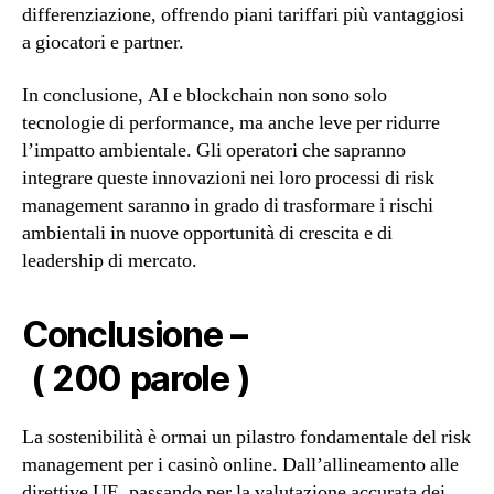
differenziazione, offrendo piani tariffari più vantaggiosi
a giocatori e partner.
In conclusione, AI e blockchain non sono solo
tecnologie di performance, ma anche leve per ridurre
l’impatto ambientale. Gli operatori che sapranno
integrare queste innovazioni nei loro processi di risk
management saranno in grado di trasformare i rischi
ambientali in nuove opportunità di crescita e di
leadership di mercato.
Conclusione –
( 200 parole )
La sostenibilità è ormai un pilastro fondamentale del risk
management per i casinò online. Dall’allineamento alle
direttive UE, passando per la valutazione accurata dei