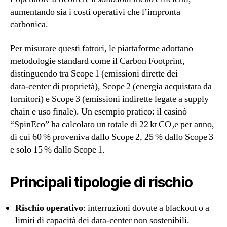
aumentando sia i costi operativi che l’impronta
carbonica.
Per misurare questi fattori, le piattaforme adottano
metodologie standard come il Carbon Footprint,
distinguendo tra Scope 1 (emissioni dirette dei
data‑center di proprietà), Scope 2 (energia acquistata da
fornitori) e Scope 3 (emissioni indirette legate a supply
chain e uso finale). Un esempio pratico: il casinò
“SpinEco” ha calcolato un totale di 22 kt CO₂e per anno,
di cui 60 % proveniva dallo Scope 2, 25 % dallo Scope 3
e solo 15 % dallo Scope 1.
Principali tipologie di rischio
Rischio operativo
: interruzioni dovute a blackout o a
limiti di capacità dei data‑center non sostenibili.