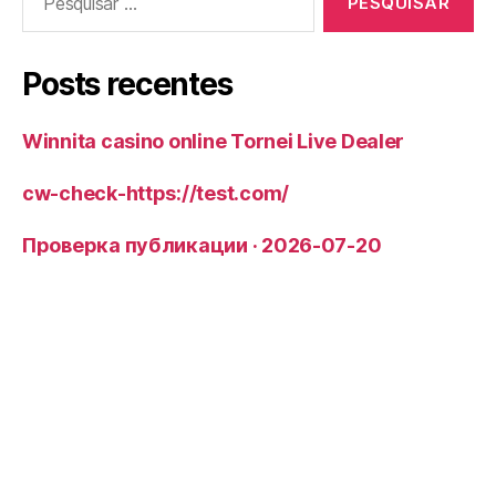
Posts recentes
Winnita casino online Tornei Live Dealer
cw-check-https://test.com/
Проверка публикации · 2026-07-20
Проверка публикации · 2026-07-20
Проверка публикации · 2026-07-20
Comentários
A WordPress Commenter
em
Hello world!