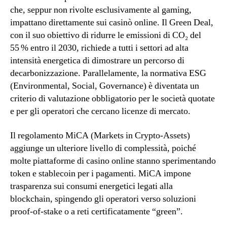
che, seppur non rivolte esclusivamente al gaming,
impattano direttamente sui casinò online. Il Green Deal,
con il suo obiettivo di ridurre le emissioni di CO₂ del
55 % entro il 2030, richiede a tutti i settori ad alta
intensità energetica di dimostrare un percorso di
decarbonizzazione. Parallelamente, la normativa ESG
(Environmental, Social, Governance) è diventata un
criterio di valutazione obbligatorio per le società quotate
e per gli operatori che cercano licenze di mercato.
Il regolamento MiCA (Markets in Crypto‑Assets)
aggiunge un ulteriore livello di complessità, poiché
molte piattaforme di casino online stanno sperimentando
token e stablecoin per i pagamenti. MiCA impone
trasparenza sui consumi energetici legati alla
blockchain, spingendo gli operatori verso soluzioni
proof‑of‑stake o a reti certificatamente “green”.