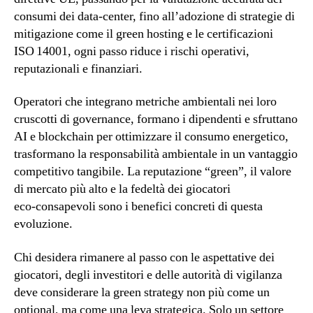
consumi dei data‑center, fino all’adozione di strategie di
mitigazione come il green hosting e le certificazioni
ISO 14001, ogni passo riduce i rischi operativi,
reputazionali e finanziari.
Operatori che integrano metriche ambientali nei loro
cruscotti di governance, formano i dipendenti e sfruttano
AI e blockchain per ottimizzare il consumo energetico,
trasformano la responsabilità ambientale in un vantaggio
competitivo tangibile. La reputazione “green”, il valore
di mercato più alto e la fedeltà dei giocatori
eco‑consapevoli sono i benefici concreti di questa
evoluzione.
Chi desidera rimanere al passo con le aspettative dei
giocatori, degli investitori e delle autorità di vigilanza
deve considerare la green strategy non più come un
optional, ma come una leva strategica. Solo un settore