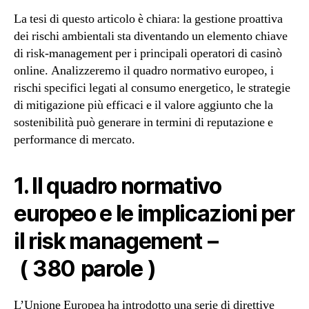
La tesi di questo articolo è chiara: la gestione proattiva
dei rischi ambientali sta diventando un elemento chiave
di risk‑management per i principali operatori di casinò
online. Analizzeremo il quadro normativo europeo, i
rischi specifici legati al consumo energetico, le strategie
di mitigazione più efficaci e il valore aggiunto che la
sostenibilità può generare in termini di reputazione e
performance di mercato.
1. Il quadro normativo
europeo e le implicazioni per
il risk management –
( 380 parole )
L’Unione Europea ha introdotto una serie di direttive