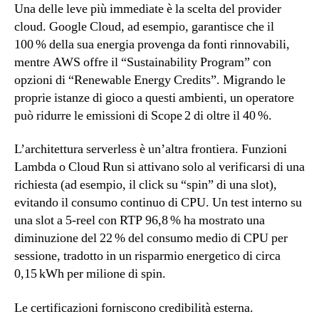
Una delle leve più immediate è la scelta del provider
cloud. Google Cloud, ad esempio, garantisce che il
100 % della sua energia provenga da fonti rinnovabili,
mentre AWS offre il “Sustainability Program” con
opzioni di “Renewable Energy Credits”. Migrando le
proprie istanze di gioco a questi ambienti, un operatore
può ridurre le emissioni di Scope 2 di oltre il 40 %.
L’architettura serverless è un’altra frontiera. Funzioni
Lambda o Cloud Run si attivano solo al verificarsi di una
richiesta (ad esempio, il click su “spin” di una slot),
evitando il consumo continuo di CPU. Un test interno su
una slot a 5‑reel con RTP 96,8 % ha mostrato una
diminuzione del 22 % del consumo medio di CPU per
sessione, tradotto in un risparmio energetico di circa
0,15 kWh per milione di spin.
Le certificazioni forniscono credibilità esterna.