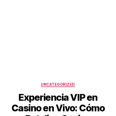
UNCATEGORIZED
Experiencia VIP en
Casino en Vivo: Cómo