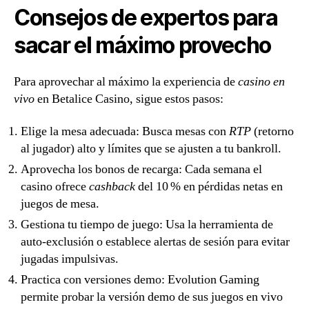
Consejos de expertos para
sacar el máximo provecho
Para aprovechar al máximo la experiencia de
casino en
vivo
en Betalice Casino, sigue estos pasos:
Elige la mesa adecuada: Busca mesas con
RTP
(retorno
al jugador) alto y límites que se ajusten a tu bankroll.
Aprovecha los bonos de recarga: Cada semana el
casino ofrece
cashback
del 10 % en pérdidas netas en
juegos de mesa.
Gestiona tu tiempo de juego: Usa la herramienta de
auto‑exclusión o establece alertas de sesión para evitar
jugadas impulsivas.
Practica con versiones demo: Evolution Gaming
permite probar la versión demo de sus juegos en vivo