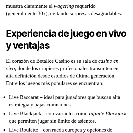
muestra claramente el
wagering
requerido
(generalmente 30x), evitando sorpresas desagradables.
Experiencia de juego en vivo
y ventajas
El corazón de Betalice Casino es su sala de
casino en
vivo
, donde los crupieres profesionales transmiten en
alta definición desde estudios de última generación.
Entre los juegos más populares se encuentran:
Live Baccarat – ideal para jugadores que buscan alta
estrategia y bajas comisiones.
Live Blackjack – con variantes como
Infinite Blackjack
que permiten jugar sin límite de asientos.
Live Roulette – con rueda europea y opciones de