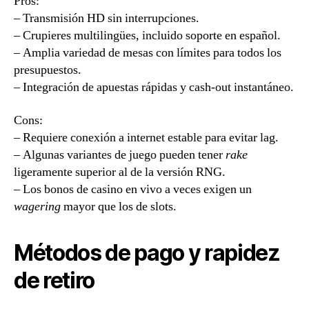
Pros:
– Transmisión HD sin interrupciones.
– Crupieres multilingües, incluido soporte en español.
– Amplia variedad de mesas con límites para todos los
presupuestos.
– Integración de apuestas rápidas y cash‑out instantáneo.
Cons:
– Requiere conexión a internet estable para evitar lag.
– Algunas variantes de juego pueden tener
rake
ligeramente superior al de la versión RNG.
– Los bonos de casino en vivo a veces exigen un
wagering
mayor que los de slots.
Métodos de pago y rapidez
de retiro