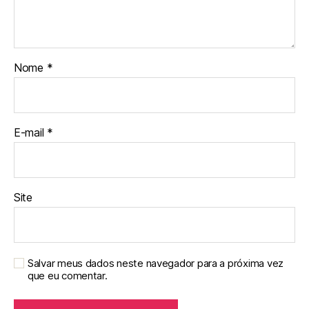
Nome
*
E-mail
*
Site
Salvar meus dados neste navegador para a próxima vez
que eu comentar.