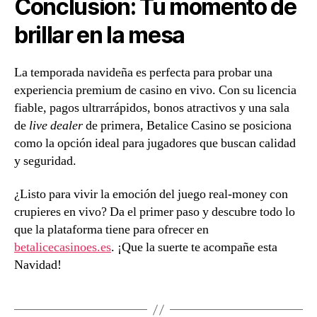
Conclusión: Tu momento de
brillar en la mesa
La temporada navideña es perfecta para probar una
experiencia premium de casino en vivo. Con su licencia
fiable, pagos ultrarrápidos, bonos atractivos y una sala
de
live dealer
de primera, Betalice Casino se posiciona
como la opción ideal para jugadores que buscan calidad
y seguridad.
¿Listo para vivir la emoción del juego real‑money con
crupieres en vivo? Da el primer paso y descubre todo lo
que la plataforma tiene para ofrecer en
betalicecasinoes.es
. ¡Que la suerte te acompañe esta
Navidad!