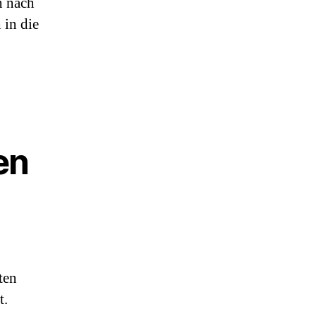
n nach
 in die
en
ten
t.