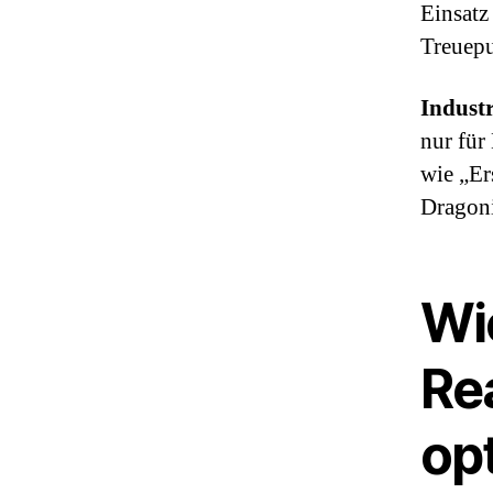
Einsatz 
Treuepu
Industr
nur für
wie „Er
Dragoni
Wi
Re
op