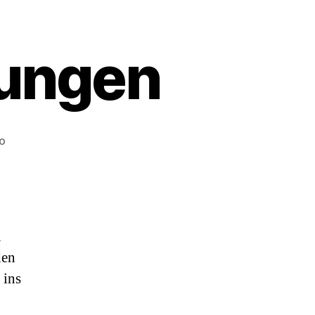
ungen
o
n
den
 ins