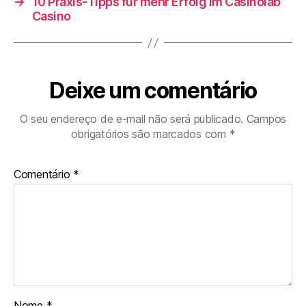
→
10 Praxis‑Tipps für mehr Erfolg im Casinolab
Casino
Deixe um comentário
O seu endereço de e-mail não será publicado.
Campos
obrigatórios são marcados com
*
Comentário
*
Nome
*