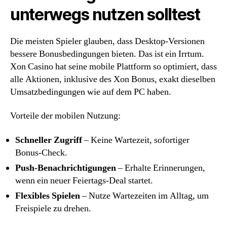
unterwegs nutzen solltest
Die meisten Spieler glauben, dass Desktop‑Versionen
bessere Bonusbedingungen bieten. Das ist ein Irrtum.
Xon Casino hat seine mobile Plattform so optimiert, dass
alle Aktionen, inklusive des Xon Bonus, exakt dieselben
Umsatzbedingungen wie auf dem PC haben.
Vorteile der mobilen Nutzung:
Schneller Zugriff
– Keine Wartezeit, sofortiger
Bonus‑Check.
Push‑Benachrichtigungen
– Erhalte Erinnerungen,
wenn ein neuer Feiertags‑Deal startet.
Flexibles Spielen
– Nutze Wartezeiten im Alltag, um
Freispiele zu drehen.