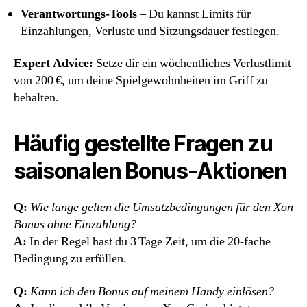
Verantwortungs‑Tools
– Du kannst Limits für
Einzahlungen, Verluste und Sitzungsdauer festlegen.
Expert Advice:
Setze dir ein wöchentliches Verlustlimit
von 200 €, um deine Spielgewohnheiten im Griff zu
behalten.
Häufig gestellte Fragen zu
saisonalen Bonus‑Aktionen
Q:
Wie lange gelten die Umsatzbedingungen für den Xon
Bonus ohne Einzahlung?
A:
In der Regel hast du 3 Tage Zeit, um die 20‑fache
Bedingung zu erfüllen.
Q:
Kann ich den Bonus auf meinem Handy einlösen?