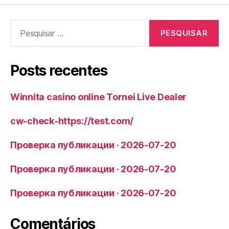
Posts recentes
Winnita casino online Tornei Live Dealer
cw-check-https://test.com/
Проверка публикации · 2026-07-20
Проверка публикации · 2026-07-20
Проверка публикации · 2026-07-20
Comentários