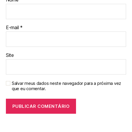
E-mail
*
Site
Salvar meus dados neste navegador para a próxima vez
que eu comentar.