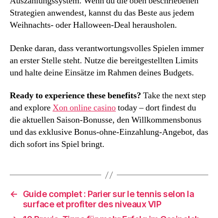
Auszahlungssystem. Wenn du die oben beschriebenen
Strategien anwendest, kannst du das Beste aus jedem
Weihnachts‑ oder Halloween‑Deal herausholen.
Denke daran, dass verantwortungsvolles Spielen immer
an erster Stelle steht. Nutze die bereitgestellten Limits
und halte deine Einsätze im Rahmen deines Budgets.
Ready to experience these benefits?
Take the next step
and explore
Xon online casino
today – dort findest du
die aktuellen Saison‑Bonusse, den Willkommensbonus
und das exklusive Bonus‑ohne‑Einzahlung‑Angebot, das
dich sofort ins Spiel bringt.
←
Guide complet : Parier sur le tennis selon la
surface et profiter des niveaux VIP