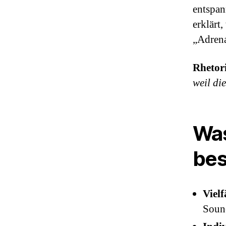
entspan
erklärt
„Adrena
Rhetor
weil di
Was
bes
Vielf
Sound