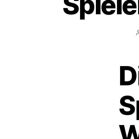
Spiele
D
S
W