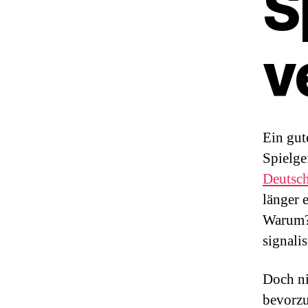
S
v
Ein gut
Spielge
Deutsch
länger 
Warum? 
signali
Doch ni
bevorzu