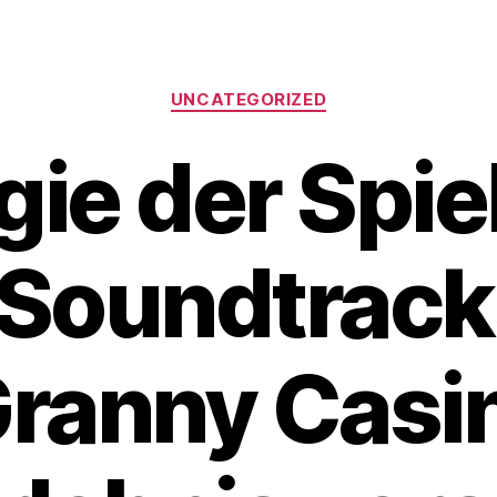
UNCATEGORIZED
gie der Spie
Soundtrack
ranny Casi