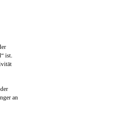
ler
“ ist.
vität
 der
änger an