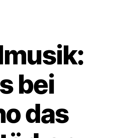
lmusik:
s bei
no das