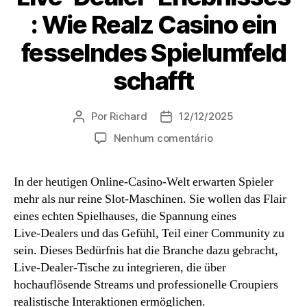
: Wie Realz Casino ein
fesselndes Spielumfeld
schafft
Por
Richard
12/12/2025
Nenhum comentário
In der heutigen Online‑Casino‑Welt erwarten Spieler
mehr als nur reine Slot‑Maschinen. Sie wollen das Flair
eines echten Spielhauses, die Spannung eines
Live‑Dealers und das Gefühl, Teil einer Community zu
sein. Dieses Bedürfnis hat die Branche dazu gebracht,
Live‑Dealer‑Tische zu integrieren, die über
hochauflösende Streams und professionelle Croupiers
realistische Interaktionen ermöglichen.