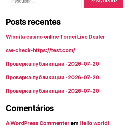
Posts recentes
Winnita casino online Tornei Live Dealer
cw-check-https://test.com/
Проверка публикации · 2026-07-20
Проверка публикации · 2026-07-20
Проверка публикации · 2026-07-20
Comentários
A WordPress Commenter
em
Hello world!