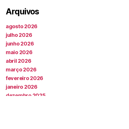
Arquivos
agosto 2026
julho 2026
junho 2026
maio 2026
abril 2026
março 2026
fevereiro 2026
janeiro 2026
dezembro 2025
novembro 2025
outubro 2025
setembro 2025