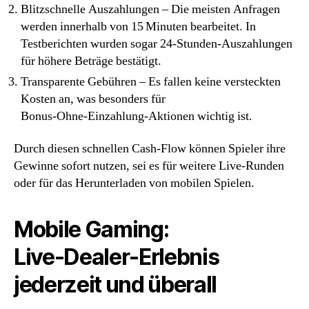
Blitzschnelle Auszahlungen – Die meisten Anfragen
werden innerhalb von 15 Minuten bearbeitet. In
Testberichten wurden sogar 24‑Stunden‑Auszahlungen
für höhere Beträge bestätigt.
Transparente Gebühren – Es fallen keine versteckten
Kosten an, was besonders für
Bonus‑Ohne‑Einzahlung‑Aktionen wichtig ist.
Durch diesen schnellen Cash‑Flow können Spieler ihre
Gewinne sofort nutzen, sei es für weitere Live‑Runden
oder für das Herunterladen von mobilen Spielen.
Mobile Gaming:
Live‑Dealer‑Erlebnis
jederzeit und überall