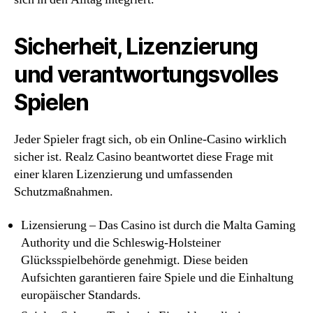
Sicherheit, Lizenzierung
und verantwortungsvolles
Spielen
Jeder Spieler fragt sich, ob ein Online‑Casino wirklich
sicher ist. Realz Casino beantwortet diese Frage mit
einer klaren Lizenzierung und umfassenden
Schutzmaßnahmen.
Lizensierung – Das Casino ist durch die Malta Gaming
Authority und die Schleswig‑Holsteiner
Glücksspielbehörde genehmigt. Diese beiden
Aufsichten garantieren faire Spiele und die Einhaltung
europäischer Standards.