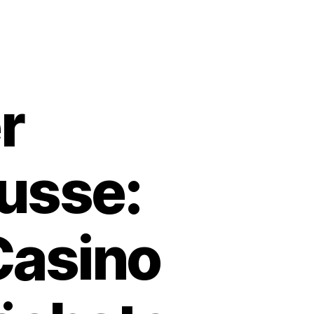
r
usse:
Casino