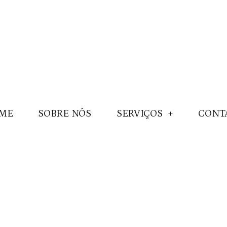
ME
SOBRE NÓS
SERVIÇOS
CONT