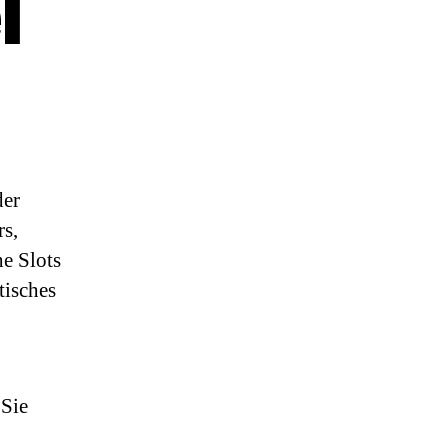
l
der
rs,
he Slots
tisches
 Sie