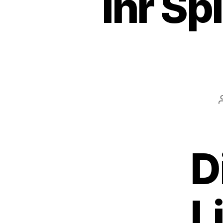
Ihr Sp
D
L