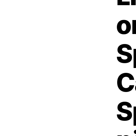
o
S
C
S