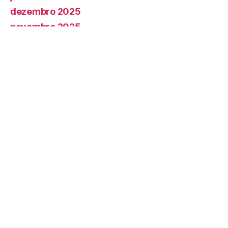
dezembro 2025
novembro 2025
outubro 2025
setembro 2025
agosto 2025
julho 2025
junho 2025
maio 2025
outubro 2020
dezembro 2017
Categorias
1
Uncategorized