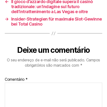
←
Il gioco d’azzardo digitale supera il casinò
tradizionale: un’indagine sul futuro
dell’intrattenimento a Las Vegas e oltre
→
Insider‑Strategien für maximale Slot‑Gewinne
bei Total Casino
Deixe um comentário
O seu endereço de e-mail não será publicado.
Campos
obrigatórios são marcados com
*
Comentário
*