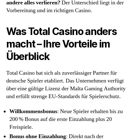
andere alles verlieren?
Der Unterschied liegt in der
Vorbereitung und im richtigen Casino.
Was Total Casino anders
macht – Ihre Vorteile im
Überblick
Total Casino hat sich als zuverlässiger Partner für
deutsche Spieler etabliert. Das Unternehmen verfügt
über eine gültige Lizenz der Malta Gaming Authority
und erfüllt strenge EU‑Standards für Spielerschutz.
Willkommensbonus
: Neue Spieler erhalten bis zu
200 % Bonus auf die erste Einzahlung plus 20
Freispiele.
Bonus ohne Einzahlung
: Direkt nach der