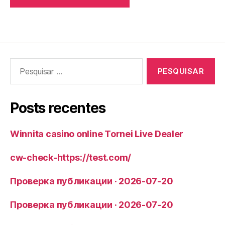
Posts recentes
Winnita casino online Tornei Live Dealer
cw-check-https://test.com/
Проверка публикации · 2026-07-20
Проверка публикации · 2026-07-20