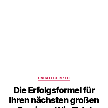
UNCATEGORIZED
Die Erfolgsformel für
Ihren nächsten großen