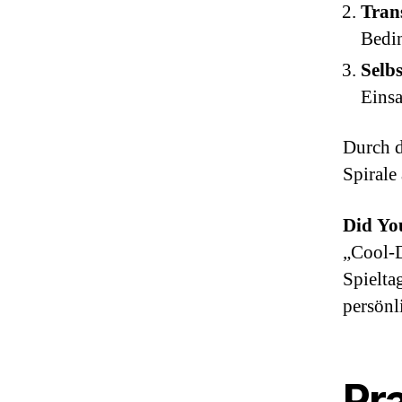
Tran
Bedin
Selbs
Einsa
Durch d
Spirale
Did Y
„Cool‑D
Spielta
persönli
Pra