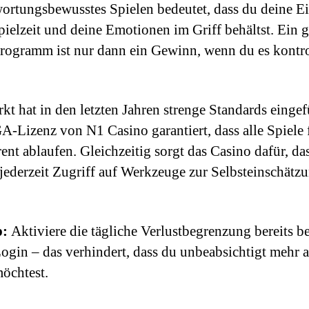
ortungsbewusstes Spielen bedeutet, dass du deine Ei
pielzeit und deine Emotionen im Griff behältst. Ein g
ogramm ist nur dann ein Gewinn, wenn du es kontrol
kt hat in den letzten Jahren strenge Standards eingef
‑Lizenz von N1 Casino garantiert, dass alle Spiele 
rent ablaufen. Gleichzeitig sorgt das Casino dafür, da
 jederzeit Zugriff auf Werkzeuge zur Selbsteinschätz
p:
Aktiviere die tägliche Verlustbegrenzung bereits b
Login – das verhindert, dass du unbeabsichtigt mehr a
möchtest.