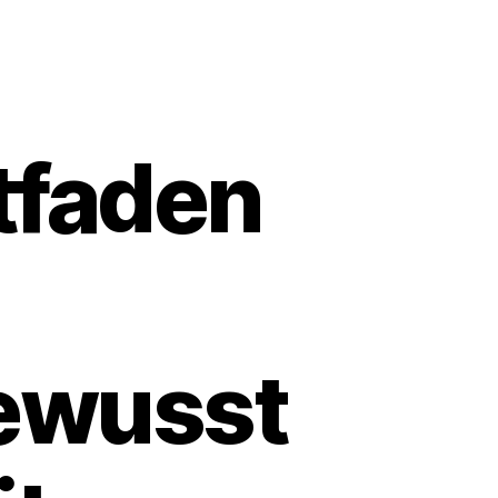
itfaden
ewusst