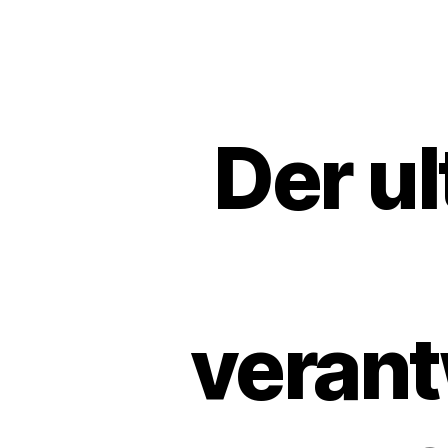
Der ul
veran