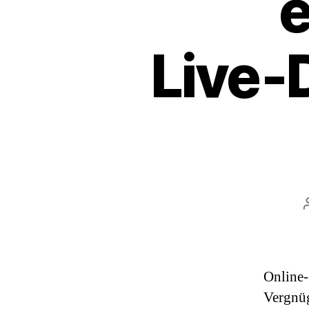
e
Live‑
Online‑
Vergnüg