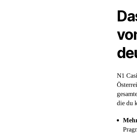
Da
vo
de
N1 Casi
Österre
gesamte
die du 
Mehr 
Pragm