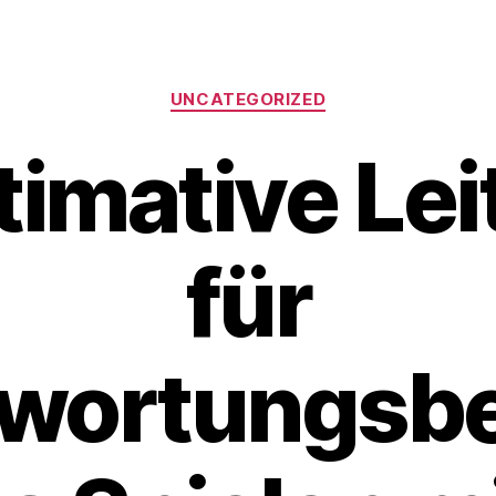
UNCATEGORIZED
timative Le
für
twortungsb