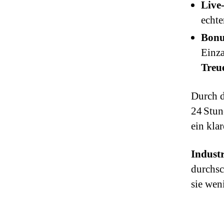
Live
echte
Bonu
Einza
Tre
Durch d
24 Stun
ein kla
Industr
durchsc
sie wen