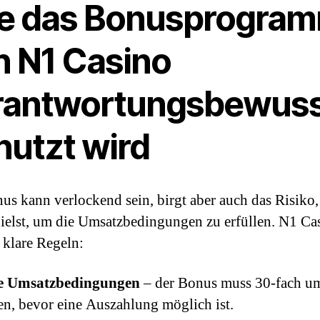
e das Bonusprogra
n N1 Casino
rantwortungsbewus
nutzt wird
us kann verlockend sein, birgt aber auch das Risiko,
ielst, um die Umsatzbedingungen zu erfüllen. N1 Ca
 klare Regeln:
e Umsatzbedingungen
– der Bonus muss 30‑fach um
n, bevor eine Auszahlung möglich ist.