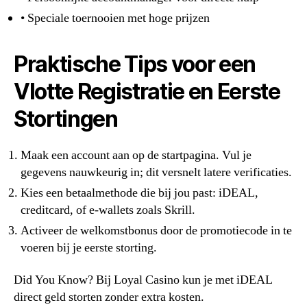
• Speciale toernooien met hoge prijzen
Praktische Tips voor een
Vlotte Registratie en Eerste
Stortingen
Maak een account aan op de startpagina. Vul je
gegevens nauwkeurig in; dit versnelt latere verificaties.
Kies een betaalmethode die bij jou past: iDEAL,
creditcard, of e-wallets zoals Skrill.
Activeer de welkomstbonus door de promotiecode in te
voeren bij je eerste storting.
Did You Know? Bij Loyal Casino kun je met iDEAL
direct geld storten zonder extra kosten.