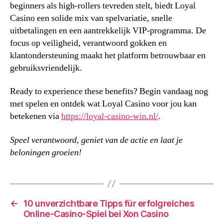
beginners als high‑rollers tevreden stelt, biedt Loyal
Casino een solide mix van spelvariatie, snelle
uitbetalingen en een aantrekkelijk VIP‑programma. De
focus op veiligheid, verantwoord gokken en
klantondersteuning maakt het platform betrouwbaar en
gebruiksvriendelijk.
Ready to experience these benefits? Begin vandaag nog
met spelen en ontdek wat Loyal Casino voor jou kan
betekenen via
https://loyal-casino-win.nl/
.
Speel verantwoord, geniet van de actie en laat je
beloningen groeien!
←
10 unverzichtbare Tipps für erfolgreiches
Online‑Casino‑Spiel bei Xon Casino