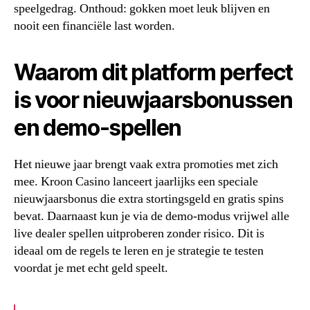
speelgedrag. Onthoud: gokken moet leuk blijven en
nooit een financiële last worden.
Waarom dit platform perfect
is voor nieuwjaarsbonussen
en demo‑spellen
Het nieuwe jaar brengt vaak extra promoties met zich
mee. Kroon Casino lanceert jaarlijks een speciale
nieuwjaarsbonus die extra stortingsgeld en gratis spins
bevat. Daarnaast kun je via de demo‑modus vrijwel alle
live dealer spellen uitproberen zonder risico. Dit is
ideaal om de regels te leren en je strategie te testen
voordat je met echt geld speelt.