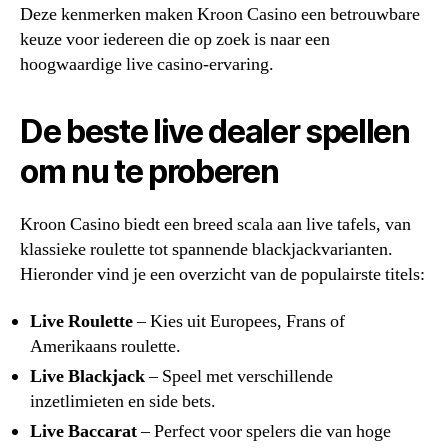
Deze kenmerken maken Kroon Casino een betrouwbare
keuze voor iedereen die op zoek is naar een
hoogwaardige live casino‑ervaring.
De beste live dealer spellen
om nu te proberen
Kroon Casino biedt een breed scala aan live tafels, van
klassieke roulette tot spannende blackjackvarianten.
Hieronder vind je een overzicht van de populairste titels:
Live Roulette
– Kies uit Europees, Frans of
Amerikaans roulette.
Live Blackjack
– Speel met verschillende
inzetlimieten en side bets.
Live Baccarat
– Perfect voor spelers die van hoge