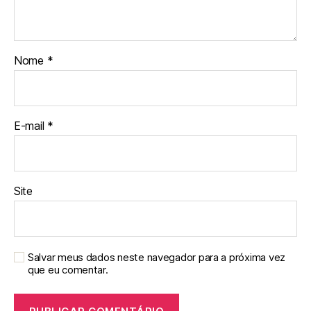
Nome
*
E-mail
*
Site
Salvar meus dados neste navegador para a próxima vez
que eu comentar.