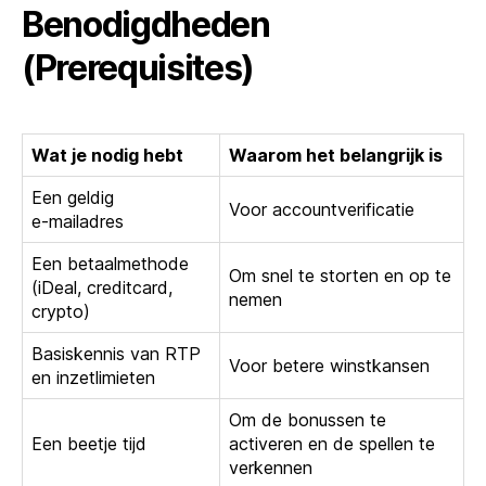
Benodigdheden
(Prerequisites)
Wat je nodig hebt
Waarom het belangrijk is
Een geldig
Voor accountverificatie
e‑mailadres
Een betaalmethode
Om snel te storten en op te
(iDeal, creditcard,
nemen
crypto)
Basiskennis van RTP
Voor betere winstkansen
en inzetlimieten
Om de bonussen te
Een beetje tijd
activeren en de spellen te
verkennen