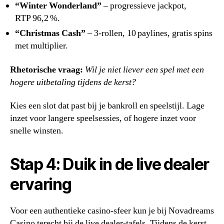
“Winter Wonderland”
– progressieve jackpot,
RTP 96,2 %.
“Christmas Cash”
– 3‑rollen, 10 paylines, gratis spins
met multiplier.
Rhetorische vraag:
Wil je niet liever een spel met een
hogere uitbetaling tijdens de kerst?
Kies een slot dat past bij je bankroll en speelstijl. Lage
inzet voor langere speelsessies, of hogere inzet voor
snelle winsten.
Stap 4: Duik in de live dealer
ervaring
Voor een authentieke casino‑sfeer kun je bij Novadreams
Casino terecht bij de live dealer‑tafels. Tijdens de kerst