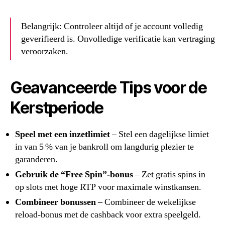
Belangrijk: Controleer altijd of je account volledig
geverifieerd is. Onvolledige verificatie kan vertraging
veroorzaken.
Geavanceerde Tips voor de
Kerstperiode
Speel met een inzetlimiet
– Stel een dagelijkse limiet
in van 5 % van je bankroll om langdurig plezier te
garanderen.
Gebruik de “Free Spin”‑bonus
– Zet gratis spins in
op slots met hoge RTP voor maximale winstkansen.
Combineer bonussen
– Combineer de wekelijkse
reload‑bonus met de cashback voor extra speelgeld.