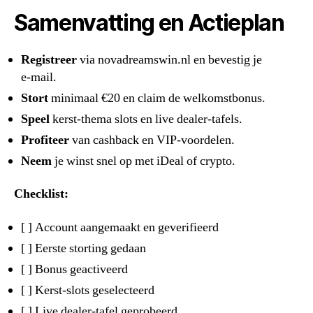
Samenvatting en Actieplan
Registreer
via novadreamswin.nl en bevestig je
e‑mail.
Stort
minimaal €20 en claim de welkomstbonus.
Speel
kerst‑thema slots en live dealer‑tafels.
Profiteer
van cashback en VIP‑voordelen.
Neem
je winst snel op met iDeal of crypto.
Checklist:
[ ] Account aangemaakt en geverifieerd
[ ] Eerste storting gedaan
[ ] Bonus geactiveerd
[ ] Kerst‑slots geselecteerd
[ ] Live dealer‑tafel geprobeerd