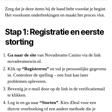
Zorg dat je deze items bij de hand hebt voordat je begint.
Het voorkomt onderbrekingen en maakt het proces vlot.
Stap 1: Registratie en eerste
storting
Ga naar de site
van Novadreams Casino via de link
novadreamswin.nl.
Klik op
“Registreren”
en vul je persoonlijke gegevens
in. Controleer de spelling – een fout kan later
problemen opleveren.
Bevestig je e‑mail door op de link in de verificatiemail
te klikken.
Log in en ga naar
“Storten”
. Kies iDeal voor een
directe overboeking of een andere methode die je