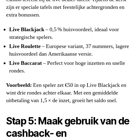
zijn er speciale tafels met feestelijke achtergronden en
extra bonussen.
Live Blackjack
– 0,5 % huisvoordeel, ideaal voor
strategische spelers.
Live Roulette
– Europese variant, 37 nummers, lagere
huisvoordeel dan Amerikaanse versie.
Live Baccarat
– Perfect voor hoge inzetten en snelle
rondes.
Voorbeeld:
Een speler zet €50 in op Live Blackjack en
wint drie rondes achter elkaar. Met een gemiddelde
uitbetaling van 1,5 × de inzet, groeit het saldo snel.
Stap 5: Maak gebruik van de
cashback‑ en