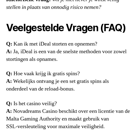
stellen in plaats van onnodig risico nemen?
Veelgestelde Vragen (FAQ)
Q:
Kan ik met iDeal storten en opnemen?
A:
Ja, iDeal is een van de snelste methoden voor zowel
stortingen als opnames.
Q:
Hoe vaak krijg ik gratis spins?
A:
Wekelijks ontvang je een set gratis spins als
onderdeel van de reload‑bonus.
Q:
Is het casino veilig?
A:
Novadreams Casino beschikt over een licentie van de
Malta Gaming Authority en maakt gebruik van
SSL‑versleuteling voor maximale veiligheid.