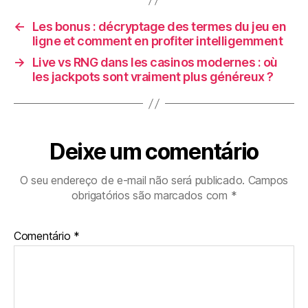
←
Les bonus : décryptage des termes du jeu en
ligne et comment en profiter intelligemment
→
Live vs RNG dans les casinos modernes : où
les jackpots sont vraiment plus généreux ?
Deixe um comentário
O seu endereço de e-mail não será publicado.
Campos
obrigatórios são marcados com
*
Comentário
*