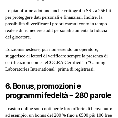
Le piattaforme adottano anche crittografia SSL a 256 bit
per proteggere dati personali e finanziari. Inoltre, la
possibilità di verificare i propri estratti conto in tempo
reale e di richiedere audit personali aumenta la fiducia
del giocatore.
Edizionisinestesie, pur non essendo un operatore,
suggerisce ai lettori di verificare sempre la presenza di
certificazioni come “eCOGRA Certified” o “Gaming
Laboratories International” prima di registrarsi.
6. Bonus, promozioni e
programmi fedeltà – 280 parole
I casinò online sono noti per le loro offerte di benvenuto:
ad esempio, un bonus del 200 % fino a €500 più 100 free