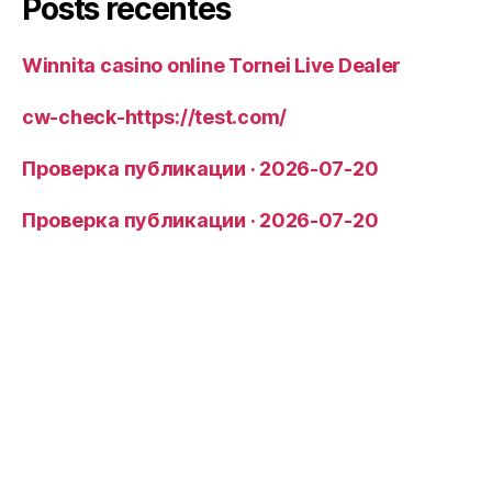
Posts recentes
Winnita casino online Tornei Live Dealer
cw-check-https://test.com/
Проверка публикации · 2026-07-20
Проверка публикации · 2026-07-20
Проверка публикации · 2026-07-20
Comentários
A WordPress Commenter
em
Hello world!
Arquivos