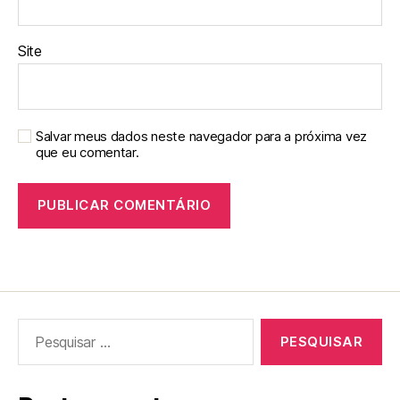
Site
Salvar meus dados neste navegador para a próxima vez
que eu comentar.