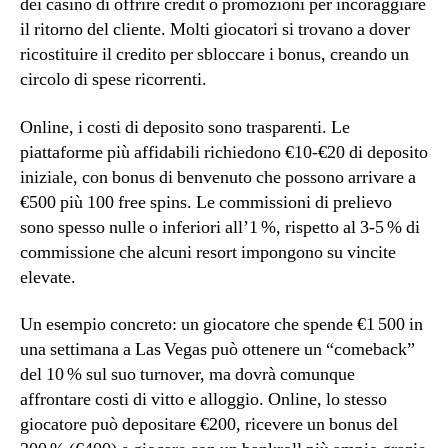
dei casinò di offrire credit o promozioni per incoraggiare
il ritorno del cliente. Molti giocatori si trovano a dover
ricostituire il credito per sbloccare i bonus, creando un
circolo di spese ricorrenti.
Online, i costi di deposito sono trasparenti. Le
piattaforme più affidabili richiedono €10‑€20 di deposito
iniziale, con bonus di benvenuto che possono arrivare a
€500 più 100 free spins. Le commissioni di prelievo
sono spesso nulle o inferiori all’1 %, rispetto al 3‑5 % di
commissione che alcuni resort impongono su vincite
elevate.
Un esempio concreto: un giocatore che spende €1 500 in
una settimana a Las Vegas può ottenere un “comeback”
del 10 % sul suo turnover, ma dovrà comunque
affrontare costi di vitto e alloggio. Online, lo stesso
giocatore può depositare €200, ricevere un bonus del