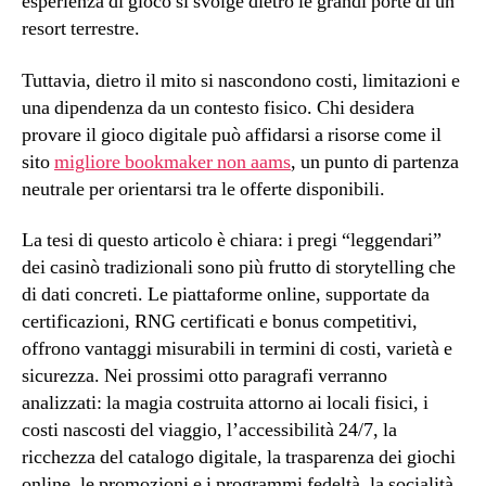
esperienza di gioco si svolge dietro le grandi porte di un
resort terrestre.
Tuttavia, dietro il mito si nascondono costi, limitazioni e
una dipendenza da un contesto fisico. Chi desidera
provare il gioco digitale può affidarsi a risorse come il
sito
migliore bookmaker non aams
, un punto di partenza
neutrale per orientarsi tra le offerte disponibili.
La tesi di questo articolo è chiara: i pregi “leggendari”
dei casinò tradizionali sono più frutto di storytelling che
di dati concreti. Le piattaforme online, supportate da
certificazioni, RNG certificati e bonus competitivi,
offrono vantaggi misurabili in termini di costi, varietà e
sicurezza. Nei prossimi otto paragrafi verranno
analizzati: la magia costruita attorno ai locali fisici, i
costi nascosti del viaggio, l’accessibilità 24/7, la
ricchezza del catalogo digitale, la trasparenza dei giochi
online, le promozioni e i programmi fedeltà, la socialità