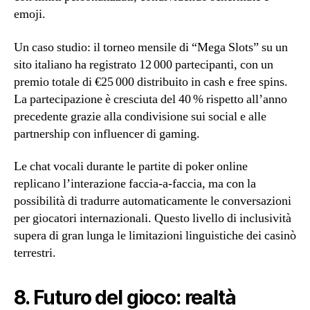
emoji.
Un caso studio: il torneo mensile di “Mega Slots” su un
sito italiano ha registrato 12 000 partecipanti, con un
premio totale di €25 000 distribuito in cash e free spins.
La partecipazione è cresciuta del 40 % rispetto all’anno
precedente grazie alla condivisione sui social e alle
partnership con influencer di gaming.
Le chat vocali durante le partite di poker online
replicano l’interazione faccia‑a‑faccia, ma con la
possibilità di tradurre automaticamente le conversazioni
per giocatori internazionali. Questo livello di inclusività
supera di gran lunga le limitazioni linguistiche dei casinò
terrestri.
8. Futuro del gioco: realtà