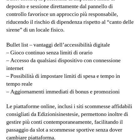
deposito e sessione direttamente dal pannello di
controllo favorisce un approccio più responsabile,
riducendo il rischio di dipendenza rispetto al “canto delle
sirene” di un locale fisico.
Bullet list – vantaggi dell’accessibilità digitale
– Gioco continuo senza limiti di orario
– Accesso da qualsiasi dispositivo con connessione
internet
– Possibilità di impostare limiti di spesa e tempo in
tempo reale
– Aggiornamenti immediati di bonus e promozioni
Le piattaforme online, inclusi i siti scommesse affidabili
consigliati da Edizionisinestesie, permettono inoltre di
gestire più conti contemporaneamente, facilitando il
passaggio da slot a scommesse sportive senza dover
cambiare piattaforma.