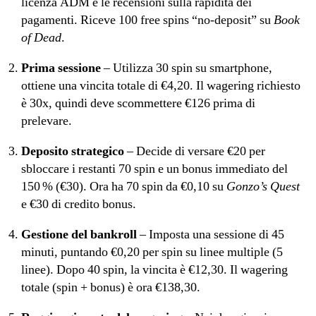
licenza ADM e le recensioni sulla rapidità dei
pagamenti. Riceve 100 free spins “no‑deposit” su
Book
of Dead
.
Prima sessione
– Utilizza 30 spin su smartphone,
ottiene una vincita totale di €4,20. Il wagering richiesto
è 30x, quindi deve scommettere €126 prima di
prelevare.
Deposito strategico
– Decide di versare €20 per
sbloccare i restanti 70 spin e un bonus immediato del
150 % (€30). Ora ha 70 spin da €0,10 su
Gonzo’s Quest
e €30 di credito bonus.
Gestione del bankroll
– Imposta una sessione di 45
minuti, puntando €0,20 per spin su linee multiple (5
linee). Dopo 40 spin, la vincita è €12,30. Il wagering
totale (spin + bonus) è ora €138,30.