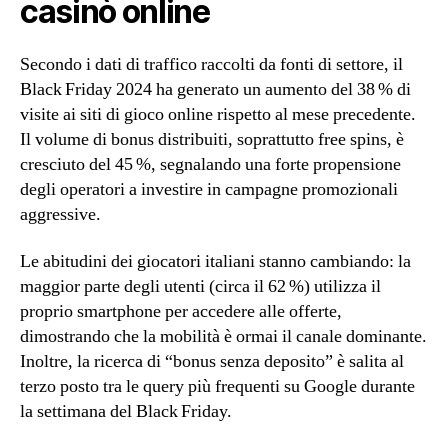
casinò online
Secondo i dati di traffico raccolti da fonti di settore, il
Black Friday 2024 ha generato un aumento del 38 % di
visite ai siti di gioco online rispetto al mese precedente.
Il volume di bonus distribuiti, soprattutto free spins, è
cresciuto del 45 %, segnalando una forte propensione
degli operatori a investire in campagne promozionali
aggressive.
Le abitudini dei giocatori italiani stanno cambiando: la
maggior parte degli utenti (circa il 62 %) utilizza il
proprio smartphone per accedere alle offerte,
dimostrando che la mobilità è ormai il canale dominante.
Inoltre, la ricerca di “bonus senza deposito” è salita al
terzo posto tra le query più frequenti su Google durante
la settimana del Black Friday.