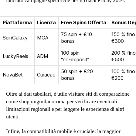
lanciato campagne specifiche per il Black Friday 2024:
Piattaforma
Licenza
Free Spins Offerta
Bonus Dep
75 spin + €10
150 % fino
SpinGalaxy
MGA
bonus
€300
100 spin
200 % fino
LuckyReels
ADM
“no‑deposit”
€500
50 spin + €20
100 % fino
NovaBet
Curacao
bonus
€200
Oltre ai dati tabellari, è utile visitare siti di comparazione
come shoppingmilanoroma per verificare eventuali
limitazioni regionali e per leggere le esperienze di altri
utenti.
Infine, la compatibilità mobile è cruciale: la maggior