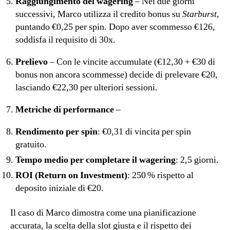
Raggiungimento del wagering
– Nei due giorni
successivi, Marco utilizza il credito bonus su
Starburst
,
puntando €0,25 per spin. Dopo aver scommesso €126,
soddisfa il requisito di 30x.
Prelievo
– Con le vincite accumulate (€12,30 + €30 di
bonus non ancora scommesse) decide di prelevare €20,
lasciando €22,30 per ulteriori sessioni.
Metriche di performance
–
Rendimento per spin
: €0,31 di vincita per spin
gratuito.
Tempo medio per completare il wagering
: 2,5 giorni.
ROI (Return on Investment)
: 250 % rispetto al
deposito iniziale di €20.
Il caso di Marco dimostra come una pianificazione
accurata, la scelta della slot giusta e il rispetto dei