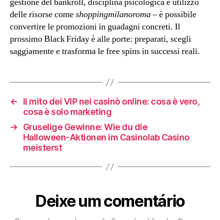
gestione del bankroll, disciplina psicologica e utilizzo
delle risorse come
shoppingmilanoroma
– è possibile
convertire le promozioni in guadagni concreti. Il
prossimo Black Friday è alle porte: preparati, scegli
saggiamente e trasforma le free spins in successi reali.
←
Il mito dei VIP nei casinò online: cosa è vero,
cosa è solo marketing
→
Gruselige Gewinne: Wie du die
Halloween‑Aktionen im Casinolab Casino
meisterst
Deixe um comentário