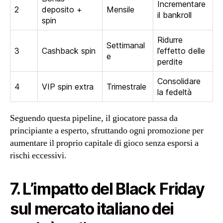
Incrementare
2
deposito +
Mensile
il bankroll
spin
Ridurre
Settimanal
3
Cashback spin
l’effetto delle
e
perdite
Consolidare
4
VIP spin extra
Trimestrale
la fedeltà
Seguendo questa pipeline, il giocatore passa da
principiante a esperto, sfruttando ogni promozione per
aumentare il proprio capitale di gioco senza esporsi a
rischi eccessivi.
7. L’impatto del Black Friday
sul mercato italiano dei