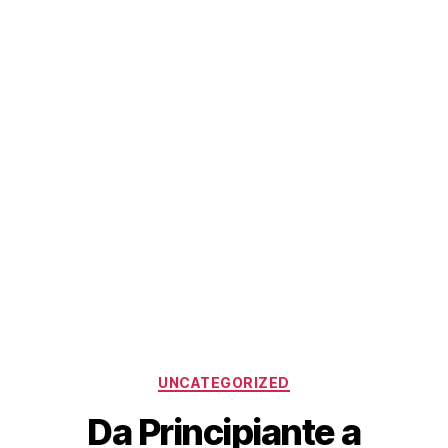
UNCATEGORIZED
Da Principiante a