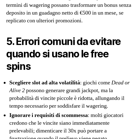
termini di wagering possano trasformare un bonus senza
deposito in un guadagno netto di €500 in un mese, se
replicato con ulteriori promozioni.
5. Errori comuni da evitare
quando si usano le free
spins
Scegliere slot ad alta volatilità
: giochi come
Dead or
Alive 2
possono generare grandi jackpot, ma la
probabilità di vincite piccole è ridotta, allungando il
tempo necessario per soddisfare il wagering.
Ignorare i requisiti di scommessa
: molti giocatori
credono che le vincite siano immediatamente
prelevabili; dimenticare il 30x può portare a
frustrazione quando il prelievo viene negato.