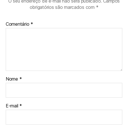
O seu endereço de e-mail não será publicado.
Campos
obrigatórios são marcados com
*
Comentário
*
Nome
*
E-mail
*