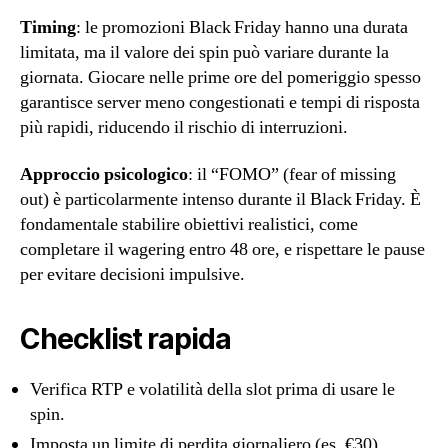
Timing
: le promozioni Black Friday hanno una durata
limitata, ma il valore dei spin può variare durante la
giornata. Giocare nelle prime ore del pomeriggio spesso
garantisce server meno congestionati e tempi di risposta
più rapidi, riducendo il rischio di interruzioni.
Approccio psicologico
: il “FOMO” (fear of missing
out) è particolarmente intenso durante il Black Friday. È
fondamentale stabilire obiettivi realistici, come
completare il wagering entro 48 ore, e rispettare le pause
per evitare decisioni impulsive.
Checklist rapida
Verifica RTP e volatilità della slot prima di usare le
spin.
Imposta un limite di perdita giornaliero (es. €30).