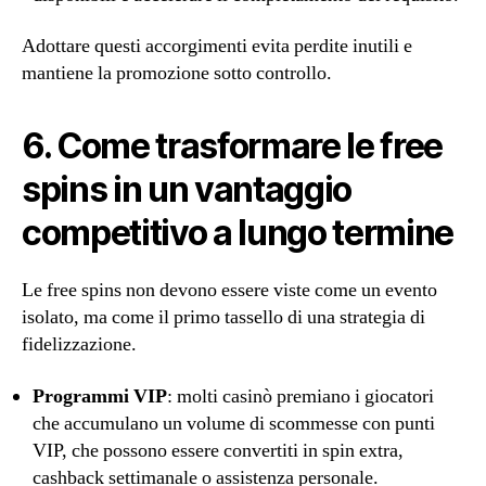
Adottare questi accorgimenti evita perdite inutili e
mantiene la promozione sotto controllo.
6. Come trasformare le free
spins in un vantaggio
competitivo a lungo termine
Le free spins non devono essere viste come un evento
isolato, ma come il primo tassello di una strategia di
fidelizzazione.
Programmi VIP
: molti casinò premiano i giocatori
che accumulano un volume di scommesse con punti
VIP, che possono essere convertiti in spin extra,
cashback settimanale o assistenza personale.