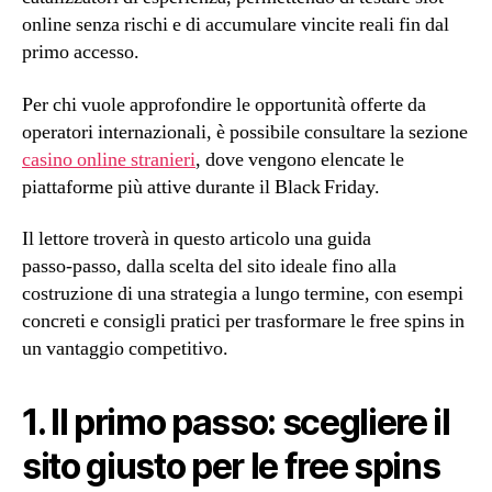
online senza rischi e di accumulare vincite reali fin dal
primo accesso.
Per chi vuole approfondire le opportunità offerte da
operatori internazionali, è possibile consultare la sezione
casino online stranieri
, dove vengono elencate le
piattaforme più attive durante il Black Friday.
Il lettore troverà in questo articolo una guida
passo‑passo, dalla scelta del sito ideale fino alla
costruzione di una strategia a lungo termine, con esempi
concreti e consigli pratici per trasformare le free spins in
un vantaggio competitivo.
1. Il primo passo: scegliere il
sito giusto per le free spins