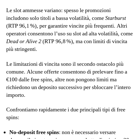
Le slot ammesse variano: spesso le promozioni
includono solo titoli a bassa volatilità, come
Starburst
(RTP 96,1 %), per garantire vincite più frequenti. Altri
operatori consentono l’uso su slot ad alta volatilità, come
Dead or Alive 2
(RTP 96,8 %), ma con limiti di vincita
più stringenti.
Le limitazioni di vincita sono il secondo ostacolo più
comune. Alcune offerte consentono di prelevare fino a
€100 dalle free spins, altre non pongono limiti ma
richiedono un deposito successivo per sbloccare l’intero
importo.
Confrontiamo rapidamente i due principali tipi di free
spins:
No‑deposit free spins
: non è necessario versare