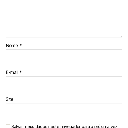
Nome
*
E-mail
*
Site
Salvar meus dados neste navegador para a próxima vez