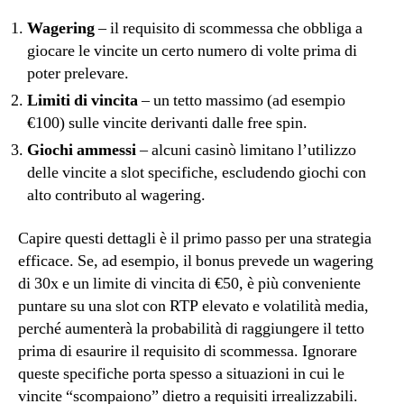
Wagering
– il requisito di scommessa che obbliga a
giocare le vincite un certo numero di volte prima di
poter prelevare.
Limiti di vincita
– un tetto massimo (ad esempio
€100) sulle vincite derivanti dalle free spin.
Giochi ammessi
– alcuni casinò limitano l’utilizzo
delle vincite a slot specifiche, escludendo giochi con
alto contributo al wagering.
Capire questi dettagli è il primo passo per una strategia
efficace. Se, ad esempio, il bonus prevede un wagering
di 30x e un limite di vincita di €50, è più conveniente
puntare su una slot con RTP elevato e volatilità media,
perché aumenterà la probabilità di raggiungere il tetto
prima di esaurire il requisito di scommessa. Ignorare
queste specifiche porta spesso a situazioni in cui le
vincite “scompaiono” dietro a requisiti irrealizzabili.