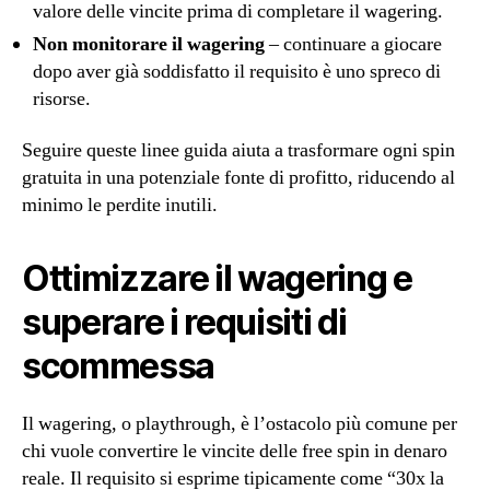
valore delle vincite prima di completare il wagering.
Non monitorare il wagering
– continuare a giocare
dopo aver già soddisfatto il requisito è uno spreco di
risorse.
Seguire queste linee guida aiuta a trasformare ogni spin
gratuita in una potenziale fonte di profitto, riducendo al
minimo le perdite inutili.
Ottimizzare il wagering e
superare i requisiti di
scommessa
Il wagering, o playthrough, è l’ostacolo più comune per
chi vuole convertire le vincite delle free spin in denaro
reale. Il requisito si esprime tipicamente come “30x la