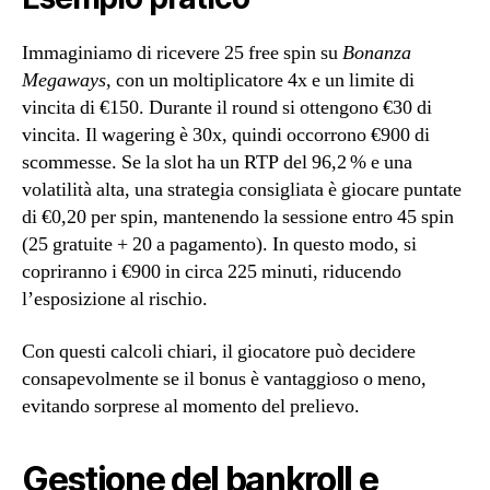
Immaginiamo di ricevere 25 free spin su
Bonanza
Megaways
, con un moltiplicatore 4x e un limite di
vincita di €150. Durante il round si ottengono €30 di
vincita. Il wagering è 30x, quindi occorrono €900 di
scommesse. Se la slot ha un RTP del 96,2 % e una
volatilità alta, una strategia consigliata è giocare puntate
di €0,20 per spin, mantenendo la sessione entro 45 spin
(25 gratuite + 20 a pagamento). In questo modo, si
copriranno i €900 in circa 225 minuti, riducendo
l’esposizione al rischio.
Con questi calcoli chiari, il giocatore può decidere
consapevolmente se il bonus è vantaggioso o meno,
evitando sorprese al momento del prelievo.
Gestione del bankroll e