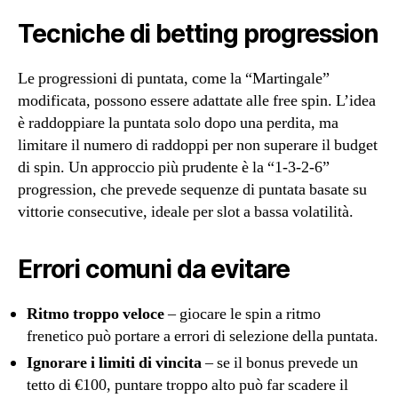
Tecniche di betting progression
Le progressioni di puntata, come la “Martingale”
modificata, possono essere adattate alle free spin. L’idea
è raddoppiare la puntata solo dopo una perdita, ma
limitare il numero di raddoppi per non superare il budget
di spin. Un approccio più prudente è la “1‑3‑2‑6”
progression, che prevede sequenze di puntata basate su
vittorie consecutive, ideale per slot a bassa volatilità.
Errori comuni da evitare
Ritmo troppo veloce
– giocare le spin a ritmo
frenetico può portare a errori di selezione della puntata.
Ignorare i limiti di vincita
– se il bonus prevede un
tetto di €100, puntare troppo alto può far scadere il