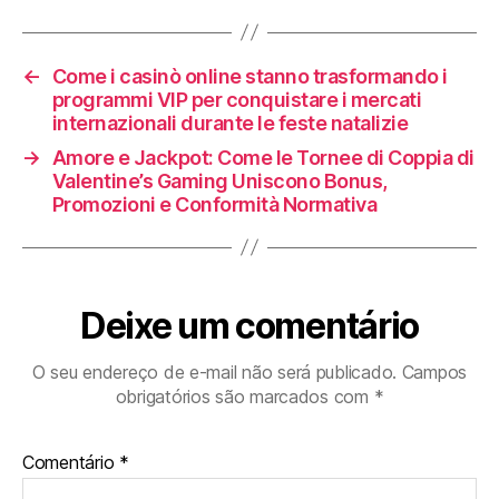
←
Come i casinò online stanno trasformando i
programmi VIP per conquistare i mercati
internazionali durante le feste natalizie
→
Amore e Jackpot: Come le Tornee di Coppia di
Valentine’s Gaming Uniscono Bonus,
Promozioni e Conformità Normativa
Deixe um comentário
O seu endereço de e-mail não será publicado.
Campos
obrigatórios são marcados com
*
Comentário
*