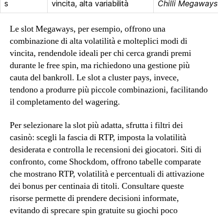
s
vincita, alta variabilità
Chilli Megaways
Le slot Megaways, per esempio, offrono una
combinazione di alta volatilità e molteplici modi di
vincita, rendendole ideali per chi cerca grandi premi
durante le free spin, ma richiedono una gestione più
cauta del bankroll. Le slot a cluster pays, invece,
tendono a produrre più piccole combinazioni, facilitando
il completamento del wagering.
Per selezionare la slot più adatta, sfrutta i filtri dei
casinò: scegli la fascia di RTP, imposta la volatilità
desiderata e controlla le recensioni dei giocatori. Siti di
confronto, come Shockdom, offrono tabelle comparate
che mostrano RTP, volatilità e percentuali di attivazione
dei bonus per centinaia di titoli. Consultare queste
risorse permette di prendere decisioni informate,
evitando di sprecare spin gratuite su giochi poco