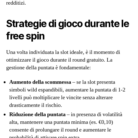
redditizi.
Strategie di gioco durante le
free spin
Una volta individuata la slot ideale, è il momento di
ottimizzare il gioco durante il round gratuito. La
gestione della puntata è fondamentale:
Aumento della scommessa
– se la slot presenta
simboli wild espandibili, aumentare la puntata di 1‑2
livelli può moltiplicare le vincite senza alterare
drasticamente il rischio.
Riduzione della puntata
– in presenza di volatilità
alta, mantenere una puntata minima (es. €0,10)
consente di prolungare il round e aumentare le
probabilità di attivare spin extra.