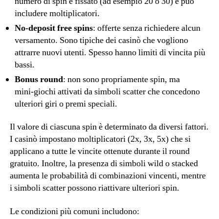
numero di spin è fissato (ad esempio 20 o 30) e può
includere moltiplicatori.
No‑deposit free spins
: offerte senza richiedere alcun
versamento. Sono tipiche dei casinò che vogliono
attrarre nuovi utenti. Spesso hanno limiti di vincita più
bassi.
Bonus round
: non sono propriamente spin, ma
mini‑giochi attivati da simboli scatter che concedono
ulteriori giri o premi speciali.
Il valore di ciascuna spin è determinato da diversi fattori.
I casinò impostano moltiplicatori (2x, 3x, 5x) che si
applicano a tutte le vincite ottenute durante il round
gratuito. Inoltre, la presenza di simboli wild o stacked
aumenta le probabilità di combinazioni vincenti, mentre
i simboli scatter possono riattivare ulteriori spin.
Le condizioni più comuni includono: