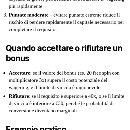
più rapidamente.
Puntate moderate
– evitare puntate estreme riduce il
rischio di perdere rapidamente il capitale necessario per
completare il requisito.
Quando accettare o rifiutare un
bonus
Accettare
: se il valore del bonus (es. 20 free spin con
moltiplicatore 3x) supera il costo potenziale del
wagering, e il limite di vincita è ragionevole.
Rifiutare
: se il requisito è superiore a 40x, o se il limite
di vincita è inferiore a €30, perché le probabilità di
conversione diventano marginali.
Esempio pratico