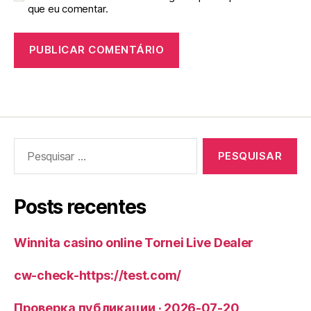
que eu comentar.
Posts recentes
Winnita casino online Tornei Live Dealer
cw-check-https://test.com/
Проверка публикации · 2026-07-20