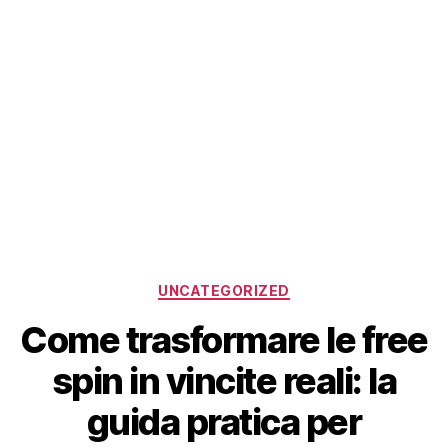
UNCATEGORIZED
Come trasformare le free
spin in vincite reali: la
guida pratica per