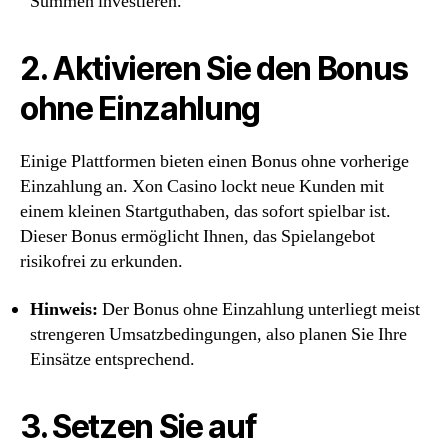
Summen investieren.
2. Aktivieren Sie den Bonus
ohne Einzahlung
Einige Plattformen bieten einen Bonus ohne vorherige
Einzahlung an. Xon Casino lockt neue Kunden mit
einem kleinen Startguthaben, das sofort spielbar ist.
Dieser Bonus ermöglicht Ihnen, das Spielangebot
risikofrei zu erkunden.
Hinweis:
Der Bonus ohne Einzahlung unterliegt meist
strengeren Umsatzbedingungen, also planen Sie Ihre
Einsätze entsprechend.
3. Setzen Sie auf