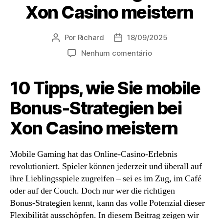
Xon Casino meistern
Por
Richard
18/09/2025
Nenhum comentário
10 Tipps, wie Sie mobile
Bonus‑Strategien bei
Xon Casino meistern
Mobile Gaming hat das Online‑Casino‑Erlebnis
revolutioniert. Spieler können jederzeit und überall auf
ihre Lieblingsspiele zugreifen – sei es im Zug, im Café
oder auf der Couch. Doch nur wer die richtigen
Bonus‑Strategien kennt, kann das volle Potenzial dieser
Flexibilität ausschöpfen. In diesem Beitrag zeigen wir