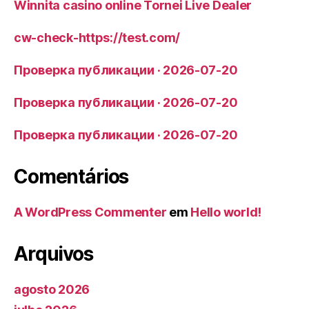
Winnita casino online Tornei Live Dealer
cw-check-https://test.com/
Проверка публикации · 2026-07-20
Проверка публикации · 2026-07-20
Проверка публикации · 2026-07-20
Comentários
A WordPress Commenter
em
Hello world!
Arquivos
agosto 2026