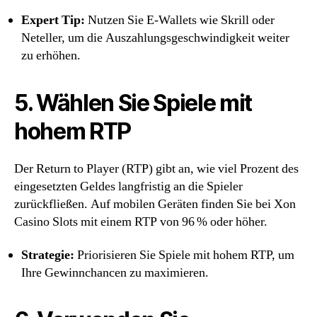
Expert Tip:
Nutzen Sie E‑Wallets wie Skrill oder
Neteller, um die Auszahlungsgeschwindigkeit weiter
zu erhöhen.
5. Wählen Sie Spiele mit
hohem RTP
Der Return to Player (RTP) gibt an, wie viel Prozent des
eingesetzten Geldes langfristig an die Spieler
zurückfließen. Auf mobilen Geräten finden Sie bei Xon
Casino Slots mit einem RTP von 96 % oder höher.
Strategie:
Priorisieren Sie Spiele mit hohem RTP, um
Ihre Gewinnchancen zu maximieren.