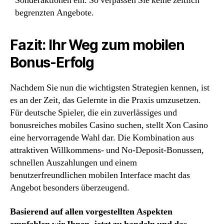
Sonderaktionen ein. So verpassen Sie keine zeitlich
begrenzten Angebote.
Fazit: Ihr Weg zum mobilen
Bonus‑Erfolg
Nachdem Sie nun die wichtigsten Strategien kennen, ist
es an der Zeit, das Gelernte in die Praxis umzusetzen.
Für deutsche Spieler, die ein zuverlässiges und
bonusreiches mobiles Casino suchen, stellt Xon Casino
eine hervorragende Wahl dar. Die Kombination aus
attraktiven Willkommens- und No‑Deposit‑Bonussen,
schnellen Auszahlungen und einem
benutzerfreundlichen mobilen Interface macht das
Angebot besonders überzeugend.
Basierend auf allen vorgestellten Aspekten