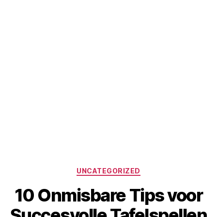
UNCATEGORIZED
10 Onmisbare Tips voor
Succesvolle Tafelspellen