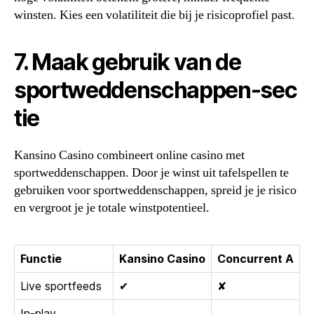
winsten. Kies een volatiliteit die bij je risicoprofiel past.
7. Maak gebruik van de
sportweddenschappen‑sec
tie
Kansino Casino combineert online casino met
sportweddenschappen. Door je winst uit tafelspellen te
gebruiken voor sportweddenschappen, spreid je je risico
en vergroot je je totale winstpotentieel.
Functie
Kansino Casino
Concurrent A
Live sportfeeds
✔︎
✘
In-play