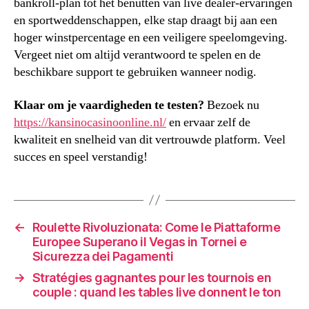
bankroll‑plan tot het benutten van live dealer‑ervaringen
en sportweddenschappen, elke stap draagt bij aan een
hoger winstpercentage en een veiligere speelomgeving.
Vergeet niet om altijd verantwoord te spelen en de
beschikbare support te gebruiken wanneer nodig.
Klaar om je vaardigheden te testen?
Bezoek nu
https://kansinocasinoonline.nl/
en ervaar zelf de
kwaliteit en snelheid van dit vertrouwde platform. Veel
succes en speel verstandig!
←
Roulette Rivoluzionata: Come le Piattaforme
Europee Superano il Vegas in Tornei e
Sicurezza dei Pagamenti
→
Stratégies gagnantes pour les tournois en
couple : quand les tables live donnent le ton