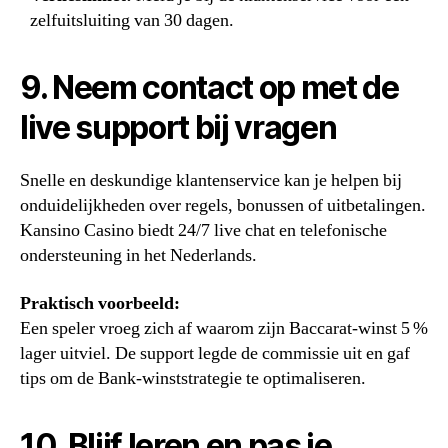
zelfuitsluiting van 30 dagen.
9. Neem contact op met de
live support bij vragen
Snelle en deskundige klantenservice kan je helpen bij
onduidelijkheden over regels, bonussen of uitbetalingen.
Kansino Casino biedt 24/7 live chat en telefonische
ondersteuning in het Nederlands.
Praktisch voorbeeld:
Een speler vroeg zich af waarom zijn Baccarat‑winst 5 %
lager uitviel. De support legde de commissie uit en gaf
tips om de Bank‑winststrategie te optimaliseren.
10. Blijf leren en pas je