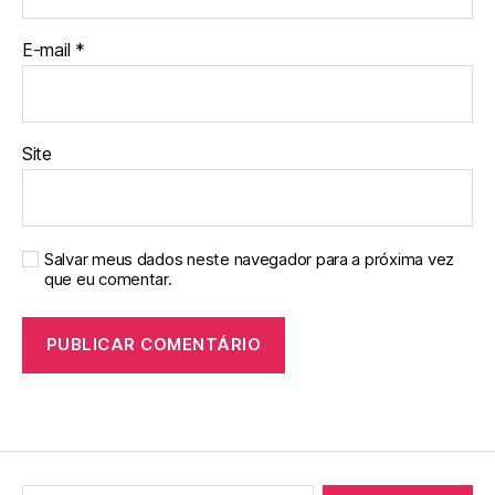
E-mail
*
Site
Salvar meus dados neste navegador para a próxima vez
que eu comentar.