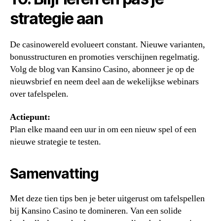
strategie aan
De casinowereld evolueert constant. Nieuwe varianten,
bonusstructuren en promoties verschijnen regelmatig.
Volg de blog van Kansino Casino, abonneer je op de
nieuwsbrief en neem deel aan de wekelijkse webinars
over tafelspelen.
Actiepunt:
Plan elke maand een uur in om een nieuw spel of een
nieuwe strategie te testen.
Samenvatting
Met deze tien tips ben je beter uitgerust om tafelspellen
bij Kansino Casino te domineren. Van een solide