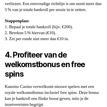
verliezen. Een eenvoudige richtlijn is om nooit meer dan
5 % van je totale bankroll per sessie in te zetten.
Stappenplan:
1. Bepaal je totale bankroll (bijv. €200).
2. Bereken 5 % hiervan (€10).
3. Zet per ronde niet meer dan €10 in.
4. Profiteer van de
welkomstbonus en free
spins
Kansino Casino verwelkomt nieuwe spelers met een
royale welkomstbonus inclusief free spins. Deze bonus
kan je bankroll een flinke boost geven, mits je de
inzetvereisten begrijpt.