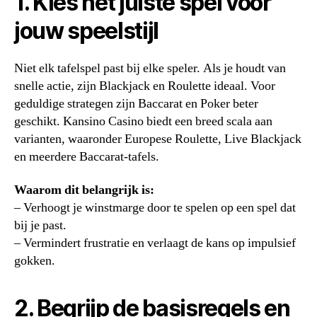
1. Kies het juiste spel voor
jouw speelstijl
Niet elk tafelspel past bij elke speler. Als je houdt van
snelle actie, zijn Blackjack en Roulette ideaal. Voor
geduldige strategen zijn Baccarat en Poker beter
geschikt. Kansino Casino biedt een breed scala aan
varianten, waaronder Europese Roulette, Live Blackjack
en meerdere Baccarat‑tafels.
Waarom dit belangrijk is:
– Verhoogt je winstmarge door te spelen op een spel dat
bij je past.
– Vermindert frustratie en verlaagt de kans op impulsief
gokken.
2. Begrijp de basisregels en