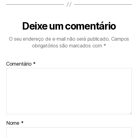
Deixe um comentário
O seu endereço de e-mail não será publicado.
Campos
obrigatórios são marcados com
*
Comentário
*
Nome
*